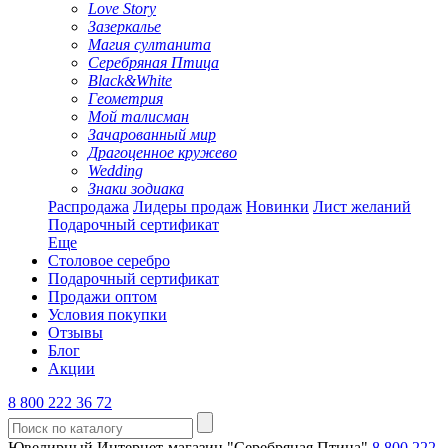
Love Story
Зазеркалье
Магия султанита
Серебряная Птица
Black&White
Геометрия
Мой талисман
Зачарованный мир
Драгоценное кружево
Wedding
Знаки зодиака
Распродажа
Лидеры продаж
Новинки
Лист желаний
Подарочный сертификат
Еще
Столовое серебро
Подарочный сертификат
Продажи оптом
Условия покупки
Отзывы
Блог
Акции
8 800 222 36 72
Ювелирный Интернет-магазин "Серебряная Птица"
8 800 222