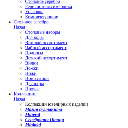
Столовое серебро
Религиозная символика
Упаковка
Комплектующие
Столовое серебро
Назад
Столовые наборы
Для воды
Винный ассортимент
Чайный ассортимент
Подносы
Детский ассортимент
Вилки
Ложки
Ножи
Ионизаторы
Для икры
Прочее
Коллекции
Назад
Коллекции ювелирных изделий
Магия султанита
Mineral
Серебряная Птица
Minimal