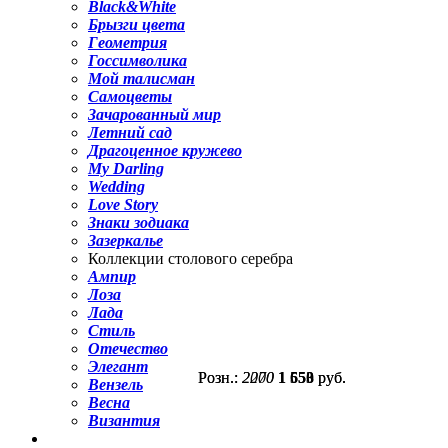
Black&White
Брызги цвета
Геометрия
Госсимволика
Мой талисман
Самоцветы
Зачарованный мир
Летний сад
Драгоценное кружево
My Darling
Wedding
Love Story
Знаки зодиака
Зазеркалье
Коллекции столового серебра
Ампир
Лоза
Лада
Стиль
Отечество
Элегант
Розн.:
Розн.:
2070
2200
1 553
1 650
руб.
руб.
Вензель
Весна
Византия