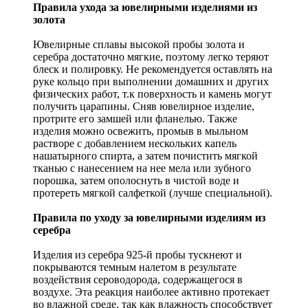
Правила ухода за ювелирными изделиями из
золота
Ювелирные сплавы высокой пробы золота и
серебра достаточно мягкие, поэтому легко теряют
блеск и полировку. Не рекомендуется оставлять на
руке кольцо при выполнении домашних и других
физических работ, т.к поверхность и камень могут
получить царапины. Сняв ювелирное изделие,
протрите его замшей или фланелью. Также
изделия можно освежить, промыв в мыльном
растворе с добавлением нескольких капель
нашатырного спирта, а затем почистить мягкой
тканью с нанесением на нее мела или зубного
порошка, затем ополоснуть в чистой воде и
протереть мягкой салфеткой (лучше специальной).
Правила по уходу за ювелирными изделиям из
серебра
Изделия из серебра 925-й пробы тускнеют и
покрываются темным налетом в результате
воздействия сероводорода, содержащегося в
воздухе. Эта реакция наиболее активно протекает
во влажной среде, так как влажность способствует