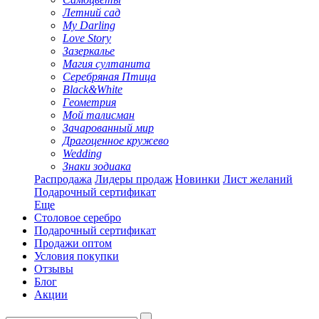
Летний сад
My Darling
Love Story
Зазеркалье
Магия султанита
Серебряная Птица
Black&White
Геометрия
Мой талисман
Зачарованный мир
Драгоценное кружево
Wedding
Знаки зодиака
Распродажа
Лидеры продаж
Новинки
Лист желаний
Подарочный сертификат
Еще
Столовое серебро
Подарочный сертификат
Продажи оптом
Условия покупки
Отзывы
Блог
Акции