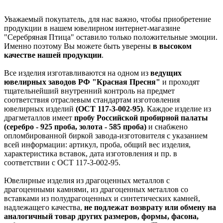
Уважаемый покупатель, для нас важно, чтобы приобретение
продукции в нашем ювелирном интернет-магазине
"Серебряная Птица" оставило только положительные эмоции.
Именно поэтому Вы можете быть уверены
в высоком
качестве нашей продукции
.
Все изделия изготавливаются на одном из
ведущих
ювелирных заводов РФ "Красная Пресня"
и проходят
тщательнейший внутренний контроль на предмет
соответствия отраслевым стандартам изготовления
ювелирных изделий
(ОСТ 117-3-002-95)
. Каждое изделие из
драгметаллов имеет
пробу Российской пробирной палаты
(серебро - 925 проба, золота - 585 проба)
и снабжено
опломбированной биркой завода-изготовителя с указанием
всей информации: артикул, проба, общий вес изделия,
характеристика вставок, дата изготовления и пр. в
соответствии с ОСТ 117-3-002-95.
Ювелирные изделия из драгоценных металлов с
драгоценными камнями, из драгоценных металлов со
вставками из полудрагоценных и синтетических камней,
надлежащего качества,
не подлежат возврату или обмену на
аналогичный товар других размеров, формы, фасона,