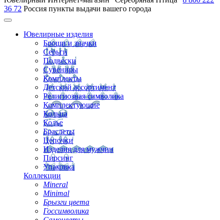
36 72
Россия
пункты выдачи вашего города
Ювелирные изделия
Броши и значки
Серьги
Подвески
Сувениры
Комплекты
Детский ассортимент
Религиозная символика
Комплектующие
Кольца
Колье
Браслеты
Цепочки
Изделия для мужчин
Пирсинг
Упаковка
Коллекции
Mineral
Minimal
Брызги цвета
Госсимволика
Самоцветы