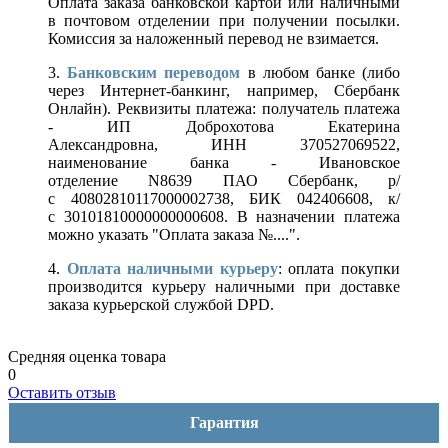
Оплата заказа банковской картой или наличными
в почтовом отделении при получении посылки.
Комиссия за наложенный перевод не взимается.
3.
Банковским переводом
в любом банке (либо
через Интернет-банкинг, например, Сбербанк
Онлайн). Реквизиты платежа: получатель платежа
- ИП Доброхотова Екатерина
Александровна, ИНН 370527069522,
наименование банка - Ивановское
отделение N8639 ПАО Сбербанк, р/
с 40802810117000002738, БИК 042406608, к/
с 30101810000000000608. В назначении платежа
можно указать "Оплата заказа №....".
4.
Оплата наличными курьеру
: оплата покупки
производится курьеру наличными при доставке
заказа курьерской службой DPD.
Средняя оценка товара
0
Оставить отзыв
Гарантия