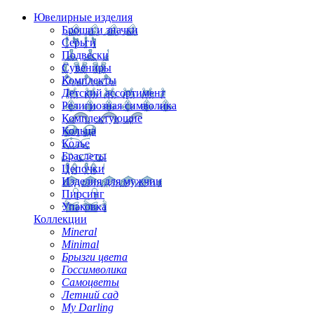
Ювелирные изделия
Броши и значки
Серьги
Подвески
Сувениры
Комплекты
Детский ассортимент
Религиозная символика
Комплектующие
Кольца
Колье
Браслеты
Цепочки
Изделия для мужчин
Пирсинг
Упаковка
Коллекции
Mineral
Minimal
Брызги цвета
Госсимволика
Самоцветы
Летний сад
My Darling