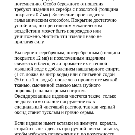
потемнению. Особо бережного отношения
требуют изделия из серебра с позолотой (толщина
покрытия 0.7 мк). Золочение производится
гальваническим способом. Покрытие достаточно
устойчиво, но при сильном механическом
воздействии может быть повреждено или
уничтожено. Чистить эти изделия надо не
прилагая силу.
Вы вернете серебряным, посеребренным (толщина
покрытия 12 мк) и позолоченным изделиям
свежесть и блеск, если промоете их в теплой
мыльной воде с добавлением нашатырного спирта
(1 ст. ложка на литр воды) или с питьевой содой
(50 г. на 1 л. воды), после чего прочистите мягкой
тканью, смоченной смесью мела (зубного
порошка) с нашатырным спиртом.
Оксидированные изделия чистятся также, только
не допустимо полное погружение их в
специальный чистящий раствор, так как черный
оксид станет тусклым и грязно-серым.
Если изделие имеет вставки из жемчуга, коралла,
старайтесь не задевать при ручной чистке вставку,
чтобы избежать повреждения и по возможности