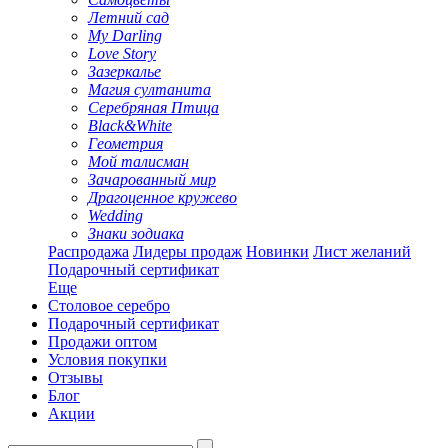
Летний сад
My Darling
Love Story
Зазеркалье
Магия султанита
Серебряная Птица
Black&White
Геометрия
Мой талисман
Зачарованный мир
Драгоценное кружево
Wedding
Знаки зодиака
Распродажа
Лидеры продаж
Новинки
Лист желаний
Подарочный сертификат
Еще
Столовое серебро
Подарочный сертификат
Продажи оптом
Условия покупки
Отзывы
Блог
Акции