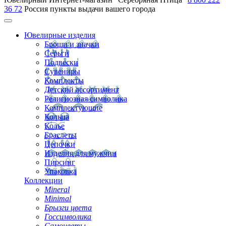
36 72
Россия
пункты выдачи вашего города
Ювелирные изделия
Броши и значки
Серьги
Подвески
Сувениры
Комплекты
Детский ассортимент
Религиозная символика
Комплектующие
Кольца
Колье
Браслеты
Цепочки
Изделия для мужчин
Пирсинг
Упаковка
Коллекции
Mineral
Minimal
Брызги цвета
Госсимволика
Самоцветы