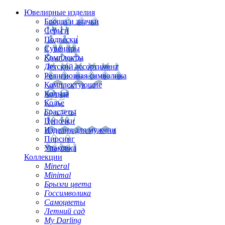
Ювелирные изделия
Броши и значки
Серьги
Подвески
Сувениры
Комплекты
Детский ассортимент
Религиозная символика
Комплектующие
Кольца
Колье
Браслеты
Цепочки
Изделия для мужчин
Пирсинг
Упаковка
Коллекции
Mineral
Minimal
Брызги цвета
Госсимволика
Самоцветы
Летний сад
My Darling