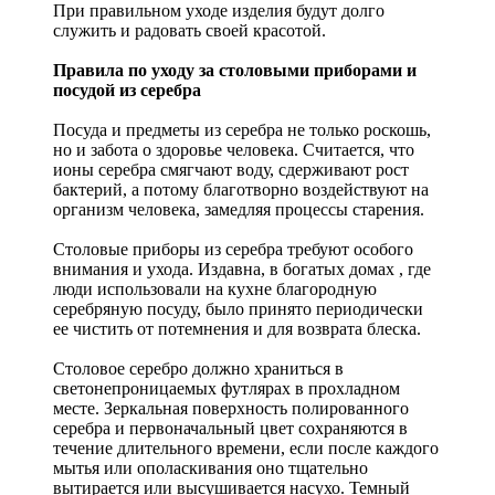
При правильном уходе изделия будут долго
служить и радовать своей красотой.
Правила по уходу за столовыми приборами и
посудой из серебра
Посуда и предметы из серебра не только роскошь,
но и забота о здоровье человека. Считается, что
ионы серебра смягчают воду, сдерживают рост
бактерий, а потому благотворно воздействуют на
организм человека, замедляя процессы старения.
Столовые приборы из серебра требуют особого
внимания и ухода. Издавна, в богатых домах , где
люди использовали на кухне благородную
серебряную посуду, было принято периодически
ее чистить от потемнения и для возврата блеска.
Столовое серебро должно храниться в
светонепроницаемых футлярах в прохладном
месте. Зеркальная поверхность полированного
серебра и первоначальный цвет сохраняются в
течение длительного времени, если после каждого
мытья или ополаскивания оно тщательно
вытирается или высушивается насухо. Темный