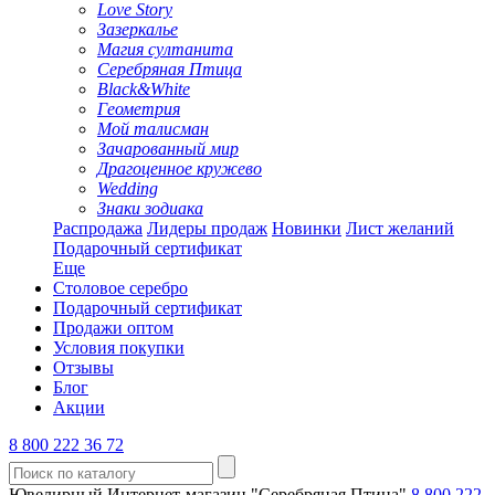
Love Story
Зазеркалье
Магия султанита
Серебряная Птица
Black&White
Геометрия
Мой талисман
Зачарованный мир
Драгоценное кружево
Wedding
Знаки зодиака
Распродажа
Лидеры продаж
Новинки
Лист желаний
Подарочный сертификат
Еще
Столовое серебро
Подарочный сертификат
Продажи оптом
Условия покупки
Отзывы
Блог
Акции
8 800 222 36 72
Ювелирный Интернет-магазин "Серебряная Птица"
8 800 222