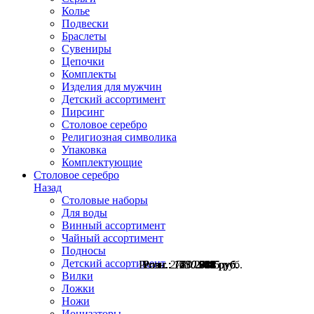
Колье
Подвески
Браслеты
Сувениры
Цепочки
Комплекты
Изделия для мужчин
Детский ассортимент
Пирсинг
Столовое серебро
Религиозная символика
Упаковка
Комплектующие
Столовое серебро
Назад
Столовые наборы
Для воды
Винный ассортимент
Чайный ассортимент
Подносы
Детский ассортимент
Розн.:
Розн.:
Розн.:
Розн.:
Розн.:
Розн.:
2780
1250
1430
1430
1630
1750
2 085
663
744
744
848
928
руб.
руб.
руб.
руб.
руб.
руб.
Вилки
Ложки
Ножи
Ионизаторы