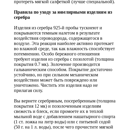
протереть мягкой салфеткой (лучше специальной).
Правила по уходу за ювелирными изделиям из
серебра
Изделия из серебра 925-й пробы тускнеют и
покрываются темным налетом в результате
воздействия сероводорода, содержащегося в
воздухе. Эта реакция наиболее активно протекает
во влажной среде, так как влажность способствует
потемнению. Особо бережного отношения
требуют изделия из серебра с позолотой (толщина
покрытия 0.7 мк). Золочение производится
гальваническим способом. Покрытие достаточно
устойчиво, но при сильном механическом
воздействии может быть повреждено или
уничтожено. Чистить эти изделия надо не
прилагая силу.
Вы вернете серебряным, посеребренным (толщина
покрытия 12 мк) и позолоченным изделиям
свежесть и блеск, если промоете их в теплой
мыльной воде с добавлением нашатырного спирта
(1 ст. ложка на литр воды) или с питьевой содой
(50 г. на 1 л. воды), после чего прочистите мягкой