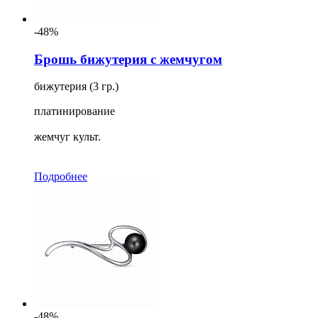
-48%
Брошь бижутерия с жемчугом
бижутерия (3 гр.)
платинирование
жемчуг культ.
Подробнее
-48%