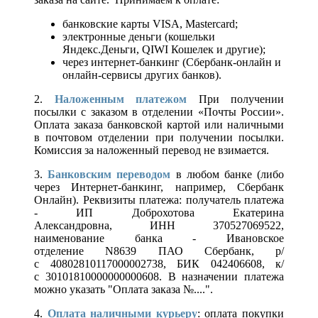
банковские карты VISA, Mastercard;
электронные деньги (кошельки
Яндекс.Деньги, QIWI Кошелек и другие);
через интернет-банкинг (Сбербанк-онлайн и
онлайн-сервисы других банков).
2.
Наложенным платежом
При получении
посылки с заказом в отделении «Почты России».
Оплата заказа банковской картой или наличными
в почтовом отделении при получении посылки.
Комиссия за наложенный перевод не взимается.
3.
Банковским переводом
в любом банке (либо
через Интернет-банкинг, например, Сбербанк
Онлайн). Реквизиты платежа: получатель платежа
- ИП Доброхотова Екатерина
Александровна, ИНН 370527069522,
наименование банка - Ивановское
отделение N8639 ПАО Сбербанк, р/
с 40802810117000002738, БИК 042406608, к/
с 30101810000000000608. В назначении платежа
можно указать "Оплата заказа №....".
4.
Оплата наличными курьеру
: оплата покупки