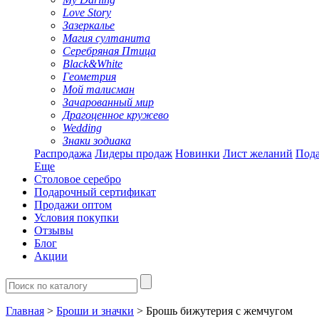
Love Story
Зазеркалье
Магия султанита
Серебряная Птица
Black&White
Геометрия
Мой талисман
Зачарованный мир
Драгоценное кружево
Wedding
Знаки зодиака
Распродажа
Лидеры продаж
Новинки
Лист желаний
Пода
Еще
Столовое серебро
Подарочный сертификат
Продажи оптом
Условия покупки
Отзывы
Блог
Акции
Главная
>
Броши и значки
> Брошь бижутерия с жемчугом