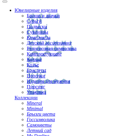
Ювелирные изделия
Броши и значки
Серьги
Подвески
Сувениры
Комплекты
Детский ассортимент
Религиозная символика
Комплектующие
Кольца
Колье
Браслеты
Цепочки
Изделия для мужчин
Пирсинг
Упаковка
Коллекции
Mineral
Minimal
Брызги цвета
Госсимволика
Самоцветы
Летний сад
My Darling