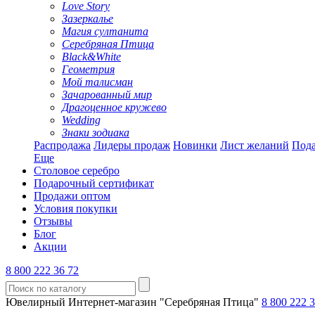
Love Story
Зазеркалье
Магия султанита
Серебряная Птица
Black&White
Геометрия
Мой талисман
Зачарованный мир
Драгоценное кружево
Wedding
Знаки зодиака
Распродажа
Лидеры продаж
Новинки
Лист желаний
Пода
Еще
Столовое серебро
Подарочный сертификат
Продажи оптом
Условия покупки
Отзывы
Блог
Акции
8 800 222 36 72
Ювелирный Интернет-магазин "Серебряная Птица"
8 800 222 