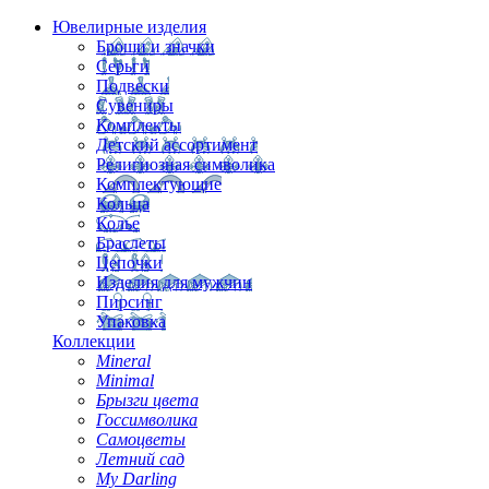
Ювелирные изделия
Броши и значки
Серьги
Подвески
Сувениры
Комплекты
Детский ассортимент
Религиозная символика
Комплектующие
Кольца
Колье
Браслеты
Цепочки
Изделия для мужчин
Пирсинг
Упаковка
Коллекции
Mineral
Minimal
Брызги цвета
Госсимволика
Самоцветы
Летний сад
My Darling