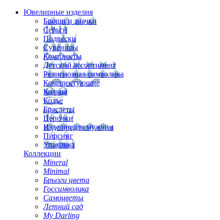
Ювелирные изделия
Броши и значки
Серьги
Подвески
Сувениры
Комплекты
Детский ассортимент
Религиозная символика
Комплектующие
Кольца
Колье
Браслеты
Цепочки
Изделия для мужчин
Пирсинг
Упаковка
Коллекции
Mineral
Minimal
Брызги цвета
Госсимволика
Самоцветы
Летний сад
My Darling