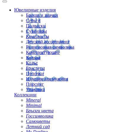
Ювелирные изделия
Броши и значки
Серьги
Подвески
Сувениры
Комплекты
Детский ассортимент
Религиозная символика
Комплектующие
Кольца
Колье
Браслеты
Цепочки
Изделия для мужчин
Пирсинг
Упаковка
Коллекции
Mineral
Minimal
Брызги цвета
Госсимволика
Самоцветы
Летний сад
My Darling