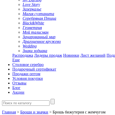
Love Story
Зазеркалье
Магия султанита
Серебряная Птица
Black&White
Геометрия
Мой талисман
Зачарованный мир
Драгоценное кружево
Wedding
Знаки зодиака
Распродажа
Лидеры продаж
Новинки
Лист желаний
Пода
Еще
Столовое серебро
Подарочный сертификат
Продажи оптом
Условия покупки
Отзывы
Блог
Акции
Главная
>
Броши и значки
> Брошь бижутерия с жемчугом