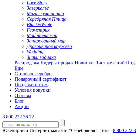
Love Story
Зазеркалье
Магия султанита
Серебряная Птица
Black&White
Геометрия
Мой талисман
Зачарованный мир
Драгоценное кружево
Wedding
Знаки зодиака
Распродажа
Лидеры продаж
Новинки
Лист желаний
Пода
Еще
Столовое серебро
Подарочный сертификат
Продажи оптом
Условия покупки
Отзывы
Блог
Акции
8 800 222 36 72
Ювелирный Интернет-магазин "Серебряная Птица"
8 800 222 