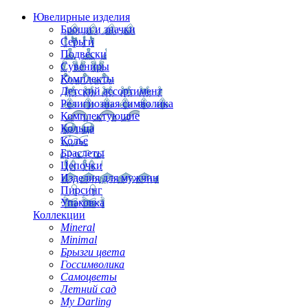
Ювелирные изделия
Броши и значки
Серьги
Подвески
Сувениры
Комплекты
Детский ассортимент
Религиозная символика
Комплектующие
Кольца
Колье
Браслеты
Цепочки
Изделия для мужчин
Пирсинг
Упаковка
Коллекции
Mineral
Minimal
Брызги цвета
Госсимволика
Самоцветы
Летний сад
My Darling