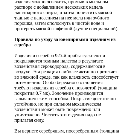
изделия можно освежить, промыв в мыльном
растворе с добавлением нескольких капель
нашатырного спирта, а затем почистить мягкой
тканью с нанесением на нее мела или зубного
порошка, затем ополоснуть в чистой воде и
протереть мягкой салфеткой (лучше специальной).
Правила по уходу за ювелирными изделиям из
серебра
Изделия из серебра 925-й пробы тускнеют и
покрываются темным налетом в результате
воздействия сероводорода, содержащегося в
воздухе. Эта реакция наиболее активно протекает
во влажной среде, так как влажность способствует
потемнению. Особо бережного отношения
требуют изделия из серебра с позолотой (толщина
покрытия 0.7 мк). Золочение производится
гальваническим способом. Покрытие достаточно
устойчиво, но при сильном механическом
воздействии может быть повреждено или
уничтожено. Чистить эти изделия надо не
прилагая силу.
Вы вернете серебряным, посеребренным (толщина