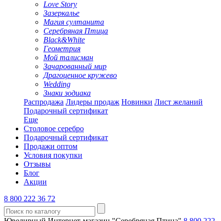
Love Story
Зазеркалье
Магия султанита
Серебряная Птица
Black&White
Геометрия
Мой талисман
Зачарованный мир
Драгоценное кружево
Wedding
Знаки зодиака
Распродажа
Лидеры продаж
Новинки
Лист желаний
Подарочный сертификат
Еще
Столовое серебро
Подарочный сертификат
Продажи оптом
Условия покупки
Отзывы
Блог
Акции
8 800 222 36 72
Ювелирный Интернет-магазин "Серебряная Птица"
8 800 222