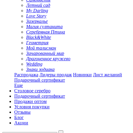
Летний сад
My Darling
Love Story
Зазеркалье
Магия султанита
Серебряная Птица
Black&White
Геометрия
Мой талисман
Зачарованный мир
Драгоценное кружево
Wedding
Знаки зодиака
Распродажа
Лидеры продаж
Новинки
Лист желаний
Подарочный сертификат
Еще
Столовое серебро
Подарочный сертификат
Продажи оптом
Условия покупки
Отзывы
Блог
Акции