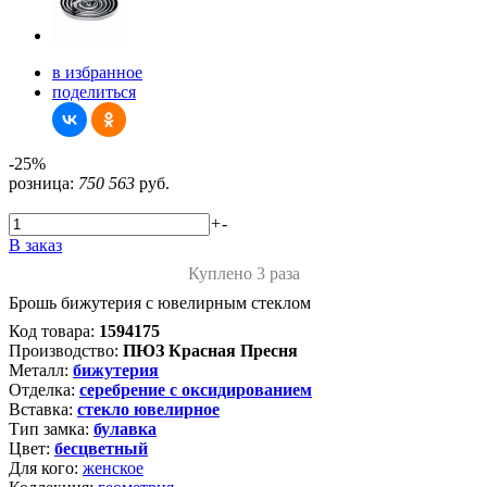
в избранное
поделиться
-25%
розница:
750
563
руб.
+
-
В заказ
Куплено 3 раза
Брошь бижутерия с ювелирным стеклом
Код товара:
1594175
Производство:
ПЮЗ Красная Пресня
Металл:
бижутерия
Отделка:
серебрение с оксидированием
Вставка:
стекло ювелирное
Тип замка:
булавка
Цвет:
бесцветный
Для кого:
женское