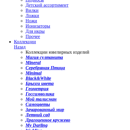
Детский ассортимент
Вилки
Ложки
Ножи
Ионизаторы
Для икры
Прочее
Коллекции
Назад
Коллекции ювелирных изделий
Магия султанита
Mineral
Серебряная Птица
Minimal
Black&White
Брызги цвета
Геометрия
Госсимволика
Мой талисман
Самоцветы
Зачарованный мир
Летний сад
Драгоценное кружево
My Darling