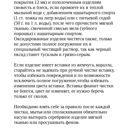
покрытия 12 мк) и позолоченным изделиям
свежесть и блеск, если промоете их в теплой
мыльной воде с добавлением нашатырного спирта
(1 ст. ложка на литр воды) или с питьевой содой
(50 г. на 1 л. воды), после чего прочистите мягкой
тканью, смоченной смесью мела (зубного
порошка) с нашатырным спиртом.
Оксидированные изделия чистятся также, только
не допустимо полное погружение их в
специальный чистящий раствор, так как черный
оксид станет тусклым и грязно-серым.
Если изделие имеет вставки из жемчуга, коралла,
старайтесь не задевать при ручной чистке вставку,
чтобы избежать повреждения и по возможности
исключить полное погружение,чтобы избежать
изменения цвета вставки. Вставка фианит чистки
не боится, цвет не изменяет, ее нужно беречь
только от сколов.
Необходимо взять себе за правило после каждой
чистки, мытья или споласкивания обязательно
насухо вытирать серебряное изделие мягкой
тканью или просушивать феном.