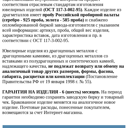
соответствия отраслевым стандартам изготовления
ювелирных изделий
(ОСТ 117-3-002-95)
. Каждое изделие из
драгметаллов имеет
пробу Российской пробирной палаты
(серебро - 925 проба, золота - 585 проба)
и снабжено
опломбированной биркой завода-изготовителя с указанием
всей информации: артикул, проба, общий вес изделия,
характеристика вставок, дата изготовления и пр. в
соответствии с ОСТ 117-3-002-95.
Ювелирные изделия из драгоценных металлов с
драгоценными камнями, из драгоценных металлов со
вставками из полудрагоценных и синтетических камней,
надлежащего качества,
не подлежат возврату или обмену на
аналогичный товар других размеров, формы, фасона,
габарита, расцветки или комплектации
(Постановление
Правительства РФ от 19 января 1998 г. № 55).
ГАРАНТИЯ НА ИЗДЕЛИЯ - 6 (шесть) месяцев.
На период
гарантии необходимо сохранять заводскую бирку и товарный
чек. Бракованное изделие меняется на аналогичное новое
изделие. Почтовые расходы, понесенные покупателем,
возмещаются за счет Интернет-магазина.