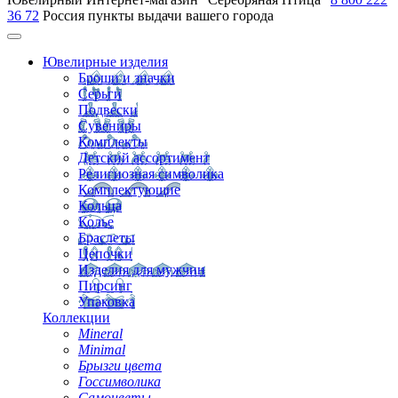
36 72
Россия
пункты выдачи вашего города
Ювелирные изделия
Броши и значки
Серьги
Подвески
Сувениры
Комплекты
Детский ассортимент
Религиозная символика
Комплектующие
Кольца
Колье
Браслеты
Цепочки
Изделия для мужчин
Пирсинг
Упаковка
Коллекции
Mineral
Minimal
Брызги цвета
Госсимволика
Самоцветы