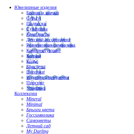
Ювелирные изделия
Броши и значки
Серьги
Подвески
Сувениры
Комплекты
Детский ассортимент
Религиозная символика
Комплектующие
Кольца
Колье
Браслеты
Цепочки
Изделия для мужчин
Пирсинг
Упаковка
Коллекции
Mineral
Minimal
Брызги цвета
Госсимволика
Самоцветы
Летний сад
My Darling