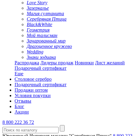
Love Story
Зазеркалье
Магия султанита
Серебряная Птица
Black&White
Геометрия
Мой талисман
Зачарованный мир
Драгоценное кружево
Wedding
Знаки зодиака
Распродажа
Лидеры продаж
Новинки
Лист желаний
Подарочный сертификат
Еще
Столовое серебро
Подарочный сертификат
Продажи оптом
Условия покупки
Отзывы
Блог
Акции
8 800 222 36 72
Ювелирный Интернет-магазин "Серебряная Птица"
8 800 222