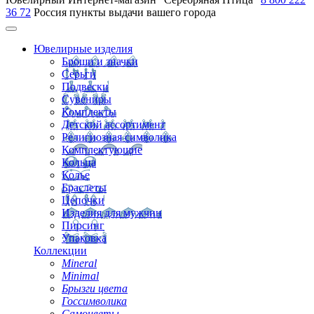
36 72
Россия
пункты выдачи вашего города
Ювелирные изделия
Броши и значки
Серьги
Подвески
Сувениры
Комплекты
Детский ассортимент
Религиозная символика
Комплектующие
Кольца
Колье
Браслеты
Цепочки
Изделия для мужчин
Пирсинг
Упаковка
Коллекции
Mineral
Minimal
Брызги цвета
Госсимволика
Самоцветы