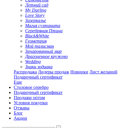
Летний сад
My Darling
Love Story
Зазеркалье
Магия султанита
Серебряная Птица
Black&White
Геометрия
Мой талисман
Зачарованный мир
Драгоценное кружево
Wedding
Знаки зодиака
Распродажа
Лидеры продаж
Новинки
Лист желаний
Подарочный сертификат
Еще
Столовое серебро
Подарочный сертификат
Продажи оптом
Условия покупки
Отзывы
Блог
Акции