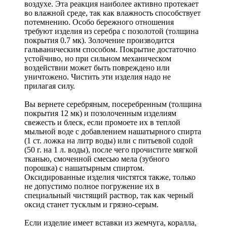
воздухе. Эта реакция наиболее активно протекает
во влажной среде, так как влажность способствует
потемнению. Особо бережного отношения
требуют изделия из серебра с позолотой (толщина
покрытия 0.7 мк). Золочение производится
гальваническим способом. Покрытие достаточно
устойчиво, но при сильном механическом
воздействии может быть повреждено или
уничтожено. Чистить эти изделия надо не
прилагая силу.
Вы вернете серебряным, посеребренным (толщина
покрытия 12 мк) и позолоченным изделиям
свежесть и блеск, если промоете их в теплой
мыльной воде с добавлением нашатырного спирта
(1 ст. ложка на литр воды) или с питьевой содой
(50 г. на 1 л. воды), после чего прочистите мягкой
тканью, смоченной смесью мела (зубного
порошка) с нашатырным спиртом.
Оксидированные изделия чистятся также, только
не допустимо полное погружение их в
специальный чистящий раствор, так как черный
оксид станет тусклым и грязно-серым.
Если изделие имеет вставки из жемчуга, коралла,