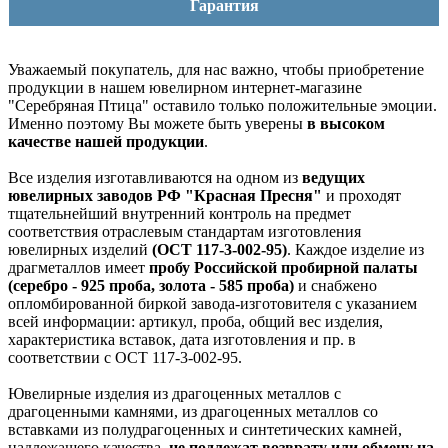
Гарантия
Уважаемый покупатель, для нас важно, чтобы приобретение
продукции в нашем ювелирном интернет-магазине
"Серебряная Птица" оставило только положительные эмоции.
Именно поэтому Вы можете быть уверены
в высоком
качестве нашей продукции
.
Все изделия изготавливаются на одном из
ведущих
ювелирных заводов РФ "Красная Пресня"
и проходят
тщательнейший внутренний контроль на предмет
соответствия отраслевым стандартам изготовления
ювелирных изделий
(ОСТ 117-3-002-95)
. Каждое изделие из
драгметаллов имеет
пробу Российской пробирной палаты
(серебро - 925 проба, золота - 585 проба)
и снабжено
опломбированной биркой завода-изготовителя с указанием
всей информации: артикул, проба, общий вес изделия,
характеристика вставок, дата изготовления и пр. в
соответствии с ОСТ 117-3-002-95.
Ювелирные изделия из драгоценных металлов с
драгоценными камнями, из драгоценных металлов со
вставками из полудрагоценных и синтетических камней,
надлежащего качества,
не подлежат возврату или обмену на