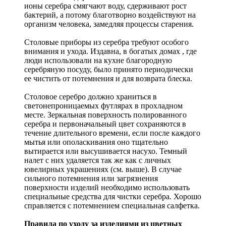
ионы серебра смягчают воду, сдерживают рост
бактерий, а потому благотворно воздействуют на
организм человека, замедляя процессы старения.
Столовые приборы из серебра требуют особого
внимания и ухода. Издавна, в богатых домах , где
люди использовали на кухне благородную
серебряную посуду, было принято периодически
ее чистить от потемнения и для возврата блеска.
Столовое серебро должно храниться в
светонепроницаемых футлярах в прохладном
месте. Зеркальная поверхность полированного
серебра и первоначальный цвет сохраняются в
течение длительного времени, если после каждого
мытья или ополаскивания оно тщательно
вытирается или высушивается насухо. Темный
налет с них удаляется так же как с личных
ювелирных украшениях (см. выше). В случае
сильного потемнения или загрязнения
поверхности изделий необходимо использовать
специальные средства для чистки серебра. Хорошо
справляется с потемнением специальная салфетка.
Правила по уходу за изделиями из цветных