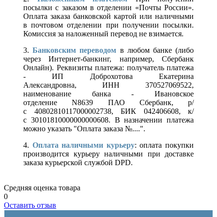
посылки с заказом в отделении «Почты России».
Оплата заказа банковской картой или наличными
в почтовом отделении при получении посылки.
Комиссия за наложенный перевод не взимается.
3.
Банковским переводом
в любом банке (либо
через Интернет-банкинг, например, Сбербанк
Онлайн). Реквизиты платежа: получатель платежа
- ИП Доброхотова Екатерина
Александровна, ИНН 370527069522,
наименование банка - Ивановское
отделение N8639 ПАО Сбербанк, р/
с 40802810117000002738, БИК 042406608, к/
с 30101810000000000608. В назначении платежа
можно указать "Оплата заказа №....".
4.
Оплата наличными курьеру
: оплата покупки
производится курьеру наличными при доставке
заказа курьерской службой DPD.
Средняя оценка товара
0
Оставить отзыв