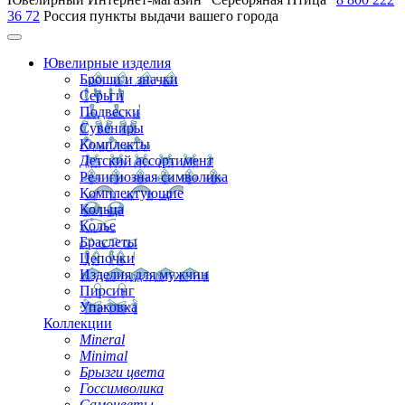
36 72
Россия
пункты выдачи вашего города
Ювелирные изделия
Броши и значки
Серьги
Подвески
Сувениры
Комплекты
Детский ассортимент
Религиозная символика
Комплектующие
Кольца
Колье
Браслеты
Цепочки
Изделия для мужчин
Пирсинг
Упаковка
Коллекции
Mineral
Minimal
Брызги цвета
Госсимволика
Самоцветы