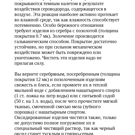
покрываются темным налетом в результате
воздействия сероводорода, содержащегося в
воздухе. Эта реакция наиболее активно протекает
во влажной среде, так как влажность способствует
потемнению. Особо бережного отношения
требуют изделия из серебра с позолотой (толщина
покрытия 0.7 мк). Золочение производится
гальваническим способом. Покрытие достаточно
устойчиво, но при сильном механическом
воздействии может быть повреждено или
уничтожено. Чистить эти изделия надо не
прилагая силу.
Вы вернете серебряным, посеребренным (толщина
покрытия 12 мк) и позолоченным изделиям
свежесть и блеск, если промоете их в теплой
мыльной воде с добавлением нашатырного спирта
(1 ст. ложка на литр воды) или с питьевой содой
(50 г. на 1 л. воды), после чего прочистите мягкой
тканью, смоченной смесью мела (зубного
порошка) с нашатырным спиртом.
Оксидированные изделия чистятся также, только
не допустимо полное погружение их в
специальный чистящий раствор, так как черный
оксид станет тусклым и грязно-серым.