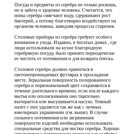
Посуда и предметы из серебра не только роскошь,
но и забота о здоровье человека. Считается, что
ионы серебра смягчают воду, сдерживают рост
бактерий, а потому благотворно воздействуют на
организм человека, замедляя процессы старения.
Столовые приборы из серебра требуют особого
внимания и ухода. Издавна, в богатых домах , где
люди использовали на кухне благородную
серебряную посуду, было принято периодически
ее чистить от потемнения и для возврата блеска.
Столовое серебро должно храниться в
светонепроницаемых футлярах в прохладном
месте. Зеркальная поверхность полированного
серебра и первоначальный цвет сохраняются в
течение длительного времени, если после каждого
мытья или ополаскивания оно тщательно
вытирается или высушивается насухо. Темный
налет с них удаляется так же как с личных
ювелирных украшениях (см. выше). В случае
сильного потемнения или загрязнения
поверхности изделий необходимо использовать
специальные средства для чистки серебра. Хорошо
справляется с потемнением специальная салфетка.