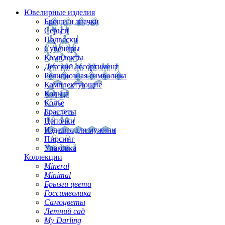
Ювелирные изделия
Броши и значки
Серьги
Подвески
Сувениры
Комплекты
Детский ассортимент
Религиозная символика
Комплектующие
Кольца
Колье
Браслеты
Цепочки
Изделия для мужчин
Пирсинг
Упаковка
Коллекции
Mineral
Minimal
Брызги цвета
Госсимволика
Самоцветы
Летний сад
My Darling