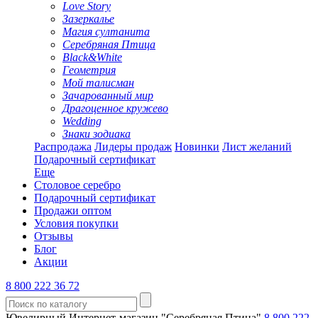
Love Story
Зазеркалье
Магия султанита
Серебряная Птица
Black&White
Геометрия
Мой талисман
Зачарованный мир
Драгоценное кружево
Wedding
Знаки зодиака
Распродажа
Лидеры продаж
Новинки
Лист желаний
Подарочный сертификат
Еще
Столовое серебро
Подарочный сертификат
Продажи оптом
Условия покупки
Отзывы
Блог
Акции
8 800 222 36 72
Ювелирный Интернет-магазин "Серебряная Птица"
8 800 222