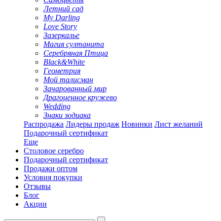
Летний сад
My Darling
Love Story
Зазеркалье
Магия султанита
Серебряная Птица
Black&White
Геометрия
Мой талисман
Зачарованный мир
Драгоценное кружево
Wedding
Знаки зодиака
Распродажа
Лидеры продаж
Новинки
Лист желаний
Подарочный сертификат
Еще
Столовое серебро
Подарочный сертификат
Продажи оптом
Условия покупки
Отзывы
Блог
Акции