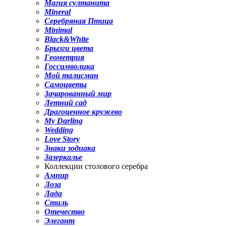
Магия султанита
Mineral
Серебряная Птица
Minimal
Black&White
Брызги цвета
Геометрия
Госсимволика
Мой талисман
Самоцветы
Зачарованный мир
Летний сад
Драгоценное кружево
My Darling
Wedding
Love Story
Знаки зодиака
Зазеркалье
Коллекции столового серебра
Ампир
Лоза
Лада
Стиль
Отечество
Элегант