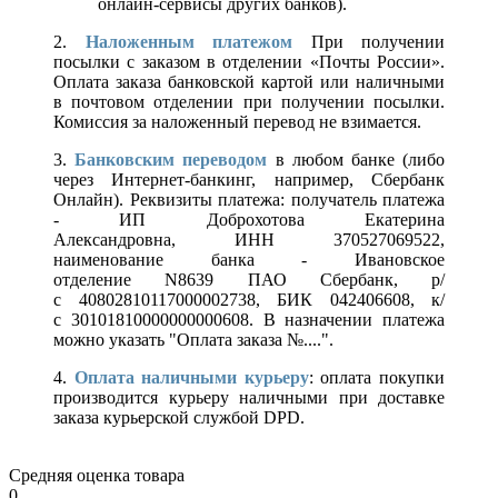
онлайн-сервисы других банков).
2.
Наложенным платежом
При получении
посылки с заказом в отделении «Почты России».
Оплата заказа банковской картой или наличными
в почтовом отделении при получении посылки.
Комиссия за наложенный перевод не взимается.
3.
Банковским переводом
в любом банке (либо
через Интернет-банкинг, например, Сбербанк
Онлайн). Реквизиты платежа: получатель платежа
- ИП Доброхотова Екатерина
Александровна, ИНН 370527069522,
наименование банка - Ивановское
отделение N8639 ПАО Сбербанк, р/
с 40802810117000002738, БИК 042406608, к/
с 30101810000000000608. В назначении платежа
можно указать "Оплата заказа №....".
4.
Оплата наличными курьеру
: оплата покупки
производится курьеру наличными при доставке
заказа курьерской службой DPD.
Средняя оценка товара
0