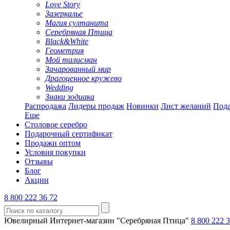
Love Story
Зазеркалье
Магия султанита
Серебряная Птица
Black&White
Геометрия
Мой талисман
Зачарованный мир
Драгоценное кружево
Wedding
Знаки зодиака
Распродажа
Лидеры продаж
Новинки
Лист желаний
Пода
Еще
Столовое серебро
Подарочный сертификат
Продажи оптом
Условия покупки
Отзывы
Блог
Акции
8 800 222 36 72
Ювелирный Интернет-магазин "Серебряная Птица"
8 800 222 