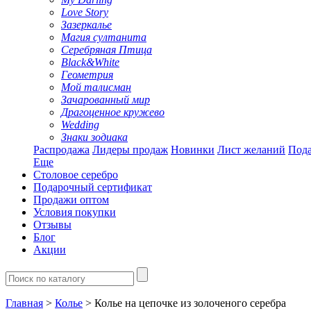
Love Story
Зазеркалье
Магия султанита
Серебряная Птица
Black&White
Геометрия
Мой талисман
Зачарованный мир
Драгоценное кружево
Wedding
Знаки зодиака
Распродажа
Лидеры продаж
Новинки
Лист желаний
Пода
Еще
Столовое серебро
Подарочный сертификат
Продажи оптом
Условия покупки
Отзывы
Блог
Акции
Главная
>
Колье
> Колье на цепочке из золоченого серебра