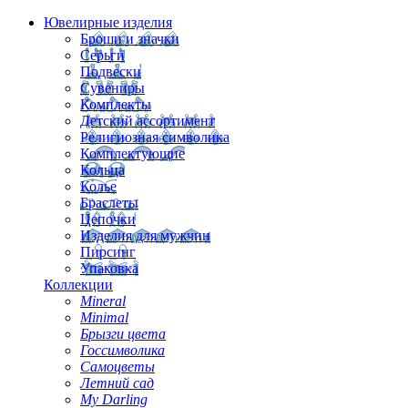
Ювелирные изделия
Броши и значки
Серьги
Подвески
Сувениры
Комплекты
Детский ассортимент
Религиозная символика
Комплектующие
Кольца
Колье
Браслеты
Цепочки
Изделия для мужчин
Пирсинг
Упаковка
Коллекции
Mineral
Minimal
Брызги цвета
Госсимволика
Самоцветы
Летний сад
My Darling