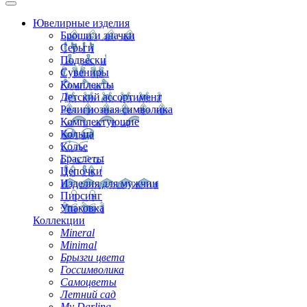
Ювелирные изделия
Броши и значки
Серьги
Подвески
Сувениры
Комплекты
Детский ассортимент
Религиозная символика
Комплектующие
Кольца
Колье
Браслеты
Цепочки
Изделия для мужчин
Пирсинг
Упаковка
Коллекции
Mineral
Minimal
Брызги цвета
Госсимволика
Самоцветы
Летний сад
My Darling