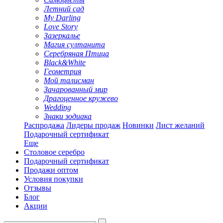
Летний сад
My Darling
Love Story
Зазеркалье
Магия султанита
Серебряная Птица
Black&White
Геометрия
Мой талисман
Зачарованный мир
Драгоценное кружево
Wedding
Знаки зодиака
Распродажа
Лидеры продаж
Новинки
Лист желаний
Подарочный сертификат
Еще
Столовое серебро
Подарочный сертификат
Продажи оптом
Условия покупки
Отзывы
Блог
Акции