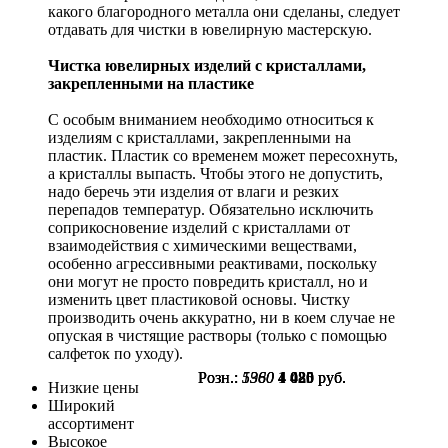
какого благородного металла они сделаны, следует
отдавать для чистки в ювелирную мастерскую.
Чистка ювелирных изделий с кристаллами,
закрепленными на пластике
С особым вниманием необходимо относиться к
изделиям с кристаллами, закрепленными на
пластик. Пластик со временем может пересохнуть,
а кристаллы выпасть. Чтобы этого не допустить,
надо беречь эти изделия от влаги и резких
перепадов температур. Обязательно исключить
соприкосновение изделий с кристаллами от
взаимодействия с химическими веществами,
особенно агрессивными реактивами, поскольку
они могут не просто повредить кристалл, но и
изменить цвет пластиковой основы. Чистку
производить очень аккуратно, ни в коем случае не
опуская в чистящие растворы (только с помощью
салфеток по уходу).
Розн.:
Розн.:
Розн.:
5360
5360
1980
4 020
4 020
1 485
руб.
руб.
руб.
Низкие цены
Широкий
ассортимент
Высокое