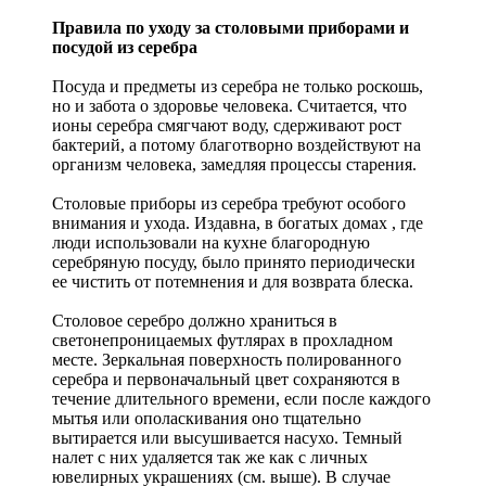
Правила по уходу за столовыми приборами и
посудой из серебра
Посуда и предметы из серебра не только роскошь,
но и забота о здоровье человека. Считается, что
ионы серебра смягчают воду, сдерживают рост
бактерий, а потому благотворно воздействуют на
организм человека, замедляя процессы старения.
Столовые приборы из серебра требуют особого
внимания и ухода. Издавна, в богатых домах , где
люди использовали на кухне благородную
серебряную посуду, было принято периодически
ее чистить от потемнения и для возврата блеска.
Столовое серебро должно храниться в
светонепроницаемых футлярах в прохладном
месте. Зеркальная поверхность полированного
серебра и первоначальный цвет сохраняются в
течение длительного времени, если после каждого
мытья или ополаскивания оно тщательно
вытирается или высушивается насухо. Темный
налет с них удаляется так же как с личных
ювелирных украшениях (см. выше). В случае