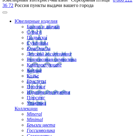
36 72
Россия
пункты выдачи вашего города
Ювелирные изделия
Броши и значки
Серьги
Подвески
Сувениры
Комплекты
Детский ассортимент
Религиозная символика
Комплектующие
Кольца
Колье
Браслеты
Цепочки
Изделия для мужчин
Пирсинг
Упаковка
Коллекции
Mineral
Minimal
Брызги цвета
Госсимволика
Самоцветы