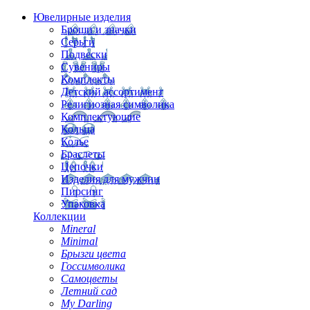
Ювелирные изделия
Броши и значки
Серьги
Подвески
Сувениры
Комплекты
Детский ассортимент
Религиозная символика
Комплектующие
Кольца
Колье
Браслеты
Цепочки
Изделия для мужчин
Пирсинг
Упаковка
Коллекции
Mineral
Minimal
Брызги цвета
Госсимволика
Самоцветы
Летний сад
My Darling