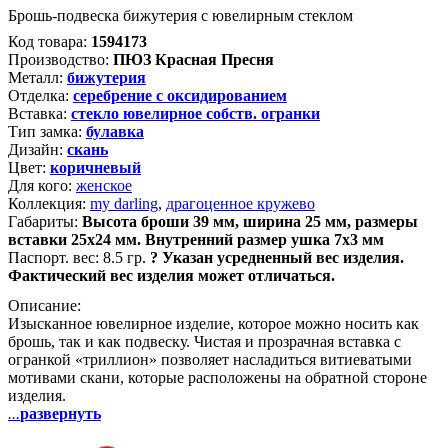
Брошь-подвеска бижутерия с ювелирным стеклом
Код товара:
1594173
Производство:
ПЮЗ Красная Пресня
Металл:
бижутерия
Отделка:
серебрение с оксидированием
Вставка:
стекло ювелирное собств. огранки
Тип замка:
булавка
Дизайн:
скань
Цвет:
коричневый
Для кого:
женское
Коллекция:
my darling
,
драгоценное кружево
Габариты:
Высота броши 39 мм, ширина 25 мм, размеры
вставки 25х24 мм. Внутренний размер ушка 7х3 мм
Паспорт. вес:
8.5 гр.
?
Указан усредненный вес изделия.
Фактический вес изделия может отличаться.
Описание:
Изысканное ювелирное изделие, которое можно носить как
брошь, так и как подвеску. Чистая и прозрачная вставка с
огранкой «триллион» позволяет насладиться витиеватыми
мотивами скани, которые расположены на обратной стороне
изделия.
...
развернуть