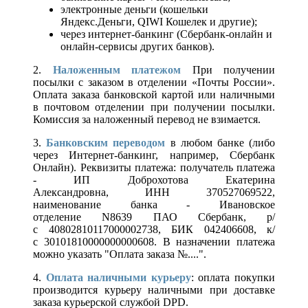
электронные деньги (кошельки
Яндекс.Деньги, QIWI Кошелек и другие);
через интернет-банкинг (Сбербанк-онлайн и
онлайн-сервисы других банков).
2.
Наложенным платежом
При получении
посылки с заказом в отделении «Почты России».
Оплата заказа банковской картой или наличными
в почтовом отделении при получении посылки.
Комиссия за наложенный перевод не взимается.
3.
Банковским переводом
в любом банке (либо
через Интернет-банкинг, например, Сбербанк
Онлайн). Реквизиты платежа: получатель платежа
- ИП Доброхотова Екатерина
Александровна, ИНН 370527069522,
наименование банка - Ивановское
отделение N8639 ПАО Сбербанк, р/
с 40802810117000002738, БИК 042406608, к/
с 30101810000000000608. В назначении платежа
можно указать "Оплата заказа №....".
4.
Оплата наличными курьеру
: оплата покупки
производится курьеру наличными при доставке
заказа курьерской службой DPD.