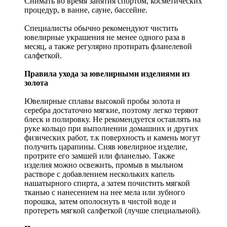
Снимать во время занятия спортом, косметических
процедур, в ванне, сауне, бассейне.
Специалисты обычно рекомендуют чистить
ювелирные украшения не менее одного раза в
месяц, а также регулярно протирать фланелевой
салфеткой.
Правила ухода за ювелирными изделиями из
золота
Ювелирные сплавы высокой пробы золота и
серебра достаточно мягкие, поэтому легко теряют
блеск и полировку. Не рекомендуется оставлять на
руке кольцо при выполнении домашних и других
физических работ, т.к поверхность и камень могут
получить царапины. Сняв ювелирное изделие,
протрите его замшей или фланелью. Также
изделия можно освежить, промыв в мыльном
растворе с добавлением нескольких капель
нашатырного спирта, а затем почистить мягкой
тканью с нанесением на нее мела или зубного
порошка, затем ополоснуть в чистой воде и
протереть мягкой салфеткой (лучше специальной).