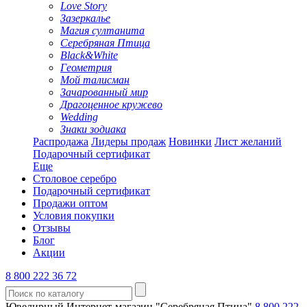
Love Story
Зазеркалье
Магия султанита
Серебряная Птица
Black&White
Геометрия
Мой талисман
Зачарованный мир
Драгоценное кружево
Wedding
Знаки зодиака
Распродажа
Лидеры продаж
Новинки
Лист желаний
Подарочный сертификат
Еще
Столовое серебро
Подарочный сертификат
Продажи оптом
Условия покупки
Отзывы
Блог
Акции
8 800 222 36 72
Ювелирный Интернет-магазин "Серебряная Птица"
8 800 222