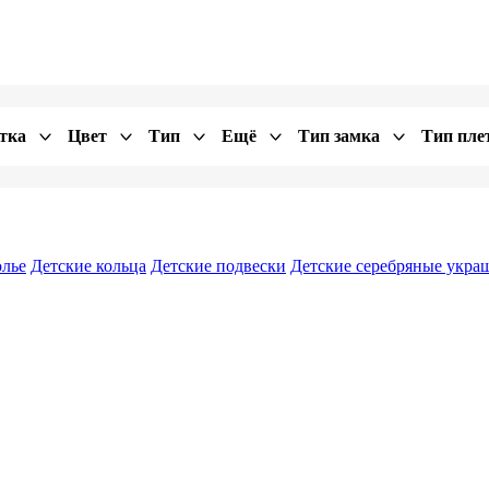
тка
Цвет
Тип
Ещё
Тип замка
Тип пле
олье
Детские кольца
Детские подвески
Детские серебряные укр