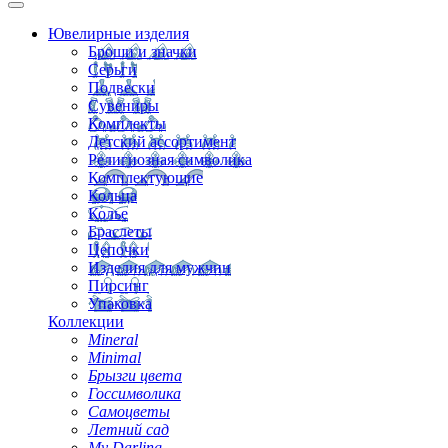
Ювелирные изделия
Броши и значки
Серьги
Подвески
Сувениры
Комплекты
Детский ассортимент
Религиозная символика
Комплектующие
Кольца
Колье
Браслеты
Цепочки
Изделия для мужчин
Пирсинг
Упаковка
Коллекции
Mineral
Minimal
Брызги цвета
Госсимволика
Самоцветы
Летний сад
My Darling