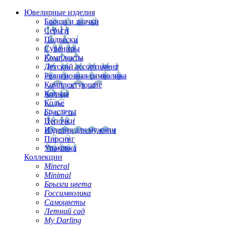
Ювелирные изделия
Броши и значки
Серьги
Подвески
Сувениры
Комплекты
Детский ассортимент
Религиозная символика
Комплектующие
Кольца
Колье
Браслеты
Цепочки
Изделия для мужчин
Пирсинг
Упаковка
Коллекции
Mineral
Minimal
Брызги цвета
Госсимволика
Самоцветы
Летний сад
My Darling