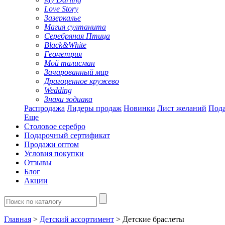
Love Story
Зазеркалье
Магия султанита
Серебряная Птица
Black&White
Геометрия
Мой талисман
Зачарованный мир
Драгоценное кружево
Wedding
Знаки зодиака
Распродажа
Лидеры продаж
Новинки
Лист желаний
Пода
Еще
Столовое серебро
Подарочный сертификат
Продажи оптом
Условия покупки
Отзывы
Блог
Акции
Главная
>
Детский ассортимент
> Детские браслеты