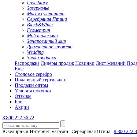
Love Story
Зазеркалье
Магия султанита
Серебряная Птица
Black&White
Геометрия
Мой талисман
Зачарованный мир
Драгоценное кружево
Wedding
Знаки зодиака
Распродажа
Лидеры продаж
Новинки
Лист желаний
Пода
Еще
Столовое серебро
Подарочный сертификат
Продажи оптом
Условия покупки
Отзывы
Блог
Акции
8 800 222 36 72
Ювелирный Интернет-магазин "Серебряная Птица"
8 800 222 