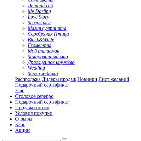
Летний сад
My Darling
Love Story
Зазеркалье
Магия султанита
Серебряная Птица
Black&White
Геометрия
Мой талисман
Зачарованный мир
Драгоценное кружево
Wedding
Знаки зодиака
Распродажа
Лидеры продаж
Новинки
Лист желаний
Подарочный сертификат
Еще
Столовое серебро
Подарочный сертификат
Продажи оптом
Условия покупки
Отзывы
Блог
Акции