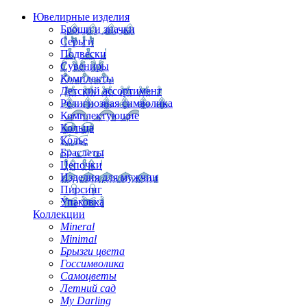
Ювелирные изделия
Броши и значки
Серьги
Подвески
Сувениры
Комплекты
Детский ассортимент
Религиозная символика
Комплектующие
Кольца
Колье
Браслеты
Цепочки
Изделия для мужчин
Пирсинг
Упаковка
Коллекции
Mineral
Minimal
Брызги цвета
Госсимволика
Самоцветы
Летний сад
My Darling