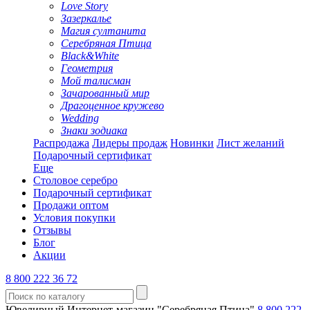
Love Story
Зазеркалье
Магия султанита
Серебряная Птица
Black&White
Геометрия
Мой талисман
Зачарованный мир
Драгоценное кружево
Wedding
Знаки зодиака
Распродажа
Лидеры продаж
Новинки
Лист желаний
Подарочный сертификат
Еще
Столовое серебро
Подарочный сертификат
Продажи оптом
Условия покупки
Отзывы
Блог
Акции
8 800 222 36 72
Ювелирный Интернет-магазин "Серебряная Птица"
8 800 222