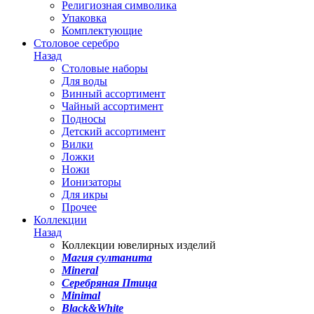
Религиозная символика
Упаковка
Комплектующие
Столовое серебро
Назад
Столовые наборы
Для воды
Винный ассортимент
Чайный ассортимент
Подносы
Детский ассортимент
Вилки
Ложки
Ножи
Ионизаторы
Для икры
Прочее
Коллекции
Назад
Коллекции ювелирных изделий
Магия султанита
Mineral
Серебряная Птица
Minimal
Black&White