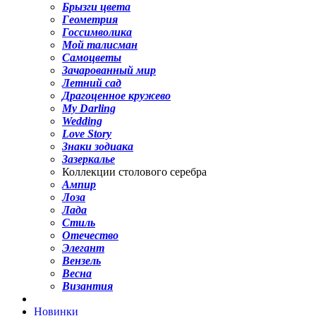
Брызги цвета
Геометрия
Госсимволика
Мой талисман
Самоцветы
Зачарованный мир
Летний сад
Драгоценное кружево
My Darling
Wedding
Love Story
Знаки зодиака
Зазеркалье
Коллекции столового серебра
Ампир
Лоза
Лада
Стиль
Отечество
Элегант
Вензель
Весна
Византия
Новинки