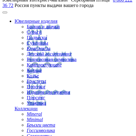
36 72
Россия
пункты выдачи вашего города
Ювелирные изделия
Броши и значки
Серьги
Подвески
Сувениры
Комплекты
Детский ассортимент
Религиозная символика
Комплектующие
Кольца
Колье
Браслеты
Цепочки
Изделия для мужчин
Пирсинг
Упаковка
Коллекции
Mineral
Minimal
Брызги цвета
Госсимволика
Самоцветы