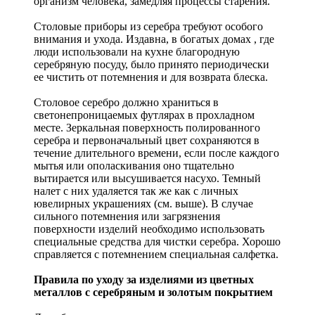
организм человека, замедляя процессы старения.
Столовые приборы из серебра требуют особого
внимания и ухода. Издавна, в богатых домах , где
люди использовали на кухне благородную
серебряную посуду, было принято периодически
ее чистить от потемнения и для возврата блеска.
Столовое серебро должно храниться в
светонепроницаемых футлярах в прохладном
месте. Зеркальная поверхность полированного
серебра и первоначальный цвет сохраняются в
течение длительного времени, если после каждого
мытья или ополаскивания оно тщательно
вытирается или высушивается насухо. Темный
налет с них удаляется так же как с личных
ювелирных украшениях (см. выше). В случае
сильного потемнения или загрязнения
поверхности изделий необходимо использовать
специальные средства для чистки серебра. Хорошо
справляется с потемнением специальная салфетка.
Правила по уходу за изделиями из цветных
металлов с серебряным и золотым покрытием