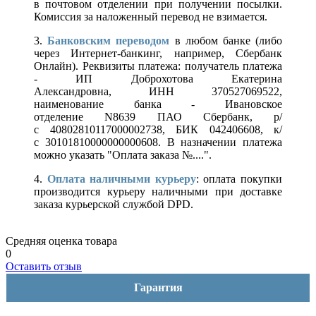
в почтовом отделении при получении посылки.
Комиссия за наложенный перевод не взимается.
3.
Банковским переводом
в любом банке (либо
через Интернет-банкинг, например, Сбербанк
Онлайн). Реквизиты платежа: получатель платежа
- ИП Доброхотова Екатерина
Александровна, ИНН 370527069522,
наименование банка - Ивановское
отделение N8639 ПАО Сбербанк, р/
с 40802810117000002738, БИК 042406608, к/
с 30101810000000000608. В назначении платежа
можно указать "Оплата заказа №....".
4.
Оплата наличными курьеру
: оплата покупки
производится курьеру наличными при доставке
заказа курьерской службой DPD.
Средняя оценка товара
0
Оставить отзыв
Гарантия