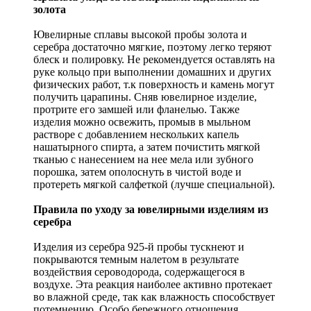
золота
Ювелирные сплавы высокой пробы золота и
серебра достаточно мягкие, поэтому легко теряют
блеск и полировку. Не рекомендуется оставлять на
руке кольцо при выполнении домашних и других
физических работ, т.к поверхность и камень могут
получить царапины. Сняв ювелирное изделие,
протрите его замшей или фланелью. Также
изделия можно освежить, промыв в мыльном
растворе с добавлением нескольких капель
нашатырного спирта, а затем почистить мягкой
тканью с нанесением на нее мела или зубного
порошка, затем ополоснуть в чистой воде и
протереть мягкой салфеткой (лучше специальной).
Правила по уходу за ювелирными изделиям из
серебра
Изделия из серебра 925-й пробы тускнеют и
покрываются темным налетом в результате
воздействия сероводорода, содержащегося в
воздухе. Эта реакция наиболее активно протекает
во влажной среде, так как влажность способствует
потемнению. Особо бережного отношения