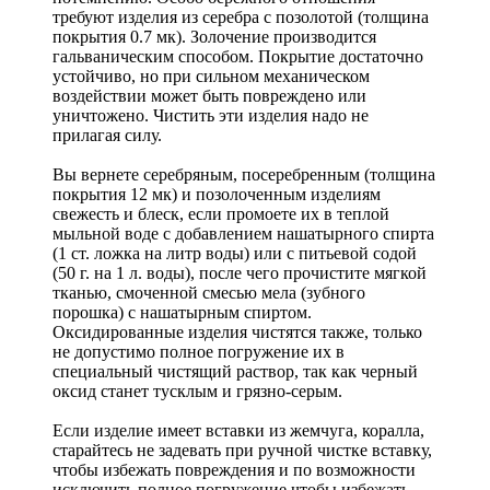
требуют изделия из серебра с позолотой (толщина
покрытия 0.7 мк). Золочение производится
гальваническим способом. Покрытие достаточно
устойчиво, но при сильном механическом
воздействии может быть повреждено или
уничтожено. Чистить эти изделия надо не
прилагая силу.
Вы вернете серебряным, посеребренным (толщина
покрытия 12 мк) и позолоченным изделиям
свежесть и блеск, если промоете их в теплой
мыльной воде с добавлением нашатырного спирта
(1 ст. ложка на литр воды) или с питьевой содой
(50 г. на 1 л. воды), после чего прочистите мягкой
тканью, смоченной смесью мела (зубного
порошка) с нашатырным спиртом.
Оксидированные изделия чистятся также, только
не допустимо полное погружение их в
специальный чистящий раствор, так как черный
оксид станет тусклым и грязно-серым.
Если изделие имеет вставки из жемчуга, коралла,
старайтесь не задевать при ручной чистке вставку,
чтобы избежать повреждения и по возможности
исключить полное погружение,чтобы избежать