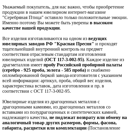
Уважаемый покупатель, для нас важно, чтобы приобретение
продукции в нашем ювелирном интернет-магазине
"Серебряная Птица" оставило только положительные эмоции.
Именно поэтому Вы можете быть уверены
в высоком
качестве нашей продукции
.
Все изделия изготавливаются на одном из
ведущих
ювелирных заводов РФ "Красная Пресня"
и проходят
тщательнейший внутренний контроль на предмет
соответствия отраслевым стандартам изготовления
ювелирных изделий
(ОСТ 117-3-002-95)
. Каждое изделие из
драгметаллов имеет
пробу Российской пробирной палаты
(серебро - 925 проба, золота - 585 проба)
и снабжено
опломбированной биркой завода-изготовителя с указанием
всей информации: артикул, проба, общий вес изделия,
характеристика вставок, дата изготовления и пр. в
соответствии с ОСТ 117-3-002-95.
Ювелирные изделия из драгоценных металлов с
драгоценными камнями, из драгоценных металлов со
вставками из полудрагоценных и синтетических камней,
надлежащего качества,
не подлежат возврату или обмену на
аналогичный товар других размеров, формы, фасона,
габарита, расцветки или комплектации
(Постановление