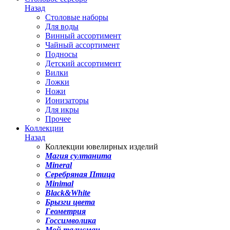
Назад
Столовые наборы
Для воды
Винный ассортимент
Чайный ассортимент
Подносы
Детский ассортимент
Вилки
Ложки
Ножи
Ионизаторы
Для икры
Прочее
Коллекции
Назад
Коллекции ювелирных изделий
Магия султанита
Mineral
Серебряная Птица
Minimal
Black&White
Брызги цвета
Геометрия
Госсимволика
Мой талисман