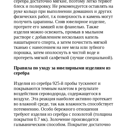
серебра достаточно мягкие, поэтому легко теряют
блеск и полировку. Не рекомендуется оставлять на
руке кольцо при выполнении домашних и других
физических работ, т.к поверхность и камень могут
получить царапины. Сняв ювелирное изделие,
протрите его замшей или фланелью. Также
изделия можно освежить, промыв в мыльном
растворе с добавлением нескольких капель
нашатырного спирта, а затем почистить мягкой
тканью с нанесением на нее мела или зубного
порошка, затем ополоснуть в чистой воде и
протереть мягкой салфеткой (лучше специальной).
Правила по уходу за ювелирными изделиям из
серебра
Изделия из серебра 925-й пробы тускнеют и
покрываются темным налетом в результате
воздействия сероводорода, содержащегося в
воздухе. Эта реакция наиболее активно протекает
во влажной среде, так как влажность способствует
потемнению. Особо бережного отношения
требуют изделия из серебра с позолотой (толщина
покрытия 0.7 мк). Золочение производится
гальваническим способом. Покрытие достаточно