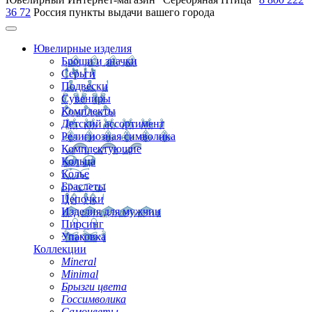
36 72
Россия
пункты выдачи вашего города
Ювелирные изделия
Броши и значки
Серьги
Подвески
Сувениры
Комплекты
Детский ассортимент
Религиозная символика
Комплектующие
Кольца
Колье
Браслеты
Цепочки
Изделия для мужчин
Пирсинг
Упаковка
Коллекции
Mineral
Minimal
Брызги цвета
Госсимволика
Самоцветы