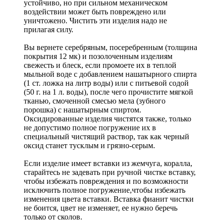
устойчиво, но при сильном механическом
воздействии может быть повреждено или
уничтожено. Чистить эти изделия надо не
прилагая силу.
Вы вернете серебряным, посеребренным (толщина
покрытия 12 мк) и позолоченным изделиям
свежесть и блеск, если промоете их в теплой
мыльной воде с добавлением нашатырного спирта
(1 ст. ложка на литр воды) или с питьевой содой
(50 г. на 1 л. воды), после чего прочистите мягкой
тканью, смоченной смесью мела (зубного
порошка) с нашатырным спиртом.
Оксидированные изделия чистятся также, только
не допустимо полное погружение их в
специальный чистящий раствор, так как черный
оксид станет тусклым и грязно-серым.
Если изделие имеет вставки из жемчуга, коралла,
старайтесь не задевать при ручной чистке вставку,
чтобы избежать повреждения и по возможности
исключить полное погружение,чтобы избежать
изменения цвета вставки. Вставка фианит чистки
не боится, цвет не изменяет, ее нужно беречь
только от сколов.