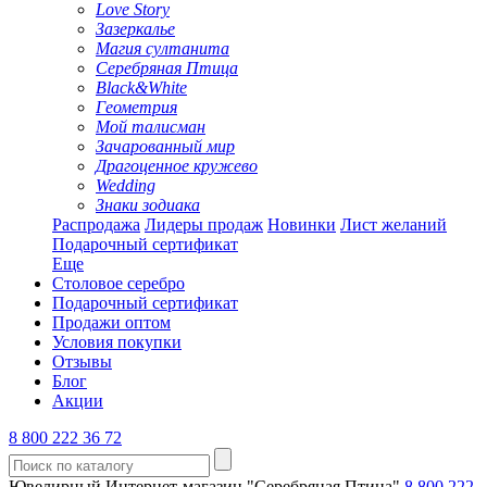
Love Story
Зазеркалье
Магия султанита
Серебряная Птица
Black&White
Геометрия
Мой талисман
Зачарованный мир
Драгоценное кружево
Wedding
Знаки зодиака
Распродажа
Лидеры продаж
Новинки
Лист желаний
Подарочный сертификат
Еще
Столовое серебро
Подарочный сертификат
Продажи оптом
Условия покупки
Отзывы
Блог
Акции
8 800 222 36 72
Ювелирный Интернет-магазин "Серебряная Птица"
8 800 222