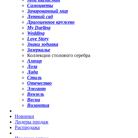
Самоцветы
Зачарованный мир
Летний сад
Драгоценное кружево
My Darling
Wedding
Love Story
Знаки зодиака
Зазеркалье
Коллекции столового серебра
Ампир
Лоза
Лада
Стиль
Отечество
Элегант
Вензель
Весна
Византия
Новинки
Лидеры продаж
Распродажа