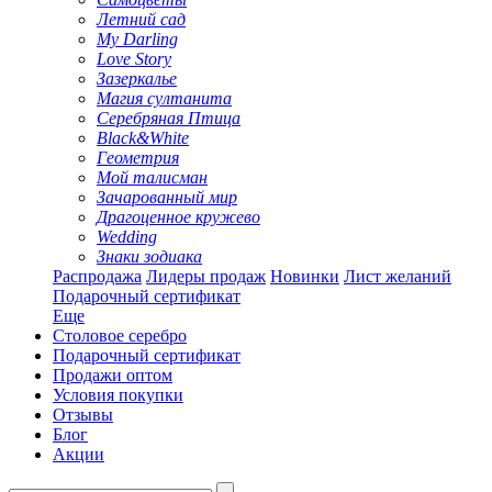
Летний сад
My Darling
Love Story
Зазеркалье
Магия султанита
Серебряная Птица
Black&White
Геометрия
Мой талисман
Зачарованный мир
Драгоценное кружево
Wedding
Знаки зодиака
Распродажа
Лидеры продаж
Новинки
Лист желаний
Подарочный сертификат
Еще
Столовое серебро
Подарочный сертификат
Продажи оптом
Условия покупки
Отзывы
Блог
Акции