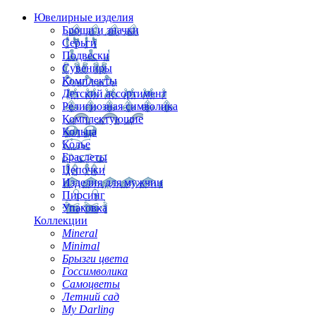
Ювелирные изделия
Броши и значки
Серьги
Подвески
Сувениры
Комплекты
Детский ассортимент
Религиозная символика
Комплектующие
Кольца
Колье
Браслеты
Цепочки
Изделия для мужчин
Пирсинг
Упаковка
Коллекции
Mineral
Minimal
Брызги цвета
Госсимволика
Самоцветы
Летний сад
My Darling