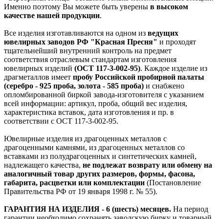
Именно поэтому Вы можете быть уверены
в высоком
качестве нашей продукции
.
Все изделия изготавливаются на одном из
ведущих
ювелирных заводов РФ "Красная Пресня"
и проходят
тщательнейший внутренний контроль на предмет
соответствия отраслевым стандартам изготовления
ювелирных изделий
(ОСТ 117-3-002-95)
. Каждое изделие из
драгметаллов имеет
пробу Российской пробирной палаты
(серебро - 925 проба, золота - 585 проба)
и снабжено
опломбированной биркой завода-изготовителя с указанием
всей информации: артикул, проба, общий вес изделия,
характеристика вставок, дата изготовления и пр. в
соответствии с ОСТ 117-3-002-95.
Ювелирные изделия из драгоценных металлов с
драгоценными камнями, из драгоценных металлов со
вставками из полудрагоценных и синтетических камней,
надлежащего качества,
не подлежат возврату или обмену на
аналогичный товар других размеров, формы, фасона,
габарита, расцветки или комплектации
(Постановление
Правительства РФ от 19 января 1998 г. № 55).
ГАРАНТИЯ НА ИЗДЕЛИЯ - 6 (шесть) месяцев.
На период
гарантии необходимо сохранять заводскую бирку и товарный