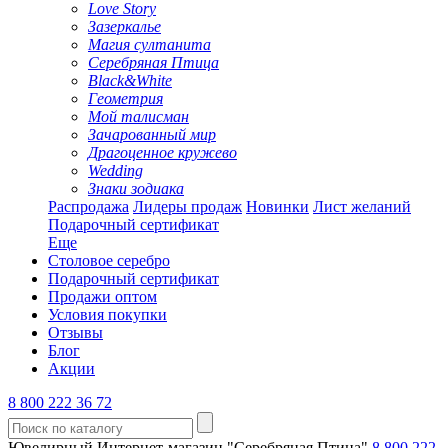
Love Story
Зазеркалье
Магия султанита
Серебряная Птица
Black&White
Геометрия
Мой талисман
Зачарованный мир
Драгоценное кружево
Wedding
Знаки зодиака
Распродажа
Лидеры продаж
Новинки
Лист желаний
Подарочный сертификат
Еще
Столовое серебро
Подарочный сертификат
Продажи оптом
Условия покупки
Отзывы
Блог
Акции
8 800 222 36 72
Ювелирный Интернет-магазин "Серебряная Птица"
8 800 222