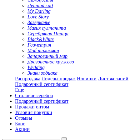
Летний сад
My Darling
Love Story
Зазеркалье
Магия султанита
Серебряная Птица
Black&White
Геометрия
Мой талисман
Зачарованный мир
Драгоценное кружево
Wedding
Знаки зодиака
Распродажа
Лидеры продаж
Новинки
Лист желаний
Подарочный сертификат
Еще
Столовое серебро
Подарочный сертификат
Продажи оптом
Условия покупки
Отзывы
Блог
Акции