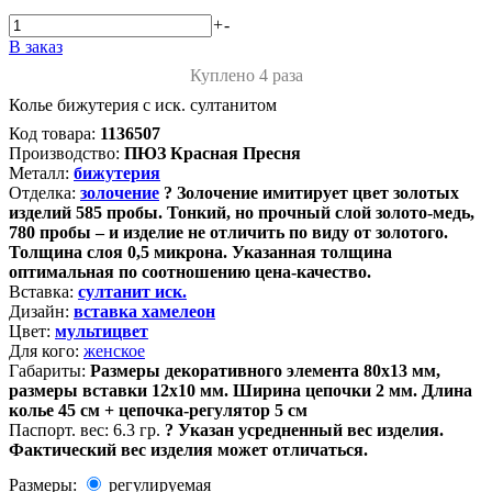
+
-
В заказ
Куплено 4 раза
Колье бижутерия с иск. султанитом
Код товара:
1136507
Производство:
ПЮЗ Красная Пресня
Металл:
бижутерия
Отделка:
золочение
?
Золочение имитирует цвет золотых
изделий 585 пробы. Тонкий, но прочный слой золото-медь,
780 пробы – и изделие не отличить по виду от золотого.
Толщина слоя 0,5 микрона. Указанная толщина
оптимальная по соотношению цена-качество.
Вставка:
султанит иск.
Дизайн:
вставка хамелеон
Цвет:
мультицвет
Для кого:
женское
Габариты:
Размеры декоративного элемента 80х13 мм,
размеры вставки 12х10 мм. Ширина цепочки 2 мм. Длина
колье 45 см + цепочка-регулятор 5 см
Паспорт. вес:
6.3 гр.
?
Указан усредненный вес изделия.
Фактический вес изделия может отличаться.
Размеры:
регулируемая