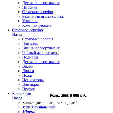
Детский ассортимент
Пирсинг
Столовое серебро
Религиозная символика
Упаковка
Комплектующие
Столовое серебро
Назад
Столовые наборы
Для воды
Винный ассортимент
Чайный ассортимент
Подносы
Детский ассортимент
Вилки
Ложки
Ножи
Ионизаторы
Для икры
Прочее
Коллекции
Розн.:
Розн.:
Розн.:
Розн.:
Розн.:
Розн.:
5470
2330
2330
1980
3850
3480
4 103
1 748
1 748
1 485
2 888
2 610
руб.
руб.
руб.
руб.
руб.
руб.
Назад
Коллекции ювелирных изделий
Магия султанита
Mineral