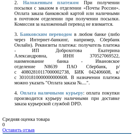
2.
Наложенным платежом
При получении
посылки с заказом в отделении «Почты России».
Оплата заказа банковской картой или наличными
в почтовом отделении при получении посылки.
Комиссия за наложенный перевод не взимается.
3.
Банковским переводом
в любом банке (либо
через Интернет-банкинг, например, Сбербанк
Онлайн). Реквизиты платежа: получатель платежа
- ИП Доброхотова Екатерина
Александровна, ИНН 370527069522,
наименование банка - Ивановское
отделение N8639 ПАО Сбербанк, р/
с 40802810117000002738, БИК 042406608, к/
с 30101810000000000608. В назначении платежа
можно указать "Оплата заказа №....".
4.
Оплата наличными курьеру
: оплата покупки
производится курьеру наличными при доставке
заказа курьерской службой DPD.
Средняя оценка товара
0
Оставить отзыв