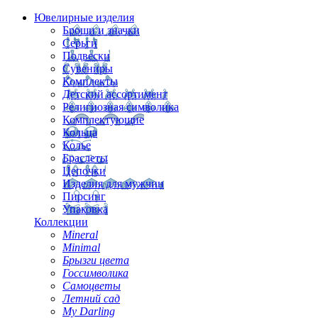
Ювелирные изделия
Броши и значки
Серьги
Подвески
Сувениры
Комплекты
Детский ассортимент
Религиозная символика
Комплектующие
Кольца
Колье
Браслеты
Цепочки
Изделия для мужчин
Пирсинг
Упаковка
Коллекции
Mineral
Minimal
Брызги цвета
Госсимволика
Самоцветы
Летний сад
My Darling