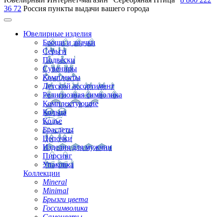
36 72
Россия
пункты выдачи вашего города
Ювелирные изделия
Броши и значки
Серьги
Подвески
Сувениры
Комплекты
Детский ассортимент
Религиозная символика
Комплектующие
Кольца
Колье
Браслеты
Цепочки
Изделия для мужчин
Пирсинг
Упаковка
Коллекции
Mineral
Minimal
Брызги цвета
Госсимволика
Самоцветы