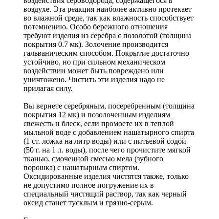
воздействия сероводорода, содержащегося в
воздухе. Эта реакция наиболее активно протекает
во влажной среде, так как влажность способствует
потемнению. Особо бережного отношения
требуют изделия из серебра с позолотой (толщина
покрытия 0.7 мк). Золочение производится
гальваническим способом. Покрытие достаточно
устойчиво, но при сильном механическом
воздействии может быть повреждено или
уничтожено. Чистить эти изделия надо не
прилагая силу.
Вы вернете серебряным, посеребренным (толщина
покрытия 12 мк) и позолоченным изделиям
свежесть и блеск, если промоете их в теплой
мыльной воде с добавлением нашатырного спирта
(1 ст. ложка на литр воды) или с питьевой содой
(50 г. на 1 л. воды), после чего прочистите мягкой
тканью, смоченной смесью мела (зубного
порошка) с нашатырным спиртом.
Оксидированные изделия чистятся также, только
не допустимо полное погружение их в
специальный чистящий раствор, так как черный
оксид станет тусклым и грязно-серым.