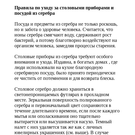
Правила по уходу за столовыми приборами и
посудой из серебра
Посуда и предметы из серебра не только роскошь,
но и забота о здоровье человека. Считается, что
ионы серебра смягчают воду, сдерживают рост
бактерий, а потому благотворно воздействуют на
организм человека, замедляя процессы старения.
Столовые приборы из серебра требуют особого
внимания и ухода. Издавна, в богатых домах , где
люди использовали на кухне благородную
серебряную посуду, было принято периодически
ее чистить от потемнения и для возврата блеска.
Столовое серебро должно храниться в
светонепроницаемых футлярах в прохладном
месте. Зеркальная поверхность полированного
серебра и первоначальный цвет сохраняются в
течение длительного времени, если после каждого
мытья или ополаскивания оно тщательно
вытирается или высушивается насухо. Темный
налет с них удаляется так же как с личных
ювелирных украшениях (см. выше). В случае