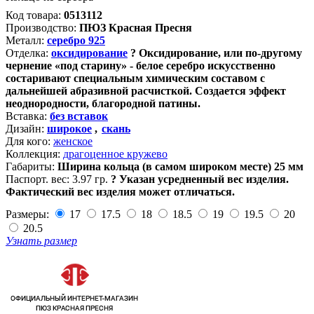
Код товара:
0513112
Производство:
ПЮЗ Красная Пресня
Металл:
серебро 925
Отделка:
оксидирование
?
Оксидирование, или по-другому
чернение «под старину» - белое серебро искусственно
состаривают специальным химическим составом с
дальнейшей абразивной расчисткой. Создается эффект
неоднородности, благородной патины.
Вставка:
без вставок
Дизайн:
широкое
,
скань
Для кого:
женское
Коллекция:
драгоценное кружево
Габариты:
Ширина кольца (в самом широком месте) 25 мм
Паспорт. вес:
3.97 гр.
?
Указан усредненный вес изделия.
Фактический вес изделия может отличаться.
Размеры:
17
17.5
18
18.5
19
19.5
20
20.5
Узнать размер