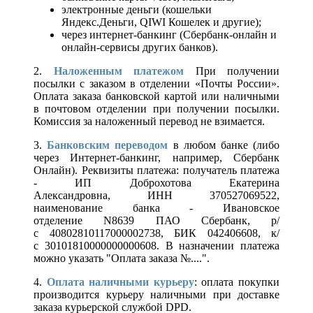
электронные деньги (кошельки
Яндекс.Деньги, QIWI Кошелек и другие);
через интернет-банкинг (Сбербанк-онлайн и
онлайн-сервисы других банков).
2.
Наложенным платежом
При получении
посылки с заказом в отделении «Почты России».
Оплата заказа банковской картой или наличными
в почтовом отделении при получении посылки.
Комиссия за наложенный перевод не взимается.
3.
Банковским переводом
в любом банке (либо
через Интернет-банкинг, например, Сбербанк
Онлайн). Реквизиты платежа: получатель платежа
- ИП Доброхотова Екатерина
Александровна, ИНН 370527069522,
наименование банка - Ивановское
отделение N8639 ПАО Сбербанк, р/
с 40802810117000002738, БИК 042406608, к/
с 30101810000000000608. В назначении платежа
можно указать "Оплата заказа №....".
4.
Оплата наличными курьеру
: оплата покупки
производится курьеру наличными при доставке
заказа курьерской службой DPD.