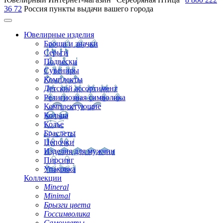
36 72
Россия
пункты выдачи вашего города
Ювелирные изделия
Броши и значки
Серьги
Подвески
Сувениры
Комплекты
Детский ассортимент
Религиозная символика
Комплектующие
Кольца
Колье
Браслеты
Цепочки
Изделия для мужчин
Пирсинг
Упаковка
Коллекции
Mineral
Minimal
Брызги цвета
Госсимволика
Самоцветы