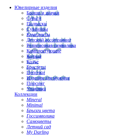
Ювелирные изделия
Броши и значки
Серьги
Подвески
Сувениры
Комплекты
Детский ассортимент
Религиозная символика
Комплектующие
Кольца
Колье
Браслеты
Цепочки
Изделия для мужчин
Пирсинг
Упаковка
Коллекции
Mineral
Minimal
Брызги цвета
Госсимволика
Самоцветы
Летний сад
My Darling