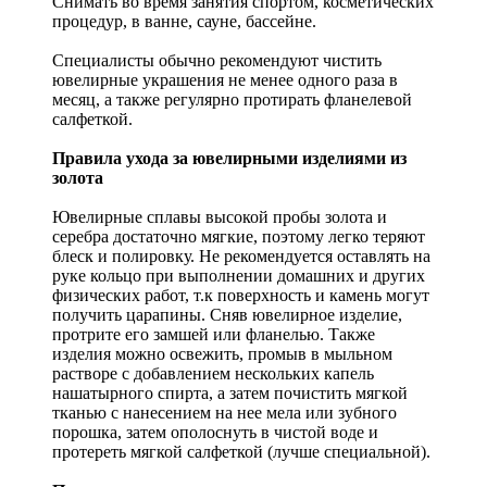
Снимать во время занятия спортом, косметических
процедур, в ванне, сауне, бассейне.
Специалисты обычно рекомендуют чистить
ювелирные украшения не менее одного раза в
месяц, а также регулярно протирать фланелевой
салфеткой.
Правила ухода за ювелирными изделиями из
золота
Ювелирные сплавы высокой пробы золота и
серебра достаточно мягкие, поэтому легко теряют
блеск и полировку. Не рекомендуется оставлять на
руке кольцо при выполнении домашних и других
физических работ, т.к поверхность и камень могут
получить царапины. Сняв ювелирное изделие,
протрите его замшей или фланелью. Также
изделия можно освежить, промыв в мыльном
растворе с добавлением нескольких капель
нашатырного спирта, а затем почистить мягкой
тканью с нанесением на нее мела или зубного
порошка, затем ополоснуть в чистой воде и
протереть мягкой салфеткой (лучше специальной).