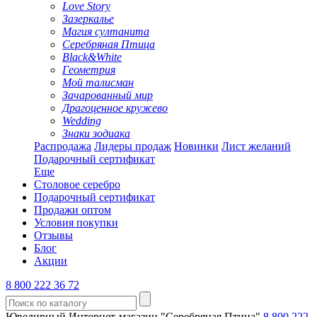
Love Story
Зазеркалье
Магия султанита
Серебряная Птица
Black&White
Геометрия
Мой талисман
Зачарованный мир
Драгоценное кружево
Wedding
Знаки зодиака
Распродажа
Лидеры продаж
Новинки
Лист желаний
Подарочный сертификат
Еще
Столовое серебро
Подарочный сертификат
Продажи оптом
Условия покупки
Отзывы
Блог
Акции
8 800 222 36 72
Ювелирный Интернет-магазин "Серебряная Птица"
8 800 222