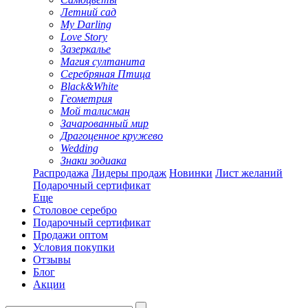
Летний сад
My Darling
Love Story
Зазеркалье
Магия султанита
Серебряная Птица
Black&White
Геометрия
Мой талисман
Зачарованный мир
Драгоценное кружево
Wedding
Знаки зодиака
Распродажа
Лидеры продаж
Новинки
Лист желаний
Подарочный сертификат
Еще
Столовое серебро
Подарочный сертификат
Продажи оптом
Условия покупки
Отзывы
Блог
Акции