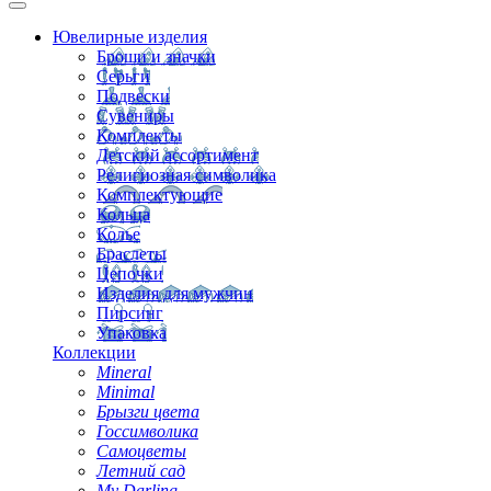
Ювелирные изделия
Броши и значки
Серьги
Подвески
Сувениры
Комплекты
Детский ассортимент
Религиозная символика
Комплектующие
Кольца
Колье
Браслеты
Цепочки
Изделия для мужчин
Пирсинг
Упаковка
Коллекции
Mineral
Minimal
Брызги цвета
Госсимволика
Самоцветы
Летний сад
My Darling