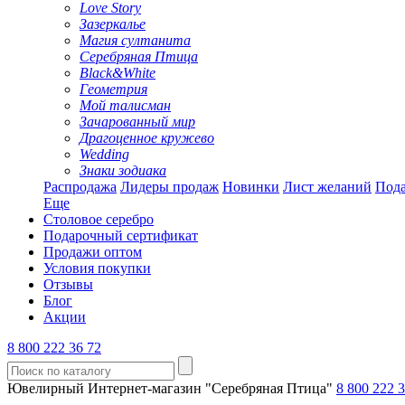
Love Story
Зазеркалье
Магия султанита
Серебряная Птица
Black&White
Геометрия
Мой талисман
Зачарованный мир
Драгоценное кружево
Wedding
Знаки зодиака
Распродажа
Лидеры продаж
Новинки
Лист желаний
Пода
Еще
Столовое серебро
Подарочный сертификат
Продажи оптом
Условия покупки
Отзывы
Блог
Акции
8 800 222 36 72
Ювелирный Интернет-магазин "Серебряная Птица"
8 800 222 