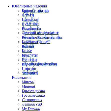
Ювелирные изделия
Броши и значки
Серьги
Подвески
Сувениры
Комплекты
Детский ассортимент
Религиозная символика
Комплектующие
Кольца
Колье
Браслеты
Цепочки
Изделия для мужчин
Пирсинг
Упаковка
Коллекции
Mineral
Minimal
Брызги цвета
Госсимволика
Самоцветы
Летний сад
My Darling