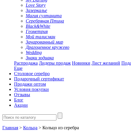
Love Story
Зазеркалье
Магия султанита
Серебряная Птица
Black&White
Геометрия
Мой талисман
Зачарованный мир
Драгоценное кружево
Wedding
Знаки зодиака
Распродажа
Лидеры продаж
Новинки
Лист желаний
Пода
Еще
Столовое серебро
Подарочный сертификат
Продажи оптом
Условия покупки
Отзывы
Блог
Акции
Главная
>
Кольца
> Кольцо из серебра