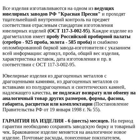
Все изделия изготавливаются на одном из
ведущих
ювелирных заводов РФ "Красная Пресня"
и проходят
тщательнейший внутренний контроль на предмет
соответствия отраслевым стандартам изготовления
ювелирных изделий
(ОСТ 117-3-002-95)
. Каждое изделие из
драгметаллов имеет
пробу Российской пробирной палаты
(серебро - 925 проба, золота - 585 проба)
и снабжено
опломбированной биркой завода-изготовителя с указанием
всей информации: артикул, проба, общий вес изделия,
характеристика вставок, дата изготовления и пр. в
соответствии с ОСТ 117-3-002-95.
Ювелирные изделия из драгоценных металлов с
драгоценными камнями, из драгоценных металлов со
вставками из полудрагоценных и синтетических камней,
надлежащего качества,
не подлежат возврату или обмену на
аналогичный товар других размеров, формы, фасона,
габарита, расцветки или комплектации
(Постановление
Правительства РФ от 19 января 1998 г. № 55).
ГАРАНТИЯ НА ИЗДЕЛИЯ - 6 (шесть) месяцев.
На период
гарантии необходимо сохранять заводскую бирку и товарный
чек. Бракованное изделие меняется на аналогичное новое
изделие. Почтовые расходы, понесенные покупателем,