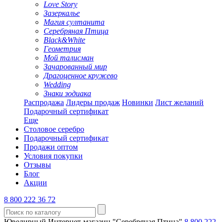
Love Story
Зазеркалье
Магия султанита
Серебряная Птица
Black&White
Геометрия
Мой талисман
Зачарованный мир
Драгоценное кружево
Wedding
Знаки зодиака
Распродажа
Лидеры продаж
Новинки
Лист желаний
Подарочный сертификат
Еще
Столовое серебро
Подарочный сертификат
Продажи оптом
Условия покупки
Отзывы
Блог
Акции
8 800 222 36 72
Ювелирный Интернет-магазин "Серебряная Птица"
8 800 222