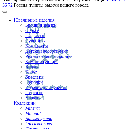
36 72
Россия
пункты выдачи вашего города
Ювелирные изделия
Броши и значки
Серьги
Подвески
Сувениры
Комплекты
Детский ассортимент
Религиозная символика
Комплектующие
Кольца
Колье
Браслеты
Цепочки
Изделия для мужчин
Пирсинг
Упаковка
Коллекции
Mineral
Minimal
Брызги цвета
Госсимволика
Самоцветы