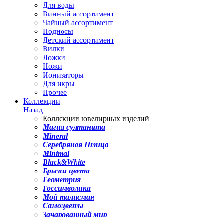
Для воды
Винный ассортимент
Чайный ассортимент
Подносы
Детский ассортимент
Вилки
Ложки
Ножи
Ионизаторы
Для икры
Прочее
Коллекции
Назад
Коллекции ювелирных изделий
Магия султанита
Mineral
Серебряная Птица
Minimal
Black&White
Брызги цвета
Геометрия
Госсимволика
Мой талисман
Самоцветы
Зачарованный мир