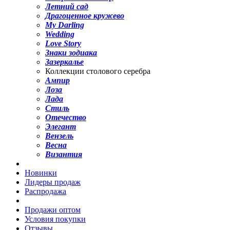
Летний сад
Драгоценное кружево
My Darling
Wedding
Love Story
Знаки зодиака
Зазеркалье
Коллекции столового серебра
Ампир
Лоза
Лада
Стиль
Отечество
Элегант
Вензель
Весна
Византия
Новинки
Лидеры продаж
Распродажа
Продажи оптом
Условия покупки
Отзывы