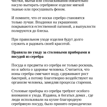
чистки, мытья или споласкивания обязательно
насухо вытирать серебряное изделие мягкой
тканью или просушивать феном.
И помните, что от носки серебро становятся
только лучше. Впадинки на украшениях
покрываются естественной патиной, а выпуклости
полируются до блеска.
При правильном уходе изделия будут долго
служить и радовать своей красотой.
Правила по уходу за столовыми приборами и
посудой из серебра
Посуда и предметы из серебра не только роскошь,
но и забота о здоровье человека. Считается, что
ионы серебра смягчают воду, сдерживают рост
бактерий, а потому благотворно воздействуют на
организм человека, замедляя процессы старения.
Столовые приборы из серебра требуют особого
внимания и ухода. Издавна, в богатых домах , где
люди использовали на кухне благородную
серебряную посуду, было принято периодически