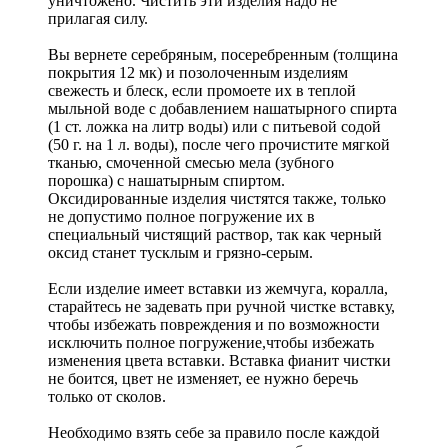
уничтожено. Чистить эти изделия надо не
прилагая силу.
Вы вернете серебряным, посеребренным (толщина
покрытия 12 мк) и позолоченным изделиям
свежесть и блеск, если промоете их в теплой
мыльной воде с добавлением нашатырного спирта
(1 ст. ложка на литр воды) или с питьевой содой
(50 г. на 1 л. воды), после чего прочистите мягкой
тканью, смоченной смесью мела (зубного
порошка) с нашатырным спиртом.
Оксидированные изделия чистятся также, только
не допустимо полное погружение их в
специальный чистящий раствор, так как черный
оксид станет тусклым и грязно-серым.
Если изделие имеет вставки из жемчуга, коралла,
старайтесь не задевать при ручной чистке вставку,
чтобы избежать повреждения и по возможности
исключить полное погружение,чтобы избежать
изменения цвета вставки. Вставка фианит чистки
не боится, цвет не изменяет, ее нужно беречь
только от сколов.
Необходимо взять себе за правило после каждой