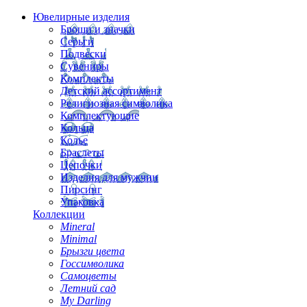
Ювелирные изделия
Броши и значки
Серьги
Подвески
Сувениры
Комплекты
Детский ассортимент
Религиозная символика
Комплектующие
Кольца
Колье
Браслеты
Цепочки
Изделия для мужчин
Пирсинг
Упаковка
Коллекции
Mineral
Minimal
Брызги цвета
Госсимволика
Самоцветы
Летний сад
My Darling