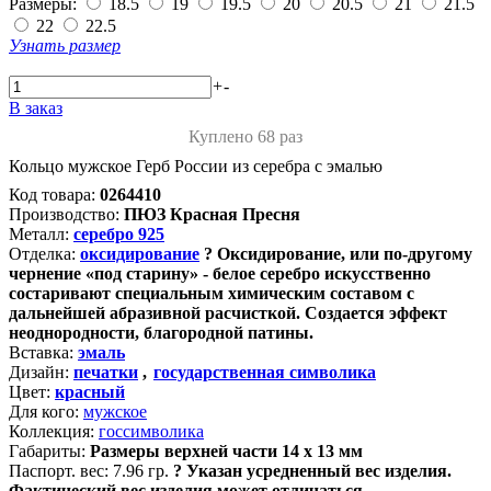
Размеры:
18.5
19
19.5
20
20.5
21
21.5
22
22.5
Узнать размер
+
-
В заказ
Куплено 68 раз
Кольцо мужское Герб России из серебра с эмалью
Код товара:
0264410
Производство:
ПЮЗ Красная Пресня
Металл:
серебро 925
Отделка:
оксидирование
?
Оксидирование, или по-другому
чернение «под старину» - белое серебро искусственно
состаривают специальным химическим составом с
дальнейшей абразивной расчисткой. Создается эффект
неоднородности, благородной патины.
Вставка:
эмаль
Дизайн:
печатки
,
государственная символика
Цвет:
красный
Для кого:
мужское
Коллекция:
госсимволика
Габариты:
Размеры верхней части 14 х 13 мм
Паспорт. вес:
7.96 гр.
?
Указан усредненный вес изделия.
Фактический вес изделия может отличаться.