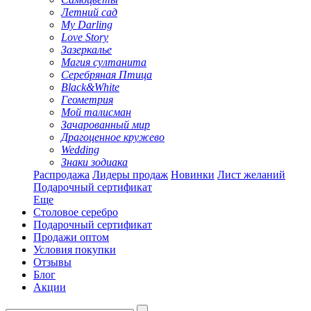
Летний сад
My Darling
Love Story
Зазеркалье
Магия султанита
Серебряная Птица
Black&White
Геометрия
Мой талисман
Зачарованный мир
Драгоценное кружево
Wedding
Знаки зодиака
Распродажа
Лидеры продаж
Новинки
Лист желаний
Подарочный сертификат
Еще
Столовое серебро
Подарочный сертификат
Продажи оптом
Условия покупки
Отзывы
Блог
Акции