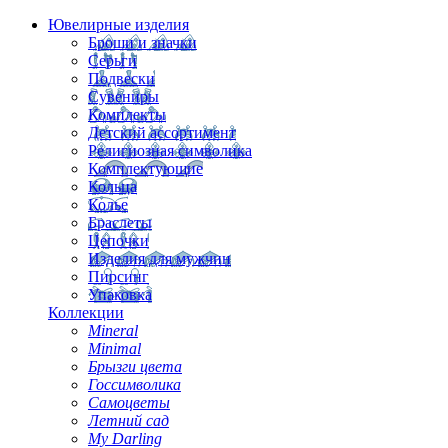
Ювелирные изделия
Броши и значки
Серьги
Подвески
Сувениры
Комплекты
Детский ассортимент
Религиозная символика
Комплектующие
Кольца
Колье
Браслеты
Цепочки
Изделия для мужчин
Пирсинг
Упаковка
Коллекции
Mineral
Minimal
Брызги цвета
Госсимволика
Самоцветы
Летний сад
My Darling