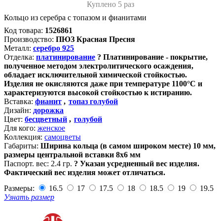
Куплено 5 раз
Кольцо из серебра с топазом и фианитами
Код товара:
1526861
Производство:
ПЮЗ Красная Пресня
Металл:
серебро 925
Отделка:
платинирование
?
Платинирование - покрытие,
полученное методом электролитического осаждения,
обладает исключительной химической стойкостью.
Изделия не окисляются даже при температуре 1100°С и
характеризуются высокой стойкостью к истиранию.
Вставка:
фианит
,
топаз голубой
Дизайн:
дорожка
Цвет:
бесцветный
,
голубой
Для кого:
женское
Коллекция:
самоцветы
Габариты:
Ширина кольца (в самом широком месте) 10 мм,
размеры центральной вставки 8х6 мм
Паспорт. вес:
2.4 гр.
?
Указан усредненный вес изделия.
Фактический вес изделия может отличаться.
Размеры:
16.5
17
17.5
18
18.5
19
19.5
Узнать размер