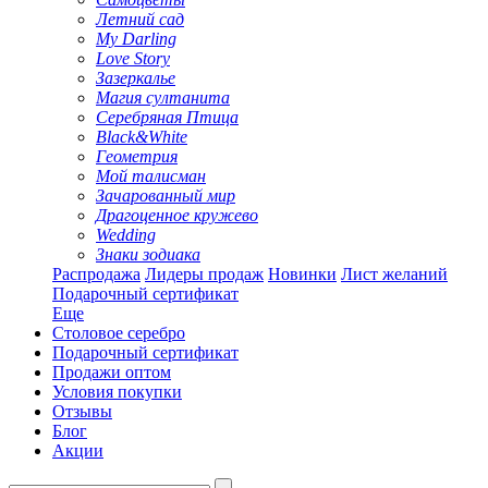
Летний сад
My Darling
Love Story
Зазеркалье
Магия султанита
Серебряная Птица
Black&White
Геометрия
Мой талисман
Зачарованный мир
Драгоценное кружево
Wedding
Знаки зодиака
Распродажа
Лидеры продаж
Новинки
Лист желаний
Подарочный сертификат
Еще
Столовое серебро
Подарочный сертификат
Продажи оптом
Условия покупки
Отзывы
Блог
Акции