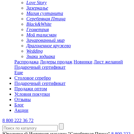
Love Story
Зазеркалье
Магия султанита
Серебряная Птица
Black&White
Геометрия
Мой талисман
Зачарованный мир
Драгоценное кружево
Wedding
Знаки зодиака
Распродажа
Лидеры продаж
Новинки
Лист желаний
Подарочный сертификат
Еще
Столовое серебро
Подарочный сертификат
Продажи оптом
Условия покупки
Отзывы
Блог
Акции
8 800 222 36 72
Ювелирный Интернет-магазин "Серебряная Птица"
8 800 222