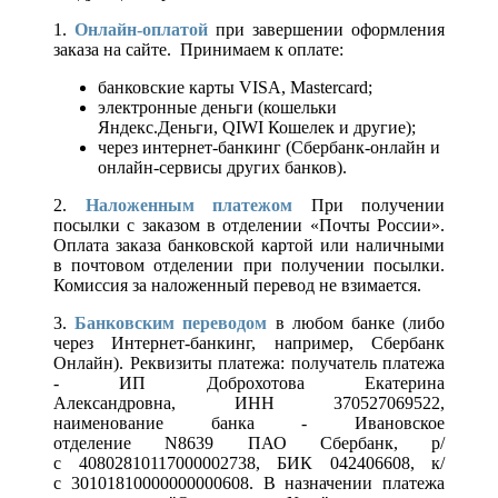
1.
Онлайн-оплатой
при завершении оформления
заказа на сайте. Принимаем к оплате:
банковские карты VISA, Mastercard;
электронные деньги (кошельки
Яндекс.Деньги, QIWI Кошелек и другие);
через интернет-банкинг (Сбербанк-онлайн и
онлайн-сервисы других банков).
2.
Наложенным платежом
При получении
посылки с заказом в отделении «Почты России».
Оплата заказа банковской картой или наличными
в почтовом отделении при получении посылки.
Комиссия за наложенный перевод не взимается.
3.
Банковским переводом
в любом банке (либо
через Интернет-банкинг, например, Сбербанк
Онлайн). Реквизиты платежа: получатель платежа
- ИП Доброхотова Екатерина
Александровна, ИНН 370527069522,
наименование банка - Ивановское
отделение N8639 ПАО Сбербанк, р/
с 40802810117000002738, БИК 042406608, к/
с 30101810000000000608. В назначении платежа