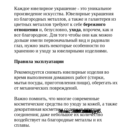
Каждое ювелирное украшение - это уникальное
произведение искусства.
Ювелирные украшения
из благородных металлов, а также и галантерея из
цветных металлов требуют к себе
бережного
отношения
и, безусловно,
ухода
, впрочем, как и
все благородное. Для того чтобы они как можно
дольше имели первоначальный вид и радовали
глаз, нужно знать некоторые особенности по
хранению и уходу за ювелирными изделиями.
Правила эксплуатации
Рекомендуется снимать ювелирные изделия
во
время выполнения домашних работ (стирки,
мытья посуды, приготовления пищи), оберегать их
от механических повреждений.
Важно помнить, что многие современные
косметические средства по уходу за кожей, а также
декоративная косметика содержат ртутные
Розн.:
Розн.:
Розн.:
Розн.:
Розн.:
Розн.:
Розн.:
Розн.:
Розн.:
Розн.:
Розн.:
3490
3790
2800
1080
1330
1080
1030
1280
1580
1280
1200
2 618
2 843
1 232
562
705
562
536
678
822
678
636
руб.
руб.
руб.
руб.
руб.
руб.
руб.
руб.
руб.
руб.
руб.
соединения; даже небольшое их количество
воздействует на благородные металлы и их
сплавы.