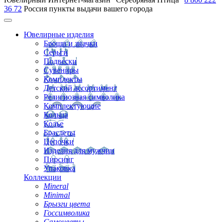
36 72
Россия
пункты выдачи вашего города
Ювелирные изделия
Броши и значки
Серьги
Подвески
Сувениры
Комплекты
Детский ассортимент
Религиозная символика
Комплектующие
Кольца
Колье
Браслеты
Цепочки
Изделия для мужчин
Пирсинг
Упаковка
Коллекции
Mineral
Minimal
Брызги цвета
Госсимволика
Самоцветы