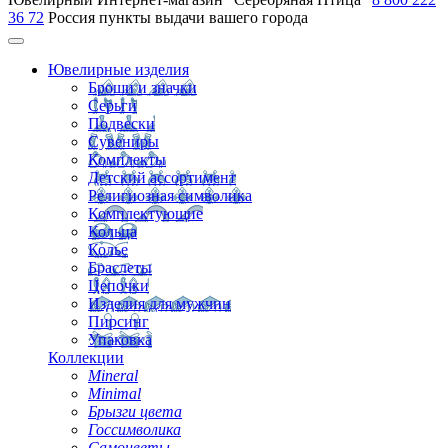
36 72
Россия
пункты выдачи вашего города
Ювелирные изделия
Броши и значки
Серьги
Подвески
Сувениры
Комплекты
Детский ассортимент
Религиозная символика
Комплектующие
Кольца
Колье
Браслеты
Цепочки
Изделия для мужчин
Пирсинг
Упаковка
Коллекции
Mineral
Minimal
Брызги цвета
Госсимволика
Самоцветы