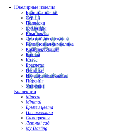
Ювелирные изделия
Броши и значки
Серьги
Подвески
Сувениры
Комплекты
Детский ассортимент
Религиозная символика
Комплектующие
Кольца
Колье
Браслеты
Цепочки
Изделия для мужчин
Пирсинг
Упаковка
Коллекции
Mineral
Minimal
Брызги цвета
Госсимволика
Самоцветы
Летний сад
My Darling