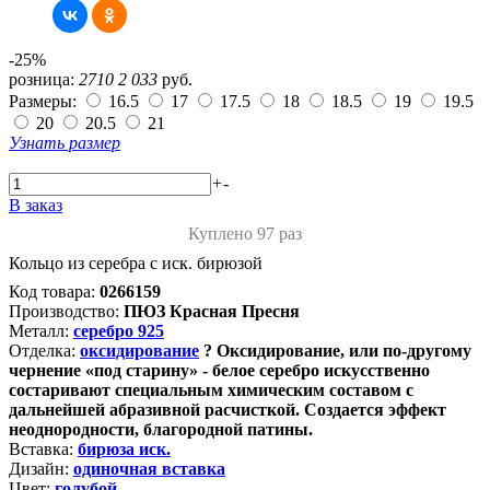
-25%
розница:
2710
2 033
руб.
Размеры:
16.5
17
17.5
18
18.5
19
19.5
20
20.5
21
Узнать размер
+
-
В заказ
Куплено 97 раз
Кольцо из серебра с иск. бирюзой
Код товара:
0266159
Производство:
ПЮЗ Красная Пресня
Металл:
серебро 925
Отделка:
оксидирование
?
Оксидирование, или по-другому
чернение «под старину» - белое серебро искусственно
состаривают специальным химическим составом с
дальнейшей абразивной расчисткой. Создается эффект
неоднородности, благородной патины.
Вставка:
бирюза иск.
Дизайн:
одиночная вставка
Цвет:
голубой