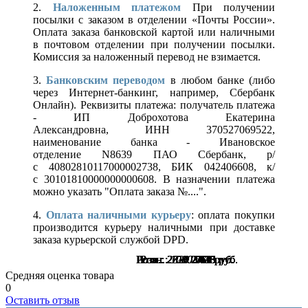
2.
Наложенным платежом
При получении
посылки с заказом в отделении «Почты России».
Оплата заказа банковской картой или наличными
в почтовом отделении при получении посылки.
Комиссия за наложенный перевод не взимается.
3.
Банковским переводом
в любом банке (либо
через Интернет-банкинг, например, Сбербанк
Онлайн). Реквизиты платежа: получатель платежа
- ИП Доброхотова Екатерина
Александровна, ИНН 370527069522,
наименование банка - Ивановское
отделение N8639 ПАО Сбербанк, р/
с 40802810117000002738, БИК 042406608, к/
с 30101810000000000608. В назначении платежа
можно указать "Оплата заказа №....".
4.
Оплата наличными курьеру
: оплата покупки
производится курьеру наличными при доставке
заказа курьерской службой DPD.
Розн.:
Розн.:
Розн.:
Розн.:
Розн.:
Розн.:
Розн.:
Розн.:
Розн.:
Розн.:
Розн.:
2710
2710
2710
2820
2820
1000
1000
1000
1000
1280
1080
2 033
2 033
2 033
2 115
2 115
750
750
750
750
666
562
руб.
руб.
руб.
руб.
руб.
руб.
руб.
руб.
руб.
руб.
руб.
Средняя оценка товара
0
Оставить отзыв