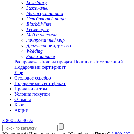
Love Story
Зазеркалье
Магия султанита
Серебряная Птица
Black&White
Геометрия
Мой талисман
Зачарованный мир
Драгоценное кружево
Wedding
Знаки зодиака
Распродажа
Лидеры продаж
Новинки
Лист желаний
Подарочный сертификат
Еще
Столовое серебро
Подарочный сертификат
Продажи оптом
Условия покупки
Отзывы
Блог
Акции
8 800 222 36 72
Ювелирный Интернет-магазин "Серебряная Птица"
8 800 222