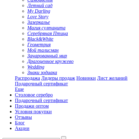
Летний сад
My Darling
Love Story
Зазеркалье
Магия султанита
Серебряная Птица
Black&White
Геометрия
Мой талисман
Зачарованный мир
Драгоценное кружево
Wedding
Знаки зодиака
Распродажа
Лидеры продаж
Новинки
Лист желаний
Подарочный сертификат
Еще
Столовое серебро
Подарочный сертификат
Продажи оптом
Условия покупки
Отзывы
Блог
Акции