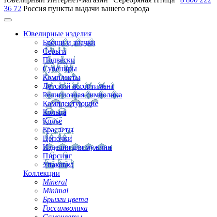
36 72
Россия
пункты выдачи вашего города
Ювелирные изделия
Броши и значки
Серьги
Подвески
Сувениры
Комплекты
Детский ассортимент
Религиозная символика
Комплектующие
Кольца
Колье
Браслеты
Цепочки
Изделия для мужчин
Пирсинг
Упаковка
Коллекции
Mineral
Minimal
Брызги цвета
Госсимволика
Самоцветы