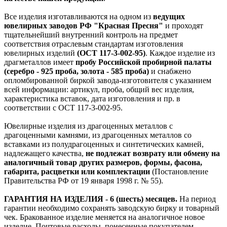
Все изделия изготавливаются на одном из
ведущих
ювелирных заводов РФ "Красная Пресня"
и проходят
тщательнейший внутренний контроль на предмет
соответствия отраслевым стандартам изготовления
ювелирных изделий
(ОСТ 117-3-002-95)
. Каждое изделие из
драгметаллов имеет
пробу Российской пробирной палаты
(серебро - 925 проба, золота - 585 проба)
и снабжено
опломбированной биркой завода-изготовителя с указанием
всей информации: артикул, проба, общий вес изделия,
характеристика вставок, дата изготовления и пр. в
соответствии с ОСТ 117-3-002-95.
Ювелирные изделия из драгоценных металлов с
драгоценными камнями, из драгоценных металлов со
вставками из полудрагоценных и синтетических камней,
надлежащего качества,
не подлежат возврату или обмену на
аналогичный товар других размеров, формы, фасона,
габарита, расцветки или комплектации
(Постановление
Правительства РФ от 19 января 1998 г. № 55).
ГАРАНТИЯ НА ИЗДЕЛИЯ - 6 (шесть) месяцев.
На период
гарантии необходимо сохранять заводскую бирку и товарный
чек. Бракованное изделие меняется на аналогичное новое
изделие. Почтовые расходы, понесенные покупателем,