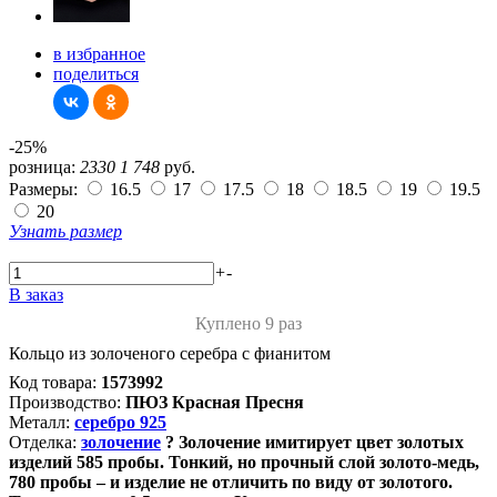
в избранное
поделиться
-25%
розница:
2330
1 748
руб.
Размеры:
16.5
17
17.5
18
18.5
19
19.5
20
Узнать размер
+
-
В заказ
Куплено 9 раз
Кольцо из золоченого серебра с фианитом
Код товара:
1573992
Производство:
ПЮЗ Красная Пресня
Металл:
серебро 925
Отделка:
золочение
?
Золочение имитирует цвет золотых
изделий 585 пробы. Тонкий, но прочный слой золото-медь,
780 пробы – и изделие не отличить по виду от золотого.