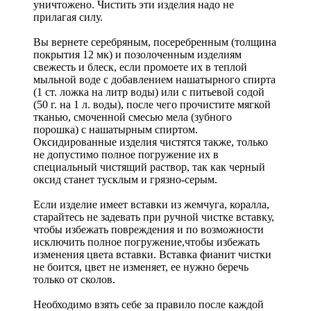
уничтожено. Чистить эти изделия надо не
прилагая силу.
Вы вернете серебряным, посеребренным (толщина
покрытия 12 мк) и позолоченным изделиям
свежесть и блеск, если промоете их в теплой
мыльной воде с добавлением нашатырного спирта
(1 ст. ложка на литр воды) или с питьевой содой
(50 г. на 1 л. воды), после чего прочистите мягкой
тканью, смоченной смесью мела (зубного
порошка) с нашатырным спиртом.
Оксидированные изделия чистятся также, только
не допустимо полное погружение их в
специальный чистящий раствор, так как черный
оксид станет тусклым и грязно-серым.
Если изделие имеет вставки из жемчуга, коралла,
старайтесь не задевать при ручной чистке вставку,
чтобы избежать повреждения и по возможности
исключить полное погружение,чтобы избежать
изменения цвета вставки. Вставка фианит чистки
не боится, цвет не изменяет, ее нужно беречь
только от сколов.
Необходимо взять себе за правило после каждой