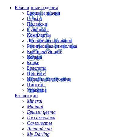
Ювелирные изделия
Броши и значки
Серьги
Подвески
Сувениры
Комплекты
Детский ассортимент
Религиозная символика
Комплектующие
Кольца
Колье
Браслеты
Цепочки
Изделия для мужчин
Пирсинг
Упаковка
Коллекции
Mineral
Minimal
Брызги цвета
Госсимволика
Самоцветы
Летний сад
My Darling