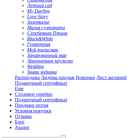
Летний сад
My Darling
Love Story
Зазеркалье
Магия султанита
Серебряная Птица
Black&White
Геометрия
Мой талисман
Зачарованный мир
Драгоценное кружево
Wedding
Знаки зодиака
Распродажа
Лидеры продаж
Новинки
Лист желаний
Подарочный сертификат
Еще
Столовое серебро
Подарочный сертификат
Продажи оптом
Условия покупки
Отзывы
Блог
Акции