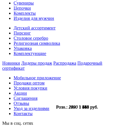
Сувениры
Цепочки
Комплекты
Изделия для мужчин
Детский ассортимент
Пирсинг
Столовое серебро
Религиозная символика
Упаковка
Комплектующие
Новинки
Лидеры продаж
Распродажа
Подарочный
сертификат
Мобильное приложение
Продажи оптом
Условия покупки
Акции
Соглашения
Отзывы
Розн.:
Розн.:
Розн.:
Розн.:
Розн.:
2180
2330
1920
2090
2090
1 635
1 748
1 440
1 568
1 568
руб.
руб.
руб.
руб.
руб.
Уход за изделиями
Контакты
Мы в соц. сетях