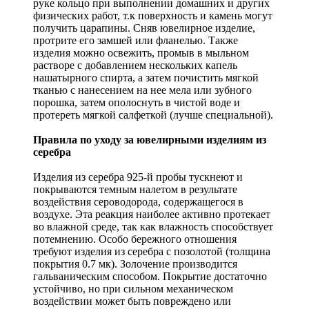
руке кольцо при выполнении домашних и других
физических работ, т.к поверхность и камень могут
получить царапины. Сняв ювелирное изделие,
протрите его замшей или фланелью. Также
изделия можно освежить, промыв в мыльном
растворе с добавлением нескольких капель
нашатырного спирта, а затем почистить мягкой
тканью с нанесением на нее мела или зубного
порошка, затем ополоснуть в чистой воде и
протереть мягкой салфеткой (лучше специальной).
Правила по уходу за ювелирными изделиям из
серебра
Изделия из серебра 925-й пробы тускнеют и
покрываются темным налетом в результате
воздействия сероводорода, содержащегося в
воздухе. Эта реакция наиболее активно протекает
во влажной среде, так как влажность способствует
потемнению. Особо бережного отношения
требуют изделия из серебра с позолотой (толщина
покрытия 0.7 мк). Золочение производится
гальваническим способом. Покрытие достаточно
устойчиво, но при сильном механическом
воздействии может быть повреждено или