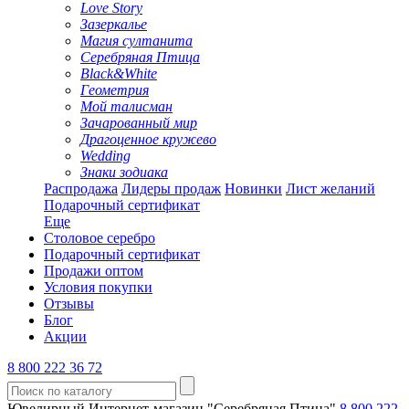
Love Story
Зазеркалье
Магия султанита
Серебряная Птица
Black&White
Геометрия
Мой талисман
Зачарованный мир
Драгоценное кружево
Wedding
Знаки зодиака
Распродажа
Лидеры продаж
Новинки
Лист желаний
Подарочный сертификат
Еще
Столовое серебро
Подарочный сертификат
Продажи оптом
Условия покупки
Отзывы
Блог
Акции
8 800 222 36 72
Ювелирный Интернет-магазин "Серебряная Птица"
8 800 222