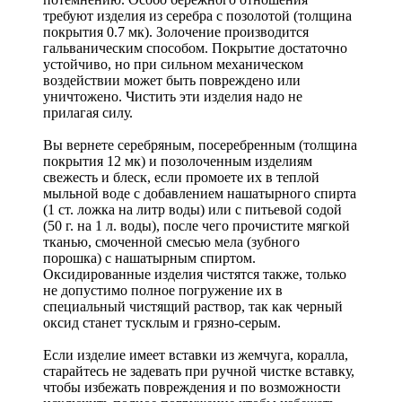
требуют изделия из серебра с позолотой (толщина
покрытия 0.7 мк). Золочение производится
гальваническим способом. Покрытие достаточно
устойчиво, но при сильном механическом
воздействии может быть повреждено или
уничтожено. Чистить эти изделия надо не
прилагая силу.
Вы вернете серебряным, посеребренным (толщина
покрытия 12 мк) и позолоченным изделиям
свежесть и блеск, если промоете их в теплой
мыльной воде с добавлением нашатырного спирта
(1 ст. ложка на литр воды) или с питьевой содой
(50 г. на 1 л. воды), после чего прочистите мягкой
тканью, смоченной смесью мела (зубного
порошка) с нашатырным спиртом.
Оксидированные изделия чистятся также, только
не допустимо полное погружение их в
специальный чистящий раствор, так как черный
оксид станет тусклым и грязно-серым.
Если изделие имеет вставки из жемчуга, коралла,
старайтесь не задевать при ручной чистке вставку,
чтобы избежать повреждения и по возможности