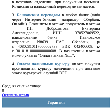
в почтовом отделении при получении посылки.
Комиссия за наложенный перевод не взимается.
3.
Банковским переводом
в любом банке (либо
через Интернет-банкинг, например, Сбербанк
Онлайн). Реквизиты платежа: получатель платежа
- ИП Доброхотова Екатерина
Александровна, ИНН 370527069522,
наименование банка - Ивановское
отделение N8639 ПАО Сбербанк, р/
с 40802810117000002738, БИК 042406608, к/
с 30101810000000000608. В назначении платежа
можно указать "Оплата заказа №....".
4.
Оплата наличными курьеру
: оплата покупки
производится курьеру наличными при доставке
заказа курьерской службой DPD.
Средняя оценка товара
0
Оставить отзыв
Гарантия