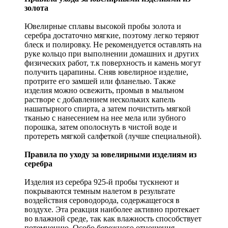
золота
Ювелирные сплавы высокой пробы золота и
серебра достаточно мягкие, поэтому легко теряют
блеск и полировку. Не рекомендуется оставлять на
руке кольцо при выполнении домашних и других
физических работ, т.к поверхность и камень могут
получить царапины. Сняв ювелирное изделие,
протрите его замшей или фланелью. Также
изделия можно освежить, промыв в мыльном
растворе с добавлением нескольких капель
нашатырного спирта, а затем почистить мягкой
тканью с нанесением на нее мела или зубного
порошка, затем ополоснуть в чистой воде и
протереть мягкой салфеткой (лучше специальной).
Правила по уходу за ювелирными изделиям из
серебра
Изделия из серебра 925-й пробы тускнеют и
покрываются темным налетом в результате
воздействия сероводорода, содержащегося в
воздухе. Эта реакция наиболее активно протекает
во влажной среде, так как влажность способствует
потемнению. Особо бережного отношения