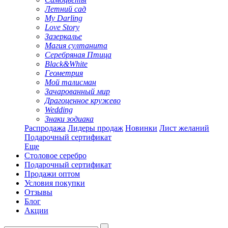
Летний сад
My Darling
Love Story
Зазеркалье
Магия султанита
Серебряная Птица
Black&White
Геометрия
Мой талисман
Зачарованный мир
Драгоценное кружево
Wedding
Знаки зодиака
Распродажа
Лидеры продаж
Новинки
Лист желаний
Подарочный сертификат
Еще
Столовое серебро
Подарочный сертификат
Продажи оптом
Условия покупки
Отзывы
Блог
Акции