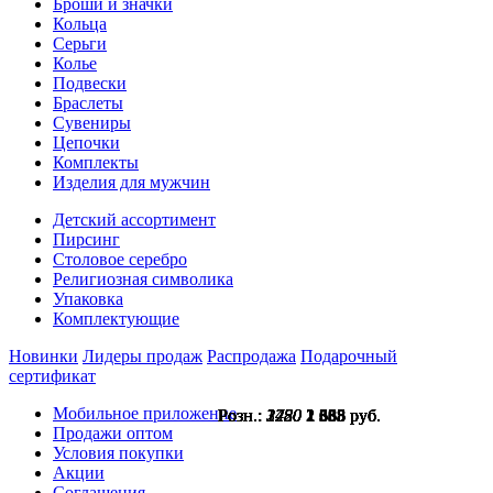
Броши и значки
Кольца
Серьги
Колье
Подвески
Браслеты
Сувениры
Цепочки
Комплекты
Изделия для мужчин
Детский ассортимент
Пирсинг
Столовое серебро
Религиозная символика
Упаковка
Комплектующие
Новинки
Лидеры продаж
Распродажа
Подарочный
сертификат
Мобильное приложение
Розн.:
Розн.:
Розн.:
Розн.:
Розн.:
Розн.:
Розн.:
Розн.:
3420
3420
1780
1780
1780
2250
2250
2250
2 565
2 565
1 335
1 335
1 335
1 688
1 688
1 688
руб.
руб.
руб.
руб.
руб.
руб.
руб.
руб.
Продажи оптом
Условия покупки
Акции
Соглашения