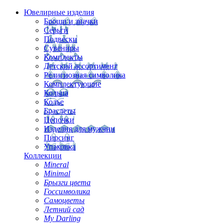
Ювелирные изделия
Броши и значки
Серьги
Подвески
Сувениры
Комплекты
Детский ассортимент
Религиозная символика
Комплектующие
Кольца
Колье
Браслеты
Цепочки
Изделия для мужчин
Пирсинг
Упаковка
Коллекции
Mineral
Minimal
Брызги цвета
Госсимволика
Самоцветы
Летний сад
My Darling