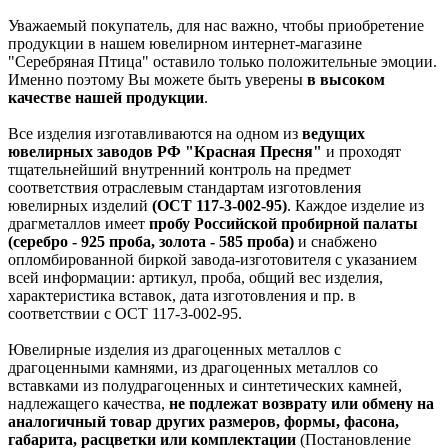
Уважаемый покупатель, для нас важно, чтобы приобретение
продукции в нашем ювелирном интернет-магазине
"Серебряная Птица" оставило только положительные эмоции.
Именно поэтому Вы можете быть уверены
в высоком
качестве нашей продукции
.
Все изделия изготавливаются на одном из
ведущих
ювелирных заводов РФ "Красная Пресня"
и проходят
тщательнейший внутренний контроль на предмет
соответствия отраслевым стандартам изготовления
ювелирных изделий
(ОСТ 117-3-002-95)
. Каждое изделие из
драгметаллов имеет
пробу Российской пробирной палаты
(серебро - 925 проба, золота - 585 проба)
и снабжено
опломбированной биркой завода-изготовителя с указанием
всей информации: артикул, проба, общий вес изделия,
характеристика вставок, дата изготовления и пр. в
соответствии с ОСТ 117-3-002-95.
Ювелирные изделия из драгоценных металлов с
драгоценными камнями, из драгоценных металлов со
вставками из полудрагоценных и синтетических камней,
надлежащего качества,
не подлежат возврату или обмену на
аналогичный товар других размеров, формы, фасона,
габарита, расцветки или комплектации
(Постановление