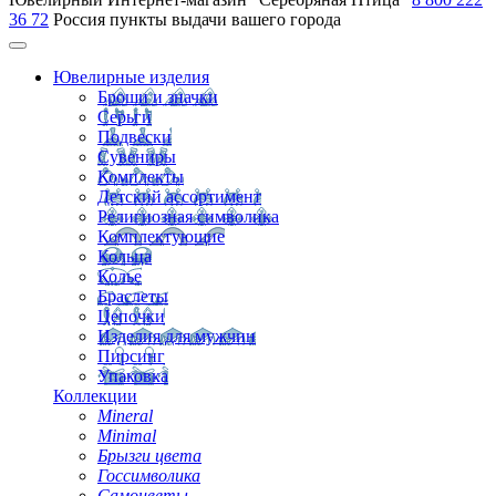
36 72
Россия
пункты выдачи вашего города
Ювелирные изделия
Броши и значки
Серьги
Подвески
Сувениры
Комплекты
Детский ассортимент
Религиозная символика
Комплектующие
Кольца
Колье
Браслеты
Цепочки
Изделия для мужчин
Пирсинг
Упаковка
Коллекции
Mineral
Minimal
Брызги цвета
Госсимволика
Самоцветы