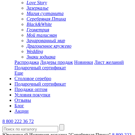
Love Story
Зазеркалье
Магия султанита
Серебряная Птица
Black&White
Геометрия
Мой талисман
Зачарованный мир
Драгоценное кружево
Wedding
Знаки зодиака
Распродажа
Лидеры продаж
Новинки
Лист желаний
Подарочный сертификат
Еще
Столовое серебро
Подарочный сертификат
Продажи оптом
Условия покупки
Отзывы
Блог
Акции
8 800 222 36 72
Ювелирный Интернет-магазин "Серебряная Птица"
8 800 222