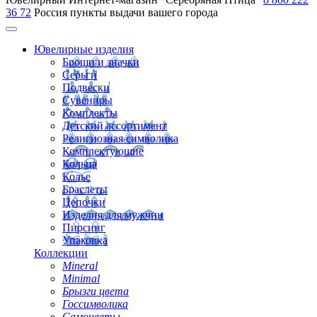
36 72
Россия
пункты выдачи вашего города
Ювелирные изделия
Броши и значки
Серьги
Подвески
Сувениры
Комплекты
Детский ассортимент
Религиозная символика
Комплектующие
Кольца
Колье
Браслеты
Цепочки
Изделия для мужчин
Пирсинг
Упаковка
Коллекции
Mineral
Minimal
Брызги цвета
Госсимволика
Самоцветы