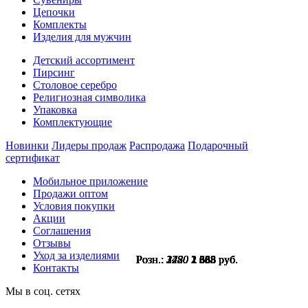
Цепочки
Комплекты
Изделия для мужчин
Детский ассортимент
Пирсинг
Столовое серебро
Религиозная символика
Упаковка
Комплектующие
Новинки
Лидеры продаж
Распродажа
Подарочный
сертификат
Мобильное приложение
Продажи оптом
Условия покупки
Акции
Соглашения
Отзывы
Уход за изделиями
Розн.:
Розн.:
Розн.:
Розн.:
Розн.:
Розн.:
Розн.:
Розн.:
3420
3420
3420
1780
1780
2250
2250
2250
2 565
2 565
2 565
1 335
1 335
1 688
1 688
1 688
руб.
руб.
руб.
руб.
руб.
руб.
руб.
руб.
Контакты
Мы в соц. сетях