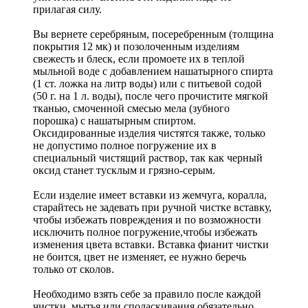
прилагая силу.
Вы вернете серебряным, посеребренным (толщина
покрытия 12 мк) и позолоченным изделиям
свежесть и блеск, если промоете их в теплой
мыльной воде с добавлением нашатырного спирта
(1 ст. ложка на литр воды) или с питьевой содой
(50 г. на 1 л. воды), после чего прочистите мягкой
тканью, смоченной смесью мела (зубного
порошка) с нашатырным спиртом.
Оксидированные изделия чистятся также, только
не допустимо полное погружение их в
специальный чистящий раствор, так как черный
оксид станет тусклым и грязно-серым.
Если изделие имеет вставки из жемчуга, коралла,
старайтесь не задевать при ручной чистке вставку,
чтобы избежать повреждения и по возможности
исключить полное погружение,чтобы избежать
изменения цвета вставки. Вставка фианит чистки
не боится, цвет не изменяет, ее нужно беречь
только от сколов.
Необходимо взять себе за правило после каждой
чистки, мытья или споласкивания обязательно