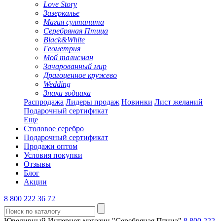
Love Story
Зазеркалье
Магия султанита
Серебряная Птица
Black&White
Геометрия
Мой талисман
Зачарованный мир
Драгоценное кружево
Wedding
Знаки зодиака
Распродажа
Лидеры продаж
Новинки
Лист желаний
Подарочный сертификат
Еще
Столовое серебро
Подарочный сертификат
Продажи оптом
Условия покупки
Отзывы
Блог
Акции
8 800 222 36 72
Ювелирный Интернет-магазин "Серебряная Птица"
8 800 222