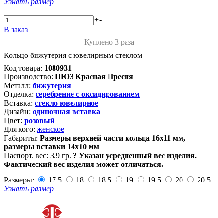
Узнать размер
+
-
В заказ
Куплено 3 раза
Кольцо бижутерия с ювелирным стеклом
Код товара:
1080931
Производство:
ПЮЗ Красная Пресня
Металл:
бижутерия
Отделка:
серебрение с оксидированием
Вставка:
стекло ювелирное
Дизайн:
одиночная вставка
Цвет:
розовый
Для кого:
женское
Габариты:
Размеры верхней части кольца 16х11 мм,
размеры вставки 14х10 мм
Паспорт. вес:
3.9 гр.
?
Указан усредненный вес изделия.
Фактический вес изделия может отличаться.
Размеры:
17.5
18
18.5
19
19.5
20
20.5
Узнать размер