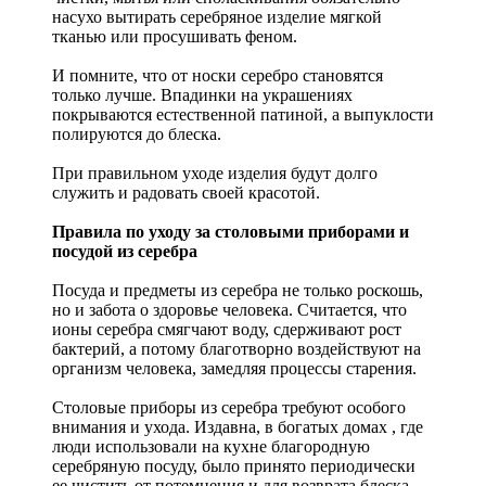
насухо вытирать серебряное изделие мягкой
тканью или просушивать феном.
И помните, что от носки серебро становятся
только лучше. Впадинки на украшениях
покрываются естественной патиной, а выпуклости
полируются до блеска.
При правильном уходе изделия будут долго
служить и радовать своей красотой.
Правила по уходу за столовыми приборами и
посудой из серебра
Посуда и предметы из серебра не только роскошь,
но и забота о здоровье человека. Считается, что
ионы серебра смягчают воду, сдерживают рост
бактерий, а потому благотворно воздействуют на
организм человека, замедляя процессы старения.
Столовые приборы из серебра требуют особого
внимания и ухода. Издавна, в богатых домах , где
люди использовали на кухне благородную
серебряную посуду, было принято периодически
ее чистить от потемнения и для возврата блеска.