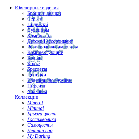
Ювелирные изделия
Броши и значки
Серьги
Подвески
Сувениры
Комплекты
Детский ассортимент
Религиозная символика
Комплектующие
Кольца
Колье
Браслеты
Цепочки
Изделия для мужчин
Пирсинг
Упаковка
Коллекции
Mineral
Minimal
Брызги цвета
Госсимволика
Самоцветы
Летний сад
My Darling