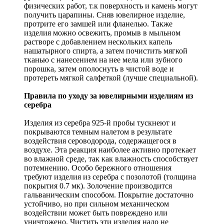
физических работ, т.к поверхность и камень могут
получить царапины. Сняв ювелирное изделие,
протрите его замшей или фланелью. Также
изделия можно освежить, промыв в мыльном
растворе с добавлением нескольких капель
нашатырного спирта, а затем почистить мягкой
тканью с нанесением на нее мела или зубного
порошка, затем ополоснуть в чистой воде и
протереть мягкой салфеткой (лучше специальной).
Правила по уходу за ювелирными изделиям из
серебра
Изделия из серебра 925-й пробы тускнеют и
покрываются темным налетом в результате
воздействия сероводорода, содержащегося в
воздухе. Эта реакция наиболее активно протекает
во влажной среде, так как влажность способствует
потемнению. Особо бережного отношения
требуют изделия из серебра с позолотой (толщина
покрытия 0.7 мк). Золочение производится
гальваническим способом. Покрытие достаточно
устойчиво, но при сильном механическом
воздействии может быть повреждено или
уничтожено. Чистить эти изделия надо не