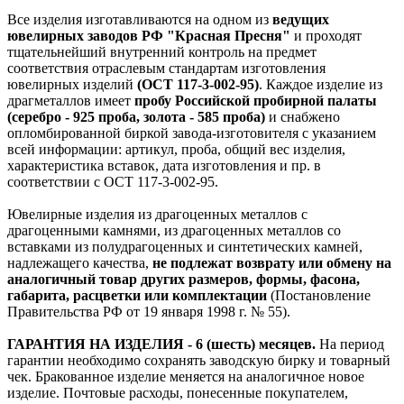
Все изделия изготавливаются на одном из
ведущих
ювелирных заводов РФ "Красная Пресня"
и проходят
тщательнейший внутренний контроль на предмет
соответствия отраслевым стандартам изготовления
ювелирных изделий
(ОСТ 117-3-002-95)
. Каждое изделие из
драгметаллов имеет
пробу Российской пробирной палаты
(серебро - 925 проба, золота - 585 проба)
и снабжено
опломбированной биркой завода-изготовителя с указанием
всей информации: артикул, проба, общий вес изделия,
характеристика вставок, дата изготовления и пр. в
соответствии с ОСТ 117-3-002-95.
Ювелирные изделия из драгоценных металлов с
драгоценными камнями, из драгоценных металлов со
вставками из полудрагоценных и синтетических камней,
надлежащего качества,
не подлежат возврату или обмену на
аналогичный товар других размеров, формы, фасона,
габарита, расцветки или комплектации
(Постановление
Правительства РФ от 19 января 1998 г. № 55).
ГАРАНТИЯ НА ИЗДЕЛИЯ - 6 (шесть) месяцев.
На период
гарантии необходимо сохранять заводскую бирку и товарный
чек. Бракованное изделие меняется на аналогичное новое
изделие. Почтовые расходы, понесенные покупателем,