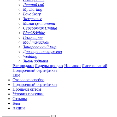
Летний сад
My Darling
Love Story
Зазеркалье
Магия султанита
Серебряная Птица
Black&White
Геометрия
Мой талисман
Зачарованный мир
Драгоценное кружево
Wedding
Знаки зодиака
Распродажа
Лидеры продаж
Новинки
Лист желаний
Подарочный сертификат
Еще
Столовое серебро
Подарочный сертификат
Продажи оптом
Условия покупки
Отзывы
Блог
Акции