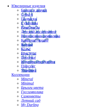
Ювелирные изделия
Броши и значки
Серьги
Подвески
Сувениры
Комплекты
Детский ассортимент
Религиозная символика
Комплектующие
Кольца
Колье
Браслеты
Цепочки
Изделия для мужчин
Пирсинг
Упаковка
Коллекции
Mineral
Minimal
Брызги цвета
Госсимволика
Самоцветы
Летний сад
My Darling