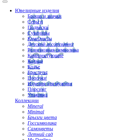
Ювелирные изделия
Броши и значки
Серьги
Подвески
Сувениры
Комплекты
Детский ассортимент
Религиозная символика
Комплектующие
Кольца
Колье
Браслеты
Цепочки
Изделия для мужчин
Пирсинг
Упаковка
Коллекции
Mineral
Minimal
Брызги цвета
Госсимволика
Самоцветы
Летний сад
My Darling