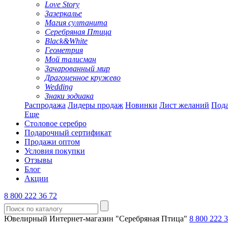
Love Story
Зазеркалье
Магия султанита
Серебряная Птица
Black&White
Геометрия
Мой талисман
Зачарованный мир
Драгоценное кружево
Wedding
Знаки зодиака
Распродажа
Лидеры продаж
Новинки
Лист желаний
Пода
Еще
Столовое серебро
Подарочный сертификат
Продажи оптом
Условия покупки
Отзывы
Блог
Акции
8 800 222 36 72
Ювелирный Интернет-магазин "Серебряная Птица"
8 800 222 