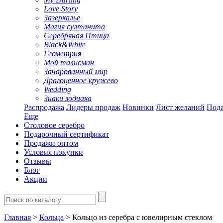
Love Story
Зазеркалье
Магия султанита
Серебряная Птица
Black&White
Геометрия
Мой талисман
Зачарованный мир
Драгоценное кружево
Wedding
Знаки зодиака
Распродажа
Лидеры продаж
Новинки
Лист желаний
Пода
Еще
Столовое серебро
Подарочный сертификат
Продажи оптом
Условия покупки
Отзывы
Блог
Акции
Главная
>
Кольца
> Кольцо из серебра с ювелирным стеклом