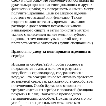
блеск и полировку. Не рекомендуется оставлять на
руке кольцо при выполнении домашних и других
физических работ, т.к поверхность и камень могут
получить царапины. Сняв ювелирное изделие,
протрите его замшей или фланелью. Также
изделия можно освежить, промыв в мыльном
растворе с добавлением нескольких капель
нашатырного спирта, а затем почистить мягкой
тканью с нанесением на нее мела или зубного
порошка, затем ополоснуть в чистой воде и
протереть мягкой салфеткой (лучше специальной).
Правила по уходу за ювелирными изделиям из
серебра
Изделия из серебра 925-й пробы тускнеют и
покрываются темным налетом в результате
воздействия сероводорода, содержащегося в
воздухе. Эта реакция наиболее активно протекает
во влажной среде, так как влажность способствует
потемнению. Особо бережного отношения
требуют изделия из серебра с позолотой (толщина
покрытия 0.7 мк). Золочение производится
гальваническим способом. Покрытие достаточно
устойчиво, но при сильном механическом