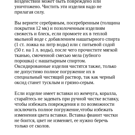
воздействии может быть повреждено или
уничтожено. Чистить эти изделия надо не
прилагая силу.
Вы вернете серебряным, посеребренным (толщина
покрытия 12 мк) и позолоченным изделиям
свежесть и блеск, если промоете их в теплой
мыльной воде с добавлением нашатырного спирта
(1 ст. ложка на литр воды) или с питьевой содой
(50 г. на 1 л. воды), после чего прочистите мягкой
тканью, смоченной смесью мела (зубного
порошка) с нашатырным спиртом.
Оксидированные изделия чистятся также, только
не допустимо полное погружение их в
специальный чистящий раствор, так как черный
оксид станет тусклым и грязно-серым.
Если изделие имеет вставки из жемчуга, коралла,
старайтесь не задевать при ручной чистке вставку,
чтобы избежать повреждения и по возможности
исключить полное погружение,чтобы избежать
изменения цвета вставки. Вставка фианит чистки
не боится, цвет не изменяет, ее нужно беречь
только от сколов.