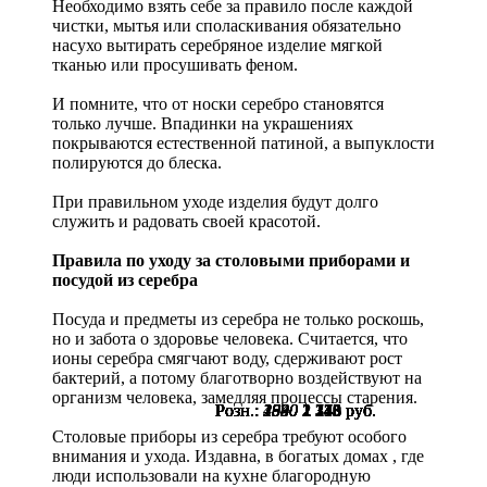
Необходимо взять себе за правило после каждой
чистки, мытья или споласкивания обязательно
насухо вытирать серебряное изделие мягкой
тканью или просушивать феном.
И помните, что от носки серебро становятся
только лучше. Впадинки на украшениях
покрываются естественной патиной, а выпуклости
полируются до блеска.
При правильном уходе изделия будут долго
служить и радовать своей красотой.
Правила по уходу за столовыми приборами и
посудой из серебра
Посуда и предметы из серебра не только роскошь,
но и забота о здоровье человека. Считается, что
ионы серебра смягчают воду, сдерживают рост
бактерий, а потому благотворно воздействуют на
организм человека, замедляя процессы старения.
Розн.:
Розн.:
Розн.:
Розн.:
Розн.:
Розн.:
Розн.:
Розн.:
Розн.:
Розн.:
Розн.:
2840
2840
2990
2990
3620
4500
1530
1530
1530
1830
1830
2 130
2 130
2 243
2 243
2 715
2 340
1 148
1 148
1 148
1 373
1 373
руб.
руб.
руб.
руб.
руб.
руб.
руб.
руб.
руб.
руб.
руб.
Столовые приборы из серебра требуют особого
внимания и ухода. Издавна, в богатых домах , где
люди использовали на кухне благородную