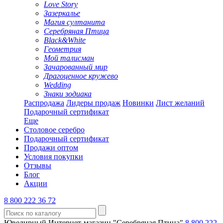
Love Story
Зазеркалье
Магия султанита
Серебряная Птица
Black&White
Геометрия
Мой талисман
Зачарованный мир
Драгоценное кружево
Wedding
Знаки зодиака
Распродажа
Лидеры продаж
Новинки
Лист желаний
Подарочный сертификат
Еще
Столовое серебро
Подарочный сертификат
Продажи оптом
Условия покупки
Отзывы
Блог
Акции
8 800 222 36 72
Ювелирный Интернет-магазин "Серебряная Птица"
8 800 222