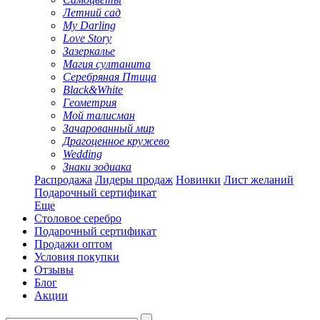
Летний сад
My Darling
Love Story
Зазеркалье
Магия султанита
Серебряная Птица
Black&White
Геометрия
Мой талисман
Зачарованный мир
Драгоценное кружево
Wedding
Знаки зодиака
Распродажа
Лидеры продаж
Новинки
Лист желаний
Подарочный сертификат
Еще
Столовое серебро
Подарочный сертификат
Продажи оптом
Условия покупки
Отзывы
Блог
Акции