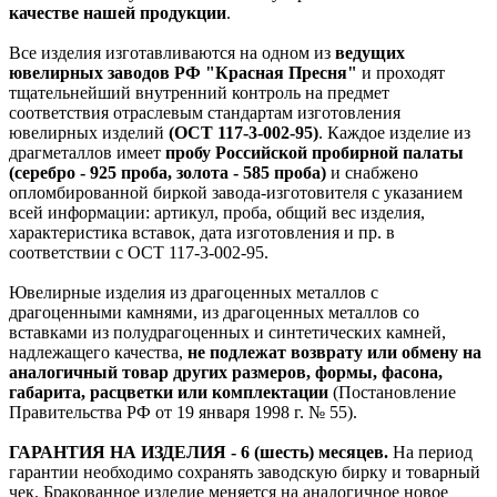
качестве нашей продукции
.
Все изделия изготавливаются на одном из
ведущих
ювелирных заводов РФ "Красная Пресня"
и проходят
тщательнейший внутренний контроль на предмет
соответствия отраслевым стандартам изготовления
ювелирных изделий
(ОСТ 117-3-002-95)
. Каждое изделие из
драгметаллов имеет
пробу Российской пробирной палаты
(серебро - 925 проба, золота - 585 проба)
и снабжено
опломбированной биркой завода-изготовителя с указанием
всей информации: артикул, проба, общий вес изделия,
характеристика вставок, дата изготовления и пр. в
соответствии с ОСТ 117-3-002-95.
Ювелирные изделия из драгоценных металлов с
драгоценными камнями, из драгоценных металлов со
вставками из полудрагоценных и синтетических камней,
надлежащего качества,
не подлежат возврату или обмену на
аналогичный товар других размеров, формы, фасона,
габарита, расцветки или комплектации
(Постановление
Правительства РФ от 19 января 1998 г. № 55).
ГАРАНТИЯ НА ИЗДЕЛИЯ - 6 (шесть) месяцев.
На период
гарантии необходимо сохранять заводскую бирку и товарный
чек. Бракованное изделие меняется на аналогичное новое