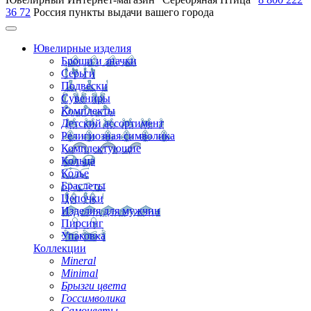
36 72
Россия
пункты выдачи вашего города
Ювелирные изделия
Броши и значки
Серьги
Подвески
Сувениры
Комплекты
Детский ассортимент
Религиозная символика
Комплектующие
Кольца
Колье
Браслеты
Цепочки
Изделия для мужчин
Пирсинг
Упаковка
Коллекции
Mineral
Minimal
Брызги цвета
Госсимволика
Самоцветы