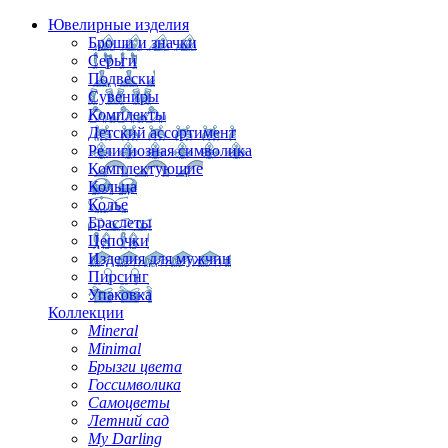
Ювелирные изделия
Броши и значки
Серьги
Подвески
Сувениры
Комплекты
Детский ассортимент
Религиозная символика
Комплектующие
Кольца
Колье
Браслеты
Цепочки
Изделия для мужчин
Пирсинг
Упаковка
Коллекции
Mineral
Minimal
Брызги цвета
Госсимволика
Самоцветы
Летний сад
My Darling