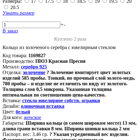
Размеры:
17
17.5
18
18.5
19
19.5
20
20.5
Узнать размер
+
-
В заказ
Куплено 2 раза
Кольцо из золоченого серебра с ювелирным стеклом
Код товара:
1169827
Производство:
ПЮЗ Красная Пресня
Металл:
серебро 925
Отделка:
золочение
?
Золочение имитирует цвет золотых
изделий 585 пробы. Тонкий, но прочный слой золото-медь,
780 пробы – и изделие не отличить по виду от золотого.
Толщина слоя 0,5 микрона. Указанная толщина
оптимальная по соотношению цена-качество.
Вставка:
стекло ювелирное собств. огранки
Дизайн:
одиночная вставка
Цвет:
белый
Для кого:
женское
Габариты:
Ширина кольца (в самом широком месте) 13 мм,
длина грани вставки 8 мм. Ширина шинки кольца 2 мм
Паспорт. вес:
3.46 гр.
?
Указан усредненный вес изделия.
Фактический вес изделия может отличаться.