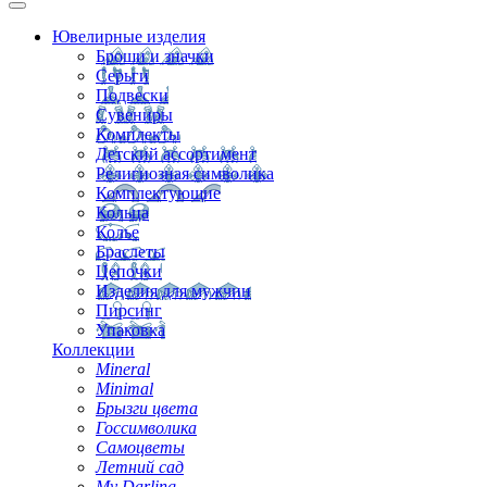
Ювелирные изделия
Броши и значки
Серьги
Подвески
Сувениры
Комплекты
Детский ассортимент
Религиозная символика
Комплектующие
Кольца
Колье
Браслеты
Цепочки
Изделия для мужчин
Пирсинг
Упаковка
Коллекции
Mineral
Minimal
Брызги цвета
Госсимволика
Самоцветы
Летний сад
My Darling