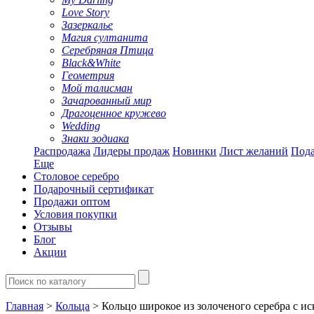
Love Story
Зазеркалье
Магия султанита
Серебряная Птица
Black&White
Геометрия
Мой талисман
Зачарованный мир
Драгоценное кружево
Wedding
Знаки зодиака
Распродажа
Лидеры продаж
Новинки
Лист желаний
Пода
Еще
Столовое серебро
Подарочный сертификат
Продажи оптом
Условия покупки
Отзывы
Блог
Акции
Главная
>
Кольца
> Кольцо широкое из золоченого серебра с ис