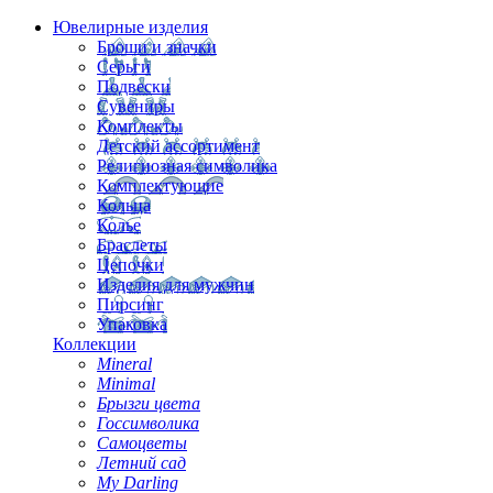
Ювелирные изделия
Броши и значки
Серьги
Подвески
Сувениры
Комплекты
Детский ассортимент
Религиозная символика
Комплектующие
Кольца
Колье
Браслеты
Цепочки
Изделия для мужчин
Пирсинг
Упаковка
Коллекции
Mineral
Minimal
Брызги цвета
Госсимволика
Самоцветы
Летний сад
My Darling