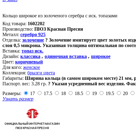
Кольцо широкое из золоченого серебра с иск. топазами
Код товара:
1602202
Производство:
ПЮЗ Красная Пресня
Металл:
серебро 925
Отделка:
золочение
?
Золочение имитирует цвет золотых изде
слоя 0,5 микрона. Указанная толщина оптимальная по соот
Вставка:
топаз иск.
Дизайн:
классика
,
одиночная вставка
,
широкое
Цвет:
коричневый
Для кого:
женское
Коллекция:
брызги цвета
Габариты:
Ширина кольца (в самом широком месте) 21 мм, 
Паспорт. вес:
3.28 гр.
?
Указан усредненный вес изделия. Фак
Размеры:
17
17.5
18
18.5
19
19.5
20
Узнать размер