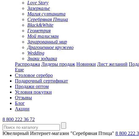
Love Story
Зазеркалье
Магия султанита
Серебряная Птица
Black&White
Геометрия
Мой талисман
Зачарованный мир
Драгоценное кружево
Wedding
Знаки зодиака
Распродажа
Лидеры продаж
Новинки
Лист желаний
Пода
Еще
Столовое серебро
Подарочный сертификат
Продажи оптом
Условия покупки
Отзывы
Блог
Акции
8 800 222 36 72
Ювелирный Интернет-магазин "Серебряная Птица"
8 800 222 