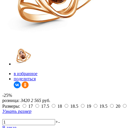
в избранное
поделиться
-25%
розница:
3420
2 565
руб.
Размеры:
17
17.5
18
18.5
19
19.5
20
Узнать размер
+
-
В заказ