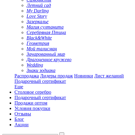
Летний сад
My Darling
Love Story
Зазеркалье
Магия султанита
Серебряная Птица
Black&White
Геометрия
Мой талисман
Зачарованный мир
Драгоценное кружево
Wedding
Знаки зодиака
Распродажа
Лидеры продаж
Новинки
Лист желаний
Подарочный сертификат
Еще
Столовое серебро
Подарочный сертификат
Продажи оптом
Условия покупки
Отзывы
Блог
Акции