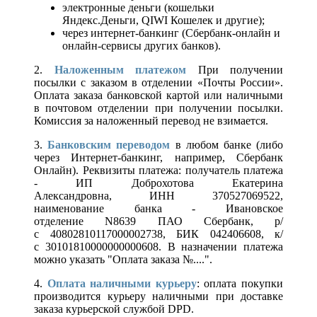
электронные деньги (кошельки
Яндекс.Деньги, QIWI Кошелек и другие);
через интернет-банкинг (Сбербанк-онлайн и
онлайн-сервисы других банков).
2.
Наложенным платежом
При получении
посылки с заказом в отделении «Почты России».
Оплата заказа банковской картой или наличными
в почтовом отделении при получении посылки.
Комиссия за наложенный перевод не взимается.
3.
Банковским переводом
в любом банке (либо
через Интернет-банкинг, например, Сбербанк
Онлайн). Реквизиты платежа: получатель платежа
- ИП Доброхотова Екатерина
Александровна, ИНН 370527069522,
наименование банка - Ивановское
отделение N8639 ПАО Сбербанк, р/
с 40802810117000002738, БИК 042406608, к/
с 30101810000000000608. В назначении платежа
можно указать "Оплата заказа №....".
4.
Оплата наличными курьеру
: оплата покупки
производится курьеру наличными при доставке
заказа курьерской службой DPD.