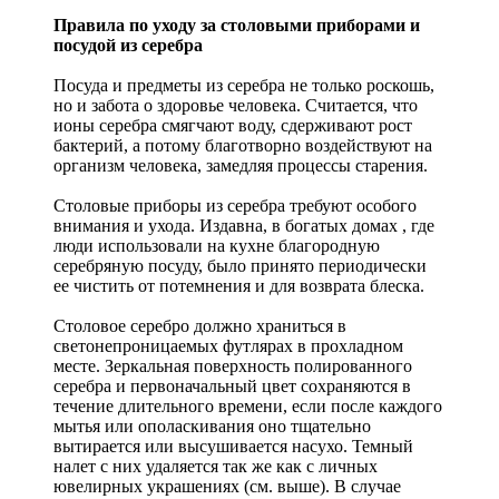
Правила по уходу за столовыми приборами и
посудой из серебра
Посуда и предметы из серебра не только роскошь,
но и забота о здоровье человека. Считается, что
ионы серебра смягчают воду, сдерживают рост
бактерий, а потому благотворно воздействуют на
организм человека, замедляя процессы старения.
Столовые приборы из серебра требуют особого
внимания и ухода. Издавна, в богатых домах , где
люди использовали на кухне благородную
серебряную посуду, было принято периодически
ее чистить от потемнения и для возврата блеска.
Столовое серебро должно храниться в
светонепроницаемых футлярах в прохладном
месте. Зеркальная поверхность полированного
серебра и первоначальный цвет сохраняются в
течение длительного времени, если после каждого
мытья или ополаскивания оно тщательно
вытирается или высушивается насухо. Темный
налет с них удаляется так же как с личных
ювелирных украшениях (см. выше). В случае