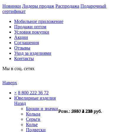
Новинки
Лидеры продаж
Распродажа
Подарочный
сертификат
Мобильное приложение
Продажи оптом
Условия покупки
Акции
Соглашения
Отзывы
Уход за изделиями
Контакты
Мы в соц. сетях
Наверх
×
8 800 222 36 72
Ювелирные изделия
Назад
Броши и значки
Розн.:
Розн.:
Розн.:
Розн.:
5640
5640
2950
2950
4 230
4 230
2 213
2 213
руб.
руб.
руб.
руб.
Кольца
Серьги
Колье
Подвески