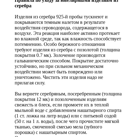
Правила по уходу за ювелирными изделиям из
серебра
Изделия из серебра 925-й пробы тускнеют и
покрываются темным налетом в результате
воздействия сероводорода, содержащегося в
воздухе. Эта реакция наиболее активно протекает
во влажной среде, так как влажность способствует
потемнению. Особо бережного отношения
требуют изделия из серебра с позолотой (толщина
покрытия 0.7 мк). Золочение производится
гальваническим способом. Покрытие достаточно
устойчиво, но при сильном механическом
воздействии может быть повреждено или
уничтожено. Чистить эти изделия надо не
прилагая силу.
Вы вернете серебряным, посеребренным (толщина
покрытия 12 мк) и позолоченным изделиям
свежесть и блеск, если промоете их в теплой
мыльной воде с добавлением нашатырного спирта
(1 ст. ложка на литр воды) или с питьевой содой
(50 г. на 1 л. воды), после чего прочистите мягкой
тканью, смоченной смесью мела (зубного
порошка) с нашатырным спиртом.