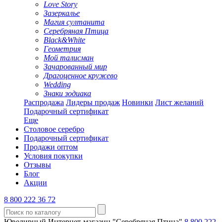
Love Story
Зазеркалье
Магия султанита
Серебряная Птица
Black&White
Геометрия
Мой талисман
Зачарованный мир
Драгоценное кружево
Wedding
Знаки зодиака
Распродажа
Лидеры продаж
Новинки
Лист желаний
Подарочный сертификат
Еще
Столовое серебро
Подарочный сертификат
Продажи оптом
Условия покупки
Отзывы
Блог
Акции
8 800 222 36 72
Ювелирный Интернет-магазин "Серебряная Птица"
8 800 222