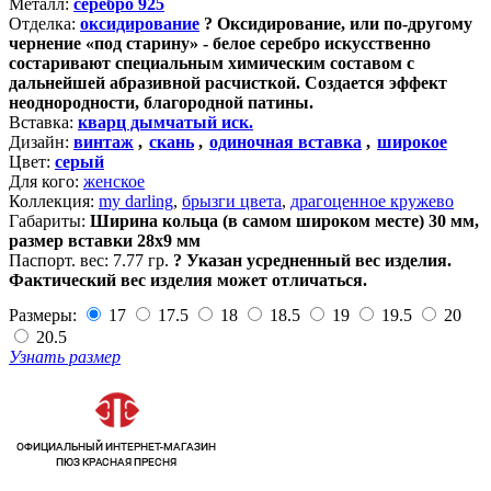
Металл:
серебро 925
Отделка:
оксидирование
?
Оксидирование, или по-другому
чернение «под старину» - белое серебро искусственно
состаривают специальным химическим составом с
дальнейшей абразивной расчисткой. Создается эффект
неоднородности, благородной патины.
Вставка:
кварц дымчатый иск.
Дизайн:
винтаж
,
скань
,
одиночная вставка
,
широкое
Цвет:
серый
Для кого:
женское
Коллекция:
my darling
,
брызги цвета
,
драгоценное кружево
Габариты:
Ширина кольца (в самом широком месте) 30 мм,
размер вставки 28х9 мм
Паспорт. вес:
7.77 гр.
?
Указан усредненный вес изделия.
Фактический вес изделия может отличаться.
Размеры:
17
17.5
18
18.5
19
19.5
20
20.5
Узнать размер