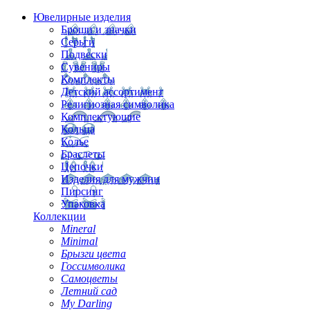
Ювелирные изделия
Броши и значки
Серьги
Подвески
Сувениры
Комплекты
Детский ассортимент
Религиозная символика
Комплектующие
Кольца
Колье
Браслеты
Цепочки
Изделия для мужчин
Пирсинг
Упаковка
Коллекции
Mineral
Minimal
Брызги цвета
Госсимволика
Самоцветы
Летний сад
My Darling