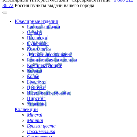
36 72
Россия
пункты выдачи вашего города
Ювелирные изделия
Броши и значки
Серьги
Подвески
Сувениры
Комплекты
Детский ассортимент
Религиозная символика
Комплектующие
Кольца
Колье
Браслеты
Цепочки
Изделия для мужчин
Пирсинг
Упаковка
Коллекции
Mineral
Minimal
Брызги цвета
Госсимволика
Самоцветы