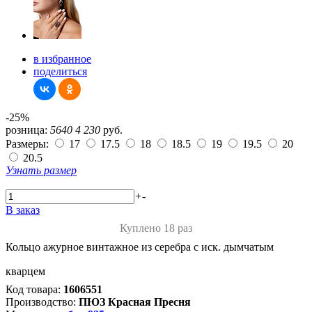
в избранное
поделиться
-25%
розница:
5640
4 230
руб.
Размеры:
17
17.5
18
18.5
19
19.5
20
20.5
Узнать размер
+
-
В заказ
Куплено 18 раз
Кольцо ажурное винтажное из серебра с иск. дымчатым
кварцем
Код товара:
1606551
Производство:
ПЮЗ Красная Пресня