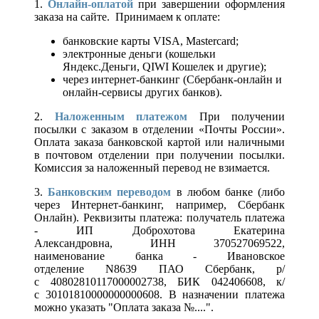
1.
Онлайн-оплатой
при завершении оформления
заказа на сайте. Принимаем к оплате:
банковские карты VISA, Mastercard;
электронные деньги (кошельки
Яндекс.Деньги, QIWI Кошелек и другие);
через интернет-банкинг (Сбербанк-онлайн и
онлайн-сервисы других банков).
2.
Наложенным платежом
При получении
посылки с заказом в отделении «Почты России».
Оплата заказа банковской картой или наличными
в почтовом отделении при получении посылки.
Комиссия за наложенный перевод не взимается.
3.
Банковским переводом
в любом банке (либо
через Интернет-банкинг, например, Сбербанк
Онлайн). Реквизиты платежа: получатель платежа
- ИП Доброхотова Екатерина
Александровна, ИНН 370527069522,
наименование банка - Ивановское
отделение N8639 ПАО Сбербанк, р/
с 40802810117000002738, БИК 042406608, к/
с 30101810000000000608. В назначении платежа
можно указать "Оплата заказа №....".