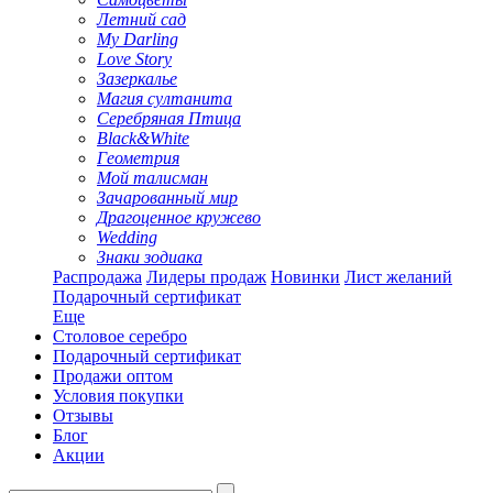
Летний сад
My Darling
Love Story
Зазеркалье
Магия султанита
Серебряная Птица
Black&White
Геометрия
Мой талисман
Зачарованный мир
Драгоценное кружево
Wedding
Знаки зодиака
Распродажа
Лидеры продаж
Новинки
Лист желаний
Подарочный сертификат
Еще
Столовое серебро
Подарочный сертификат
Продажи оптом
Условия покупки
Отзывы
Блог
Акции