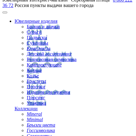
36 72
Россия
пункты выдачи вашего города
Ювелирные изделия
Броши и значки
Серьги
Подвески
Сувениры
Комплекты
Детский ассортимент
Религиозная символика
Комплектующие
Кольца
Колье
Браслеты
Цепочки
Изделия для мужчин
Пирсинг
Упаковка
Коллекции
Mineral
Minimal
Брызги цвета
Госсимволика
Самоцветы