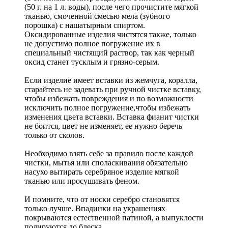
(50 г. на 1 л. воды), после чего прочистите мягкой
тканью, смоченной смесью мела (зубного
порошка) с нашатырным спиртом.
Оксидированные изделия чистятся также, только
не допустимо полное погружение их в
специальный чистящий раствор, так как черный
оксид станет тусклым и грязно-серым.
Если изделие имеет вставки из жемчуга, коралла,
старайтесь не задевать при ручной чистке вставку,
чтобы избежать повреждения и по возможности
исключить полное погружение,чтобы избежать
изменения цвета вставки. Вставка фианит чистки
не боится, цвет не изменяет, ее нужно беречь
только от сколов.
Необходимо взять себе за правило после каждой
чистки, мытья или споласкивания обязательно
насухо вытирать серебряное изделие мягкой
тканью или просушивать феном.
И помните, что от носки серебро становятся
только лучше. Впадинки на украшениях
покрываются естественной патиной, а выпуклости
полируются до блеска.