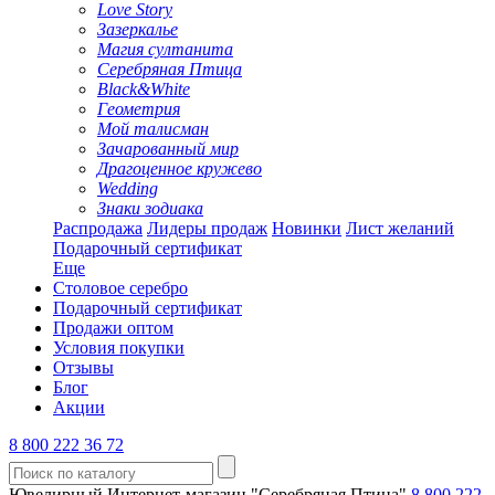
Love Story
Зазеркалье
Магия султанита
Серебряная Птица
Black&White
Геометрия
Мой талисман
Зачарованный мир
Драгоценное кружево
Wedding
Знаки зодиака
Распродажа
Лидеры продаж
Новинки
Лист желаний
Подарочный сертификат
Еще
Столовое серебро
Подарочный сертификат
Продажи оптом
Условия покупки
Отзывы
Блог
Акции
8 800 222 36 72
Ювелирный Интернет-магазин "Серебряная Птица"
8 800 222