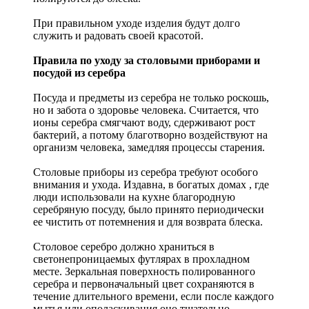
При правильном уходе изделия будут долго
служить и радовать своей красотой.
Правила по уходу за столовыми приборами и
посудой из серебра
Посуда и предметы из серебра не только роскошь,
но и забота о здоровье человека. Считается, что
ионы серебра смягчают воду, сдерживают рост
бактерий, а потому благотворно воздействуют на
организм человека, замедляя процессы старения.
Столовые приборы из серебра требуют особого
внимания и ухода. Издавна, в богатых домах , где
люди использовали на кухне благородную
серебряную посуду, было принято периодически
ее чистить от потемнения и для возврата блеска.
Столовое серебро должно храниться в
светонепроницаемых футлярах в прохладном
месте. Зеркальная поверхность полированного
серебра и первоначальный цвет сохраняются в
течение длительного времени, если после каждого
мытья или ополаскивания оно тщательно