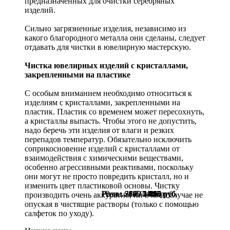
предназначенных для очистки серебряных
изделий.
Сильно загрязненные изделия, независимо из
какого благородного металла они сделаны, следует
отдавать для чистки в ювелирную мастерскую.
Чистка ювелирных изделий с кристаллами,
закрепленными на пластике
С особым вниманием необходимо относиться к
изделиям с кристаллами, закрепленными на
пластик. Пластик со временем может пересохнуть,
а кристаллы выпасть. Чтобы этого не допустить,
надо беречь эти изделия от влаги и резких
перепадов температур. Обязательно исключить
соприкосновение изделий с кристаллами от
взаимодействия с химическими веществами,
особенно агрессивными реактивами, поскольку
они могут не просто повредить кристалл, но и
изменить цвет пластиковой основы. Чистку
Розн.:
Розн.:
Розн.:
Розн.:
Розн.:
Розн.:
Розн.:
3140
5200
5200
2520
2860
2670
1150
2 355
1 716
1 716
1 890
2 145
2 003
426
руб.
руб.
руб.
руб.
руб.
руб.
руб.
производить очень аккуратно, ни в коем случае не
опуская в чистящие растворы (только с помощью
салфеток по уходу).