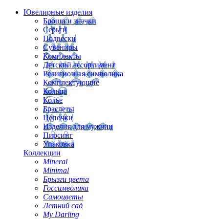
Ювелирные изделия
Броши и значки
Серьги
Подвески
Сувениры
Комплекты
Детский ассортимент
Религиозная символика
Комплектующие
Кольца
Колье
Браслеты
Цепочки
Изделия для мужчин
Пирсинг
Упаковка
Коллекции
Mineral
Minimal
Брызги цвета
Госсимволика
Самоцветы
Летний сад
My Darling