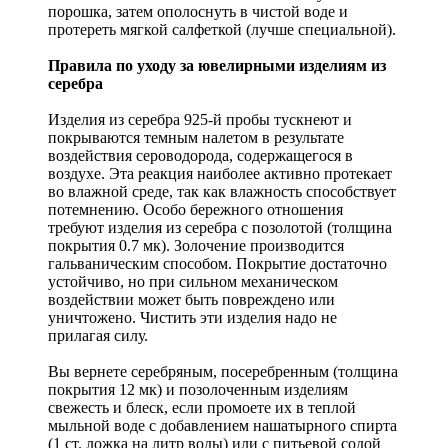
порошка, затем ополоснуть в чистой воде и
протереть мягкой салфеткой (лучше специальной).
Правила по уходу за ювелирными изделиям из
серебра
Изделия из серебра 925-й пробы тускнеют и
покрываются темным налетом в результате
воздействия сероводорода, содержащегося в
воздухе. Эта реакция наиболее активно протекает
во влажной среде, так как влажность способствует
потемнению. Особо бережного отношения
требуют изделия из серебра с позолотой (толщина
покрытия 0.7 мк). Золочение производится
гальваническим способом. Покрытие достаточно
устойчиво, но при сильном механическом
воздействии может быть повреждено или
уничтожено. Чистить эти изделия надо не
прилагая силу.
Вы вернете серебряным, посеребренным (толщина
покрытия 12 мк) и позолоченным изделиям
свежесть и блеск, если промоете их в теплой
мыльной воде с добавлением нашатырного спирта
(1 ст. ложка на литр воды) или с питьевой содой