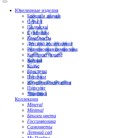
Ювелирные изделия
Броши и значки
Серьги
Подвески
Сувениры
Комплекты
Детский ассортимент
Религиозная символика
Комплектующие
Кольца
Колье
Браслеты
Цепочки
Изделия для мужчин
Пирсинг
Упаковка
Коллекции
Mineral
Minimal
Брызги цвета
Госсимволика
Самоцветы
Летний сад
My Darling