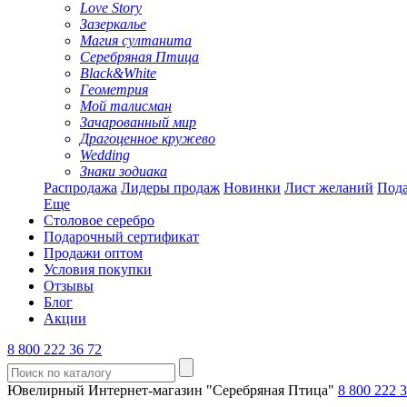
Love Story
Зазеркалье
Магия султанита
Серебряная Птица
Black&White
Геометрия
Мой талисман
Зачарованный мир
Драгоценное кружево
Wedding
Знаки зодиака
Распродажа
Лидеры продаж
Новинки
Лист желаний
Пода
Еще
Столовое серебро
Подарочный сертификат
Продажи оптом
Условия покупки
Отзывы
Блог
Акции
8 800 222 36 72
Ювелирный Интернет-магазин "Серебряная Птица"
8 800 222 