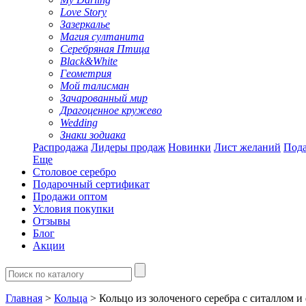
Love Story
Зазеркалье
Магия султанита
Серебряная Птица
Black&White
Геометрия
Мой талисман
Зачарованный мир
Драгоценное кружево
Wedding
Знаки зодиака
Распродажа
Лидеры продаж
Новинки
Лист желаний
Пода
Еще
Столовое серебро
Подарочный сертификат
Продажи оптом
Условия покупки
Отзывы
Блог
Акции
Главная
>
Кольца
> Кольцо из золоченого серебра с ситаллом 