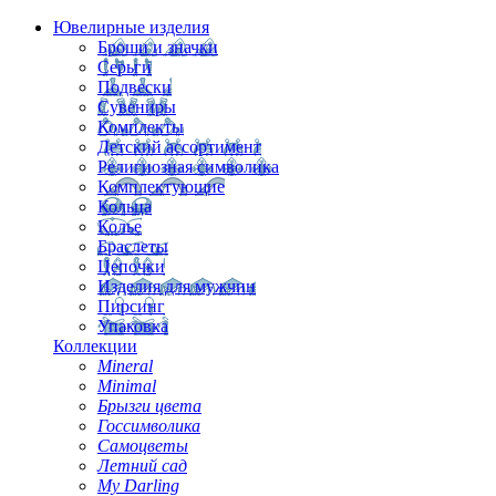
Ювелирные изделия
Броши и значки
Серьги
Подвески
Сувениры
Комплекты
Детский ассортимент
Религиозная символика
Комплектующие
Кольца
Колье
Браслеты
Цепочки
Изделия для мужчин
Пирсинг
Упаковка
Коллекции
Mineral
Minimal
Брызги цвета
Госсимволика
Самоцветы
Летний сад
My Darling