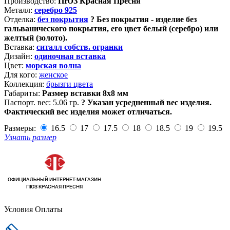
Производство:
ПЮЗ Красная Пресня
Металл:
серебро 925
Отделка:
без покрытия
?
Без покрытия - изделие без
гальванического покрытия, его цвет белый (серебро) или
желтый (золото).
Вставка:
ситалл собств. огранки
Дизайн:
одиночная вставка
Цвет:
морская волна
Для кого:
женское
Коллекция:
брызги цвета
Габариты:
Размер вставки 8х8 мм
Паспорт. вес:
5.06 гр.
?
Указан усредненный вес изделия.
Фактический вес изделия может отличаться.
Размеры:
16.5
17
17.5
18
18.5
19
19.5
Узнать размер
Условия Оплаты