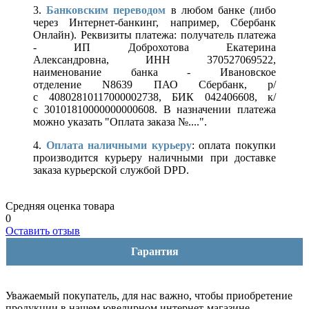
3.
Банковским переводом
в любом банке (либо
через Интернет-банкинг, например, Сбербанк
Онлайн). Реквизиты платежа: получатель платежа
- ИП Доброхотова Екатерина
Александровна, ИНН 370527069522,
наименование банка - Ивановское
отделение N8639 ПАО Сбербанк, р/
с 40802810117000002738, БИК 042406608, к/
с 30101810000000000608. В назначении платежа
можно указать "Оплата заказа №....".
4.
Оплата наличными курьеру
: оплата покупки
производится курьеру наличными при доставке
заказа курьерской службой DPD.
Средняя оценка товара
0
Оставить отзыв
Гарантия
Уважаемый покупатель, для нас важно, чтобы приобретение
продукции в нашем ювелирном интернет-магазине