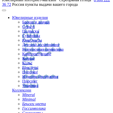
36 72
Россия
пункты выдачи вашего города
Ювелирные изделия
Броши и значки
Серьги
Подвески
Сувениры
Комплекты
Детский ассортимент
Религиозная символика
Комплектующие
Кольца
Колье
Браслеты
Цепочки
Изделия для мужчин
Пирсинг
Упаковка
Коллекции
Mineral
Minimal
Брызги цвета
Госсимволика
Самоцветы