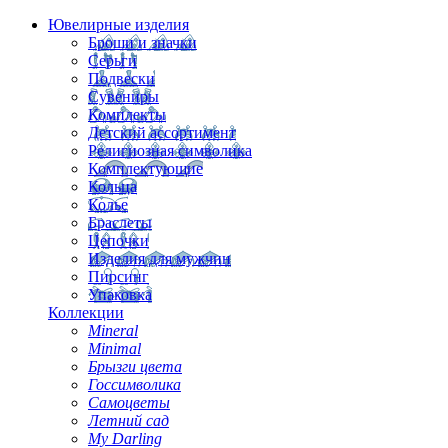
Ювелирные изделия
Броши и значки
Серьги
Подвески
Сувениры
Комплекты
Детский ассортимент
Религиозная символика
Комплектующие
Кольца
Колье
Браслеты
Цепочки
Изделия для мужчин
Пирсинг
Упаковка
Коллекции
Mineral
Minimal
Брызги цвета
Госсимволика
Самоцветы
Летний сад
My Darling