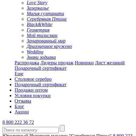
Love Story
Зазеркалье
Магия султанита
Серебряная Птица
Black&White
Геометрия
Мой талисман
Зачарованный мир
Драгоценное кружево
Wedding
Знаки зодиака
Распродажа
Лидеры продаж
Новинки
Лист желаний
Подарочный сертификат
Еще
Столовое серебро
Подарочный сертификат
Продажи оптом
Условия покупки
Отзывы
Блог
Акции
8 800 222 36 72
Ювелирный Интернет-магазин "Серебряная Птица"
8 800 222