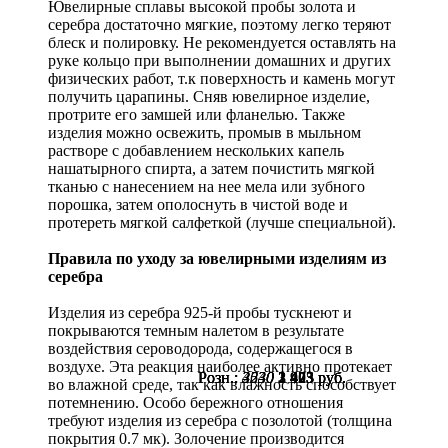
Ювелирные сплавы высокой пробы золота и
серебра достаточно мягкие, поэтому легко теряют
блеск и полировку. Не рекомендуется оставлять на
руке кольцо при выполнении домашних и других
физических работ, т.к поверхность и камень могут
получить царапины. Сняв ювелирное изделие,
протрите его замшей или фланелью. Также
изделия можно освежить, промыв в мыльном
растворе с добавлением нескольких капель
нашатырного спирта, а затем почистить мягкой
тканью с нанесением на нее мела или зубного
порошка, затем ополоснуть в чистой воде и
протереть мягкой салфеткой (лучше специальной).
Правила по уходу за ювелирными изделиям из
серебра
Изделия из серебра 925-й пробы тускнеют и
покрываются темным налетом в результате
воздействия сероводорода, содержащегося в
воздухе. Эта реакция наиболее активно протекает
Розн.:
Розн.:
Розн.:
Розн.:
4540
2630
3230
3230
3 405
1 973
2 423
2 423
руб.
руб.
руб.
руб.
во влажной среде, так как влажность способствует
потемнению. Особо бережного отношения
требуют изделия из серебра с позолотой (толщина
покрытия 0.7 мк). Золочение производится