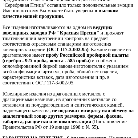
"Серебряная Птица" оставило только положительные эмоции.
Именно поэтому Вы можете быть уверены
в высоком
качестве нашей продукции
.
Все изделия изготавливаются на одном из
ведущих
ювелирных заводов РФ "Красная Пресня"
и проходят
тщательнейший внутренний контроль на предмет
соответствия отраслевым стандартам изготовления
ювелирных изделий
(ОСТ 117-3-002-95)
. Каждое изделие из
драгметаллов имеет
пробу Российской пробирной палаты
(серебро - 925 проба, золота - 585 проба)
и снабжено
опломбированной биркой завода-изготовителя с указанием
всей информации: артикул, проба, общий вес изделия,
характеристика вставок, дата изготовления и пр. в
соответствии с ОСТ 117-3-002-95.
Ювелирные изделия из драгоценных металлов с
драгоценными камнями, из драгоценных металлов со
вставками из полудрагоценных и синтетических камней,
надлежащего качества,
не подлежат возврату или обмену на
аналогичный товар других размеров, формы, фасона,
габарита, расцветки или комплектации
(Постановление
Правительства РФ от 19 января 1998 г. № 55).