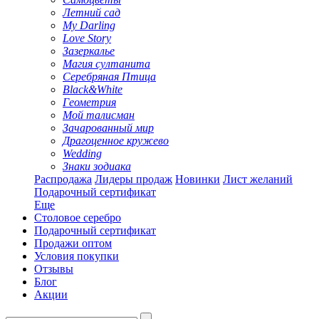
Летний сад
My Darling
Love Story
Зазеркалье
Магия султанита
Серебряная Птица
Black&White
Геометрия
Мой талисман
Зачарованный мир
Драгоценное кружево
Wedding
Знаки зодиака
Распродажа
Лидеры продаж
Новинки
Лист желаний
Подарочный сертификат
Еще
Столовое серебро
Подарочный сертификат
Продажи оптом
Условия покупки
Отзывы
Блог
Акции