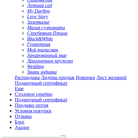
Летний сад
My Darling
Love Story
Зазеркалье
Магия султанита
Серебряная Птица
Black&White
Геометрия
Мой талисман
Зачарованный мир
Драгоценное кружево
Wedding
Знаки зодиака
Распродажа
Лидеры продаж
Новинки
Лист желаний
Подарочный сертификат
Еще
Столовое серебро
Подарочный сертификат
Продажи оптом
Условия покупки
Отзывы
Блог
Акции