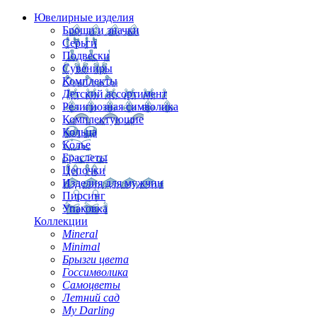
Ювелирные изделия
Броши и значки
Серьги
Подвески
Сувениры
Комплекты
Детский ассортимент
Религиозная символика
Комплектующие
Кольца
Колье
Браслеты
Цепочки
Изделия для мужчин
Пирсинг
Упаковка
Коллекции
Mineral
Minimal
Брызги цвета
Госсимволика
Самоцветы
Летний сад
My Darling