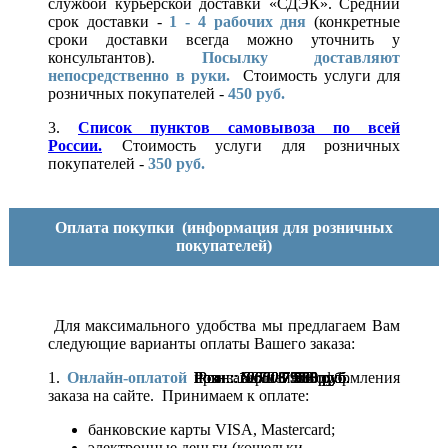
службой курьерской доставки «СДЭК». Средний
срок доставки -
1 - 4 рабочих дня
(конкретные
сроки доставки всегда можно уточнить у
консультантов).
Посылку доставляют
непосредственно в руки.
Стоимость услуги для
розничных покупателей -
450 руб.
3.
Список пунктов самовывоза по всей
России.
Стоимость услуги для розничных
покупателей -
350 руб.
Оплата покупки
(информация для розничных
покупателей)
Для максимального удобства мы предлагаем Вам
следующие варианты оплаты Вашего заказа:
1.
Онлайн-оплатой
при завершении оформления
Розн.:
Розн.:
Розн.:
Розн.:
Розн.:
Розн.:
Розн.:
10000
10000
10650
10650
10650
8670
5270
6 503
3 953
7 500
7 500
7 988
7 988
7 988
руб.
руб.
руб.
руб.
руб.
руб.
руб.
заказа на сайте. Принимаем к оплате:
банковские карты VISA, Mastercard;
электронные деньги (кошельки