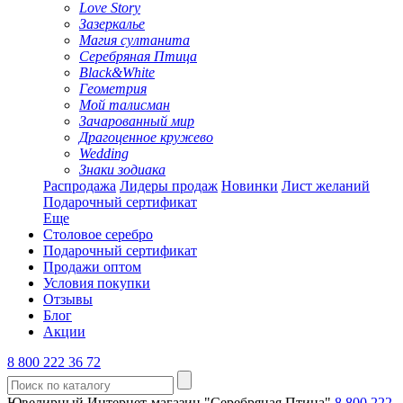
Love Story
Зазеркалье
Магия султанита
Серебряная Птица
Black&White
Геометрия
Мой талисман
Зачарованный мир
Драгоценное кружево
Wedding
Знаки зодиака
Распродажа
Лидеры продаж
Новинки
Лист желаний
Подарочный сертификат
Еще
Столовое серебро
Подарочный сертификат
Продажи оптом
Условия покупки
Отзывы
Блог
Акции
8 800 222 36 72
Ювелирный Интернет-магазин "Серебряная Птица"
8 800 222