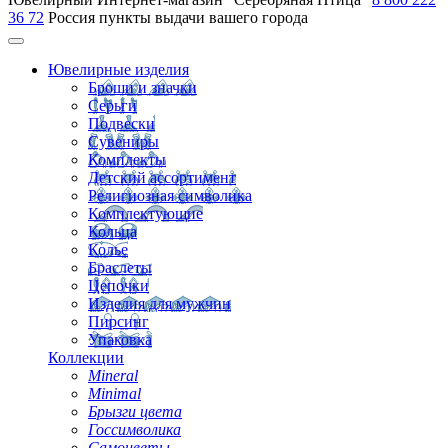
36 72
Россия
пункты выдачи вашего города
Ювелирные изделия
Броши и значки
Серьги
Подвески
Сувениры
Комплекты
Детский ассортимент
Религиозная символика
Комплектующие
Кольца
Колье
Браслеты
Цепочки
Изделия для мужчин
Пирсинг
Упаковка
Коллекции
Mineral
Minimal
Брызги цвета
Госсимволика
Самоцветы