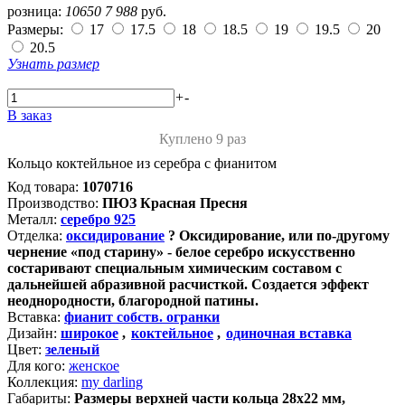
розница:
10650
7 988
руб.
Размеры:
17
17.5
18
18.5
19
19.5
20
20.5
Узнать размер
+
-
В заказ
Куплено 9 раз
Кольцо коктейльное из серебра с фианитом
Код товара:
1070716
Производство:
ПЮЗ Красная Пресня
Металл:
серебро 925
Отделка:
оксидирование
?
Оксидирование, или по-другому
чернение «под старину» - белое серебро искусственно
состаривают специальным химическим составом с
дальнейшей абразивной расчисткой. Создается эффект
неоднородности, благородной патины.
Вставка:
фианит собств. огранки
Дизайн:
широкое
,
коктейльное
,
одиночная вставка
Цвет:
зеленый
Для кого:
женское
Коллекция:
my darling
Габариты:
Размеры верхней части кольца 28х22 мм,