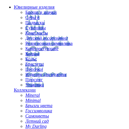
Ювелирные изделия
Броши и значки
Серьги
Подвески
Сувениры
Комплекты
Детский ассортимент
Религиозная символика
Комплектующие
Кольца
Колье
Браслеты
Цепочки
Изделия для мужчин
Пирсинг
Упаковка
Коллекции
Mineral
Minimal
Брызги цвета
Госсимволика
Самоцветы
Летний сад
My Darling