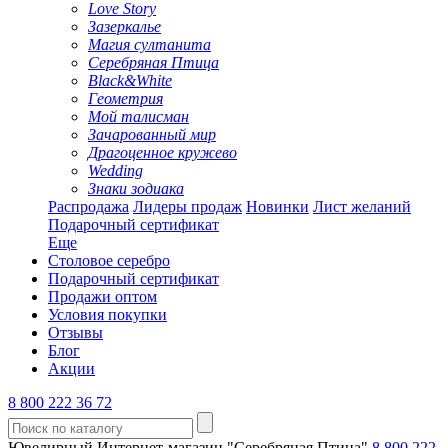
Love Story
Зазеркалье
Магия султанита
Серебряная Птица
Black&White
Геометрия
Мой талисман
Зачарованный мир
Драгоценное кружево
Wedding
Знаки зодиака
Распродажа
Лидеры продаж
Новинки
Лист желаний
Подарочный сертификат
Еще
Столовое серебро
Подарочный сертификат
Продажи оптом
Условия покупки
Отзывы
Блог
Акции
8 800 222 36 72
Ювелирный Интернет-магазин "Серебряная Птица"
8 800 222