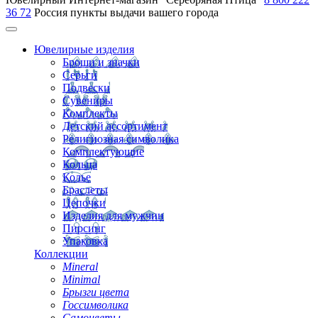
36 72
Россия
пункты выдачи вашего города
Ювелирные изделия
Броши и значки
Серьги
Подвески
Сувениры
Комплекты
Детский ассортимент
Религиозная символика
Комплектующие
Кольца
Колье
Браслеты
Цепочки
Изделия для мужчин
Пирсинг
Упаковка
Коллекции
Mineral
Minimal
Брызги цвета
Госсимволика
Самоцветы