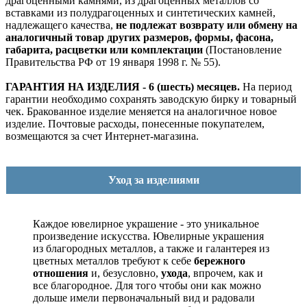
драгоценными камнями, из драгоценных металлов со
вставками из полудрагоценных и синтетических камней,
надлежащего качества,
не подлежат возврату или обмену на
аналогичный товар других размеров, формы, фасона,
габарита, расцветки или комплектации
(Постановление
Правительства РФ от 19 января 1998 г. № 55).
ГАРАНТИЯ НА ИЗДЕЛИЯ - 6 (шесть) месяцев.
На период
гарантии необходимо сохранять заводскую бирку и товарный
чек. Бракованное изделие меняется на аналогичное новое
изделие. Почтовые расходы, понесенные покупателем,
возмещаются за счет Интернет-магазина.
Уход за изделиями
Каждое ювелирное украшение - это уникальное
произведение искусства.
Ювелирные украшения
из благородных металлов, а также и галантерея из
цветных металлов требуют к себе
бережного
отношения
и, безусловно,
ухода
, впрочем, как и
все благородное. Для того чтобы они как можно
дольше имели первоначальный вид и радовали