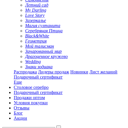
Летний сад
My Darling
Love Story
Зазеркалье
Магия султанита
Серебряная Птица
Black&White
Геометрия
Мой талисман
Зачарованный мир
Драгоценное кружево
Wedding
Знаки зодиака
Распродажа
Лидеры продаж
Новинки
Лист желаний
Подарочный сертификат
Еще
Столовое серебро
Подарочный сертификат
Продажи оптом
Условия покупки
Отзывы
Блог
Акции