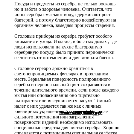
Посуда и предметы из серебра не только роскошь,
но и забота о здоровье человека. Считается, что
ионы серебра смягчают воду, сдерживают рост
бактерий, а потому благотворно воздействуют на
организм человека, замедляя процессы старения.
Столовые приборы из серебра требуют особого
внимания и ухода. Издавна, в богатых домах , где
люди использовали на кухне благородную
серебряную посуду, было принято периодически
ее чистить от потемнения и для возврата блеска.
Столовое серебро должно храниться в
светонепроницаемых футлярах в прохладном
месте. Зеркальная поверхность полированного
серебра и первоначальный цвет сохраняются в
течение длительного времени, если после каждого
мытья или ополаскивания оно тщательно
вытирается или высушивается насухо. Темный
налет с них удаляется так же как с личных
ювелирных украшениях (см. выше). В случае
Розн.:
Розн.:
Розн.:
Розн.:
Розн.:
Розн.:
Розн.:
Розн.:
Розн.:
Розн.:
Розн.:
Розн.:
Розн.:
Розн.:
2200
2280
2260
4890
4800
3170
1880
1000
1000
1000
1730
1150
1150
1150
1 650
1 710
1 695
3 668
3 600
2 378
1 410
863
863
863
750
750
750
865
руб.
руб.
руб.
руб.
руб.
руб.
руб.
руб.
руб.
руб.
руб.
руб.
руб.
руб.
сильного потемнения или загрязнения
поверхности изделий необходимо использовать
специальные средства для чистки серебра. Хорошо
справляется с потемнением специальная салфетка.