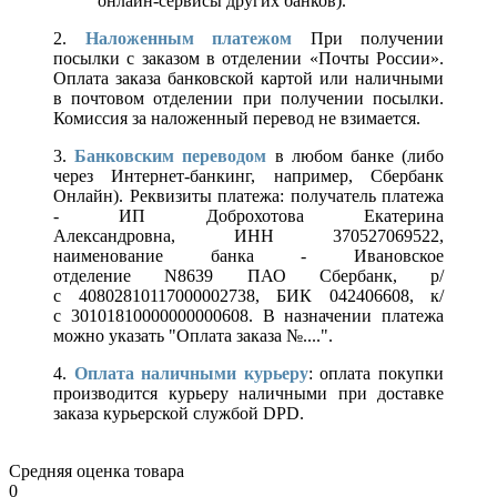
онлайн-сервисы других банков).
2.
Наложенным платежом
При получении
посылки с заказом в отделении «Почты России».
Оплата заказа банковской картой или наличными
в почтовом отделении при получении посылки.
Комиссия за наложенный перевод не взимается.
3.
Банковским переводом
в любом банке (либо
через Интернет-банкинг, например, Сбербанк
Онлайн). Реквизиты платежа: получатель платежа
- ИП Доброхотова Екатерина
Александровна, ИНН 370527069522,
наименование банка - Ивановское
отделение N8639 ПАО Сбербанк, р/
с 40802810117000002738, БИК 042406608, к/
с 30101810000000000608. В назначении платежа
можно указать "Оплата заказа №....".
4.
Оплата наличными курьеру
: оплата покупки
производится курьеру наличными при доставке
заказа курьерской службой DPD.
Средняя оценка товара
0