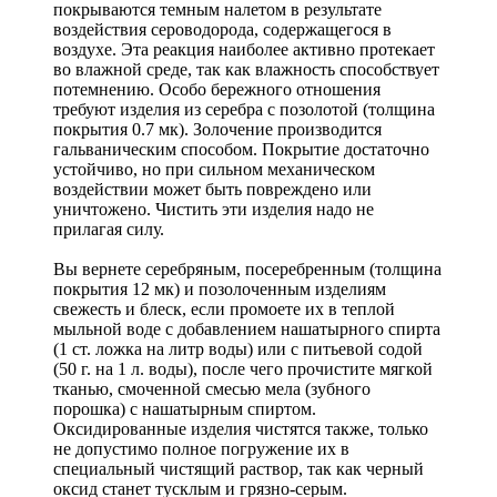
покрываются темным налетом в результате
воздействия сероводорода, содержащегося в
воздухе. Эта реакция наиболее активно протекает
во влажной среде, так как влажность способствует
потемнению. Особо бережного отношения
требуют изделия из серебра с позолотой (толщина
покрытия 0.7 мк). Золочение производится
гальваническим способом. Покрытие достаточно
устойчиво, но при сильном механическом
воздействии может быть повреждено или
уничтожено. Чистить эти изделия надо не
прилагая силу.
Вы вернете серебряным, посеребренным (толщина
покрытия 12 мк) и позолоченным изделиям
свежесть и блеск, если промоете их в теплой
мыльной воде с добавлением нашатырного спирта
(1 ст. ложка на литр воды) или с питьевой содой
(50 г. на 1 л. воды), после чего прочистите мягкой
тканью, смоченной смесью мела (зубного
порошка) с нашатырным спиртом.
Оксидированные изделия чистятся также, только
не допустимо полное погружение их в
специальный чистящий раствор, так как черный
оксид станет тусклым и грязно-серым.