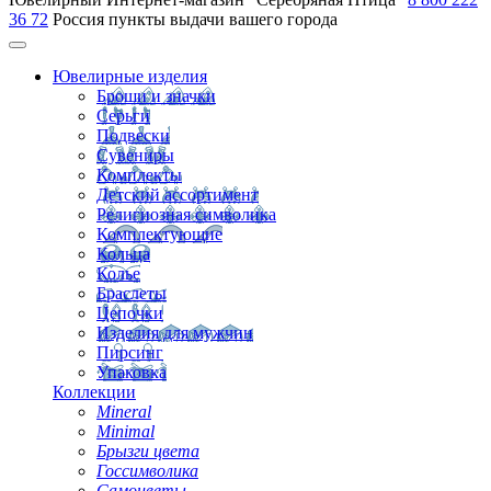
36 72
Россия
пункты выдачи вашего города
Ювелирные изделия
Броши и значки
Серьги
Подвески
Сувениры
Комплекты
Детский ассортимент
Религиозная символика
Комплектующие
Кольца
Колье
Браслеты
Цепочки
Изделия для мужчин
Пирсинг
Упаковка
Коллекции
Mineral
Minimal
Брызги цвета
Госсимволика
Самоцветы