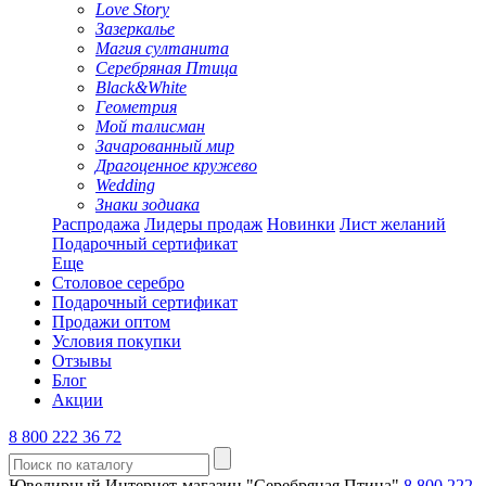
Love Story
Зазеркалье
Магия султанита
Серебряная Птица
Black&White
Геометрия
Мой талисман
Зачарованный мир
Драгоценное кружево
Wedding
Знаки зодиака
Распродажа
Лидеры продаж
Новинки
Лист желаний
Подарочный сертификат
Еще
Столовое серебро
Подарочный сертификат
Продажи оптом
Условия покупки
Отзывы
Блог
Акции
8 800 222 36 72
Ювелирный Интернет-магазин "Серебряная Птица"
8 800 222