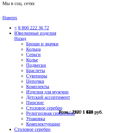
Мы в соц. сетях
Наверх
×
8 800 222 36 72
Ювелирные изделия
Назад
Броши и значки
Кольца
Серьги
Колье
Подвески
Браслеты
Сувениры
Цепочки
Комплекты
Изделия для мужчин
Детский ассортимент
Пирсинг
Столовое серебро
Розн.:
Розн.:
Розн.:
Розн.:
1920
2180
2370
2370
1 440
1 635
1 778
1 778
руб.
руб.
руб.
руб.
Религиозная символика
Упаковка
Комплектующие
Столовое серебро