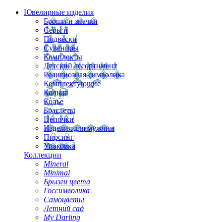
Ювелирные изделия
Броши и значки
Серьги
Подвески
Сувениры
Комплекты
Детский ассортимент
Религиозная символика
Комплектующие
Кольца
Колье
Браслеты
Цепочки
Изделия для мужчин
Пирсинг
Упаковка
Коллекции
Mineral
Minimal
Брызги цвета
Госсимволика
Самоцветы
Летний сад
My Darling