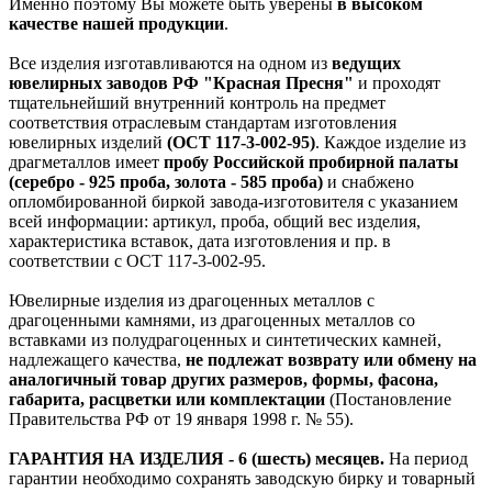
Именно поэтому Вы можете быть уверены
в высоком
качестве нашей продукции
.
Все изделия изготавливаются на одном из
ведущих
ювелирных заводов РФ "Красная Пресня"
и проходят
тщательнейший внутренний контроль на предмет
соответствия отраслевым стандартам изготовления
ювелирных изделий
(ОСТ 117-3-002-95)
. Каждое изделие из
драгметаллов имеет
пробу Российской пробирной палаты
(серебро - 925 проба, золота - 585 проба)
и снабжено
опломбированной биркой завода-изготовителя с указанием
всей информации: артикул, проба, общий вес изделия,
характеристика вставок, дата изготовления и пр. в
соответствии с ОСТ 117-3-002-95.
Ювелирные изделия из драгоценных металлов с
драгоценными камнями, из драгоценных металлов со
вставками из полудрагоценных и синтетических камней,
надлежащего качества,
не подлежат возврату или обмену на
аналогичный товар других размеров, формы, фасона,
габарита, расцветки или комплектации
(Постановление
Правительства РФ от 19 января 1998 г. № 55).
ГАРАНТИЯ НА ИЗДЕЛИЯ - 6 (шесть) месяцев.
На период
гарантии необходимо сохранять заводскую бирку и товарный