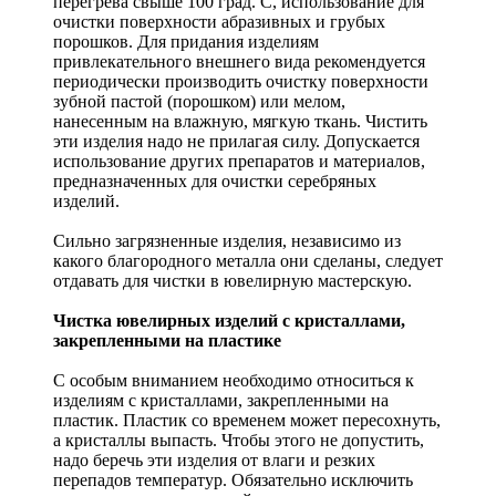
перегрева свыше 100 град. С, использование для
очистки поверхности абразивных и грубых
порошков. Для придания изделиям
привлекательного внешнего вида рекомендуется
периодически производить очистку поверхности
зубной пастой (порошком) или мелом,
нанесенным на влажную, мягкую ткань. Чистить
эти изделия надо не прилагая силу. Допускается
использование других препаратов и материалов,
предназначенных для очистки серебряных
изделий.
Сильно загрязненные изделия, независимо из
какого благородного металла они сделаны, следует
отдавать для чистки в ювелирную мастерскую.
Чистка ювелирных изделий с кристаллами,
закрепленными на пластике
С особым вниманием необходимо относиться к
изделиям с кристаллами, закрепленными на
пластик. Пластик со временем может пересохнуть,
а кристаллы выпасть. Чтобы этого не допустить,
надо беречь эти изделия от влаги и резких
перепадов температур. Обязательно исключить