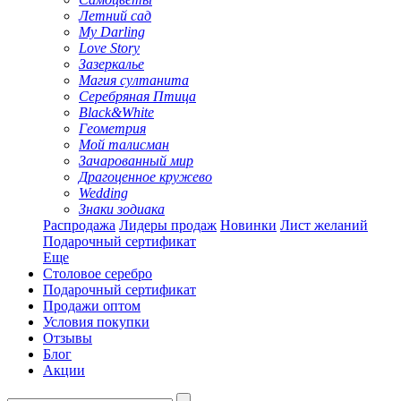
Летний сад
My Darling
Love Story
Зазеркалье
Магия султанита
Серебряная Птица
Black&White
Геометрия
Мой талисман
Зачарованный мир
Драгоценное кружево
Wedding
Знаки зодиака
Распродажа
Лидеры продаж
Новинки
Лист желаний
Подарочный сертификат
Еще
Столовое серебро
Подарочный сертификат
Продажи оптом
Условия покупки
Отзывы
Блог
Акции