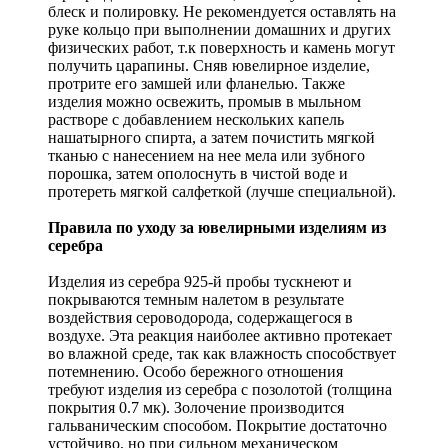
блеск и полировку. Не рекомендуется оставлять на
руке кольцо при выполнении домашних и других
физических работ, т.к поверхность и камень могут
получить царапины. Сняв ювелирное изделие,
протрите его замшей или фланелью. Также
изделия можно освежить, промыв в мыльном
растворе с добавлением нескольких капель
нашатырного спирта, а затем почистить мягкой
тканью с нанесением на нее мела или зубного
порошка, затем ополоснуть в чистой воде и
протереть мягкой салфеткой (лучше специальной).
Правила по уходу за ювелирными изделиям из
серебра
Изделия из серебра 925-й пробы тускнеют и
покрываются темным налетом в результате
воздействия сероводорода, содержащегося в
воздухе. Эта реакция наиболее активно протекает
во влажной среде, так как влажность способствует
потемнению. Особо бережного отношения
требуют изделия из серебра с позолотой (толщина
покрытия 0.7 мк). Золочение производится
гальваническим способом. Покрытие достаточно
устойчиво, но при сильном механическом