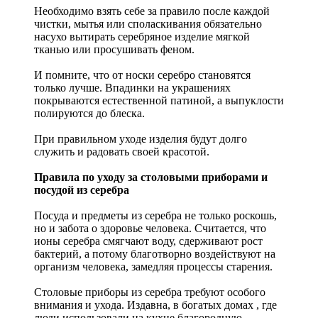
Необходимо взять себе за правило после каждой
чистки, мытья или споласкивания обязательно
насухо вытирать серебряное изделие мягкой
тканью или просушивать феном.
И помните, что от носки серебро становятся
только лучше. Впадинки на украшениях
покрываются естественной патиной, а выпуклости
полируются до блеска.
При правильном уходе изделия будут долго
служить и радовать своей красотой.
Правила по уходу за столовыми приборами и
посудой из серебра
Посуда и предметы из серебра не только роскошь,
но и забота о здоровье человека. Считается, что
ионы серебра смягчают воду, сдерживают рост
бактерий, а потому благотворно воздействуют на
организм человека, замедляя процессы старения.
Столовые приборы из серебра требуют особого
внимания и ухода. Издавна, в богатых домах , где
люди использовали на кухне благородную