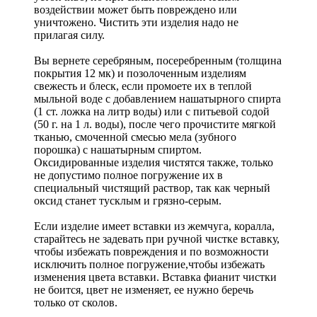
воздействии может быть повреждено или
уничтожено. Чистить эти изделия надо не
прилагая силу.
Вы вернете серебряным, посеребренным (толщина
покрытия 12 мк) и позолоченным изделиям
свежесть и блеск, если промоете их в теплой
мыльной воде с добавлением нашатырного спирта
(1 ст. ложка на литр воды) или с питьевой содой
(50 г. на 1 л. воды), после чего прочистите мягкой
тканью, смоченной смесью мела (зубного
порошка) с нашатырным спиртом.
Оксидированные изделия чистятся также, только
не допустимо полное погружение их в
специальный чистящий раствор, так как черный
оксид станет тусклым и грязно-серым.
Если изделие имеет вставки из жемчуга, коралла,
старайтесь не задевать при ручной чистке вставку,
чтобы избежать повреждения и по возможности
исключить полное погружение,чтобы избежать
изменения цвета вставки. Вставка фианит чистки
не боится, цвет не изменяет, ее нужно беречь
только от сколов.