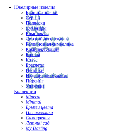
Ювелирные изделия
Броши и значки
Серьги
Подвески
Сувениры
Комплекты
Детский ассортимент
Религиозная символика
Комплектующие
Кольца
Колье
Браслеты
Цепочки
Изделия для мужчин
Пирсинг
Упаковка
Коллекции
Mineral
Minimal
Брызги цвета
Госсимволика
Самоцветы
Летний сад
My Darling