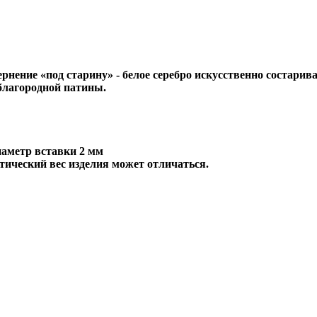
ернение «под старину» - белое серебро искусственно состар
 благородной патины.
иаметр вставки 2 мм
тический вес изделия может отличаться.