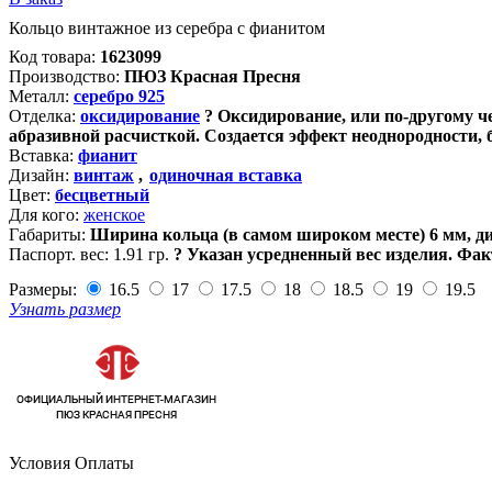
Кольцо винтажное из серебра с фианитом
Код товара:
1623099
Производство:
ПЮЗ Красная Пресня
Металл:
серебро 925
Отделка:
оксидирование
?
Оксидирование, или по-другому ч
абразивной расчисткой. Создается эффект неоднородности,
Вставка:
фианит
Дизайн:
винтаж
,
одиночная вставка
Цвет:
бесцветный
Для кого:
женское
Габариты:
Ширина кольца (в самом широком месте) 6 мм, д
Паспорт. вес:
1.91 гр.
?
Указан усредненный вес изделия. Фак
Размеры:
16.5
17
17.5
18
18.5
19
19.5
Узнать размер
Условия Оплаты