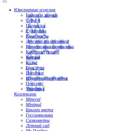
Ювелирные изделия
Броши и значки
Серьги
Подвески
Сувениры
Комплекты
Детский ассортимент
Религиозная символика
Комплектующие
Кольца
Колье
Браслеты
Цепочки
Изделия для мужчин
Пирсинг
Упаковка
Коллекции
Mineral
Minimal
Брызги цвета
Госсимволика
Самоцветы
Летний сад
My Darling