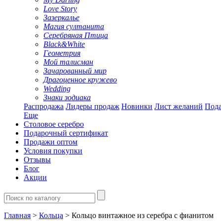
Love Story
Зазеркалье
Магия султанита
Серебряная Птица
Black&White
Геометрия
Мой талисман
Зачарованный мир
Драгоценное кружево
Wedding
Знаки зодиака
Распродажа
Лидеры продаж
Новинки
Лист желаний
Пода
Еще
Столовое серебро
Подарочный сертификат
Продажи оптом
Условия покупки
Отзывы
Блог
Акции
Главная
>
Кольца
> Кольцо винтажное из серебра с фианитом