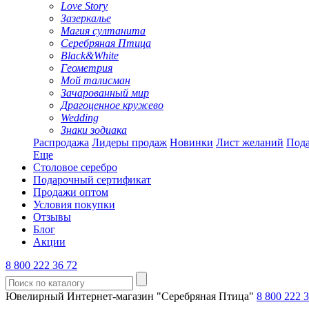
Love Story
Зазеркалье
Магия султанита
Серебряная Птица
Black&White
Геометрия
Мой талисман
Зачарованный мир
Драгоценное кружево
Wedding
Знаки зодиака
Распродажа
Лидеры продаж
Новинки
Лист желаний
Пода
Еще
Столовое серебро
Подарочный сертификат
Продажи оптом
Условия покупки
Отзывы
Блог
Акции
8 800 222 36 72
Ювелирный Интернет-магазин "Серебряная Птица"
8 800 222 