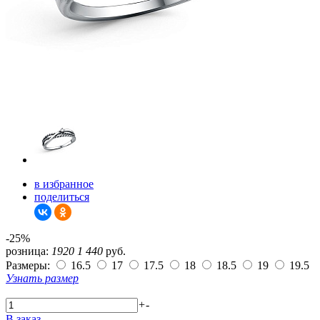
в избранное
поделиться
-25%
розница:
1920
1 440
руб.
Размеры:
16.5
17
17.5
18
18.5
19
19.5
Узнать размер
+
-
В заказ