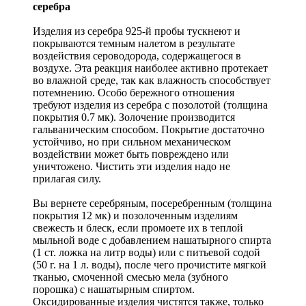
серебра
Изделия из серебра 925-й пробы тускнеют и
покрываются темным налетом в результате
воздействия сероводорода, содержащегося в
воздухе. Эта реакция наиболее активно протекает
во влажной среде, так как влажность способствует
потемнению. Особо бережного отношения
требуют изделия из серебра с позолотой (толщина
покрытия 0.7 мк). Золочение производится
гальваническим способом. Покрытие достаточно
устойчиво, но при сильном механическом
воздействии может быть повреждено или
уничтожено. Чистить эти изделия надо не
прилагая силу.
Вы вернете серебряным, посеребренным (толщина
покрытия 12 мк) и позолоченным изделиям
свежесть и блеск, если промоете их в теплой
мыльной воде с добавлением нашатырного спирта
(1 ст. ложка на литр воды) или с питьевой содой
(50 г. на 1 л. воды), после чего прочистите мягкой
тканью, смоченной смесью мела (зубного
порошка) с нашатырным спиртом.
Оксидированные изделия чистятся также, только