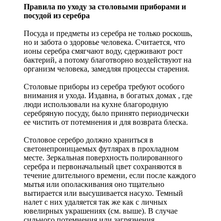
Правила по уходу за столовыми приборами и
посудой из серебра
Посуда и предметы из серебра не только роскошь,
но и забота о здоровье человека. Считается, что
ионы серебра смягчают воду, сдерживают рост
бактерий, а потому благотворно воздействуют на
организм человека, замедляя процессы старения.
Столовые приборы из серебра требуют особого
внимания и ухода. Издавна, в богатых домах , где
люди использовали на кухне благородную
серебряную посуду, было принято периодически
ее чистить от потемнения и для возврата блеска.
Столовое серебро должно храниться в
светонепроницаемых футлярах в прохладном
месте. Зеркальная поверхность полированного
серебра и первоначальный цвет сохраняются в
течение длительного времени, если после каждого
мытья или ополаскивания оно тщательно
вытирается или высушивается насухо. Темный
налет с них удаляется так же как с личных
ювелирных украшениях (см. выше). В случае
сильного потемнения или загрязнения