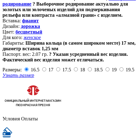
родирование
?
Выборочное родирование актуально для
золотых или золоченых изделий для подчеркивания
рельефа или контраста «алмазной грани» с изделием.
Вставка:
фианит
Дизайн:
дорожка
Цвет:
бесцветный
Для кого:
женское
Габариты:
Ширина кольца (в самом широком месте) 17 мм,
диаметр вставок 1,25 мм
Паспорт. вес:
2.07 гр.
?
Указан усредненный вес изделия.
Фактический вес изделия может отличаться.
Размеры:
16.5
17
17.5
18
18.5
19
19.5
Узнать размер
Условия Оплаты