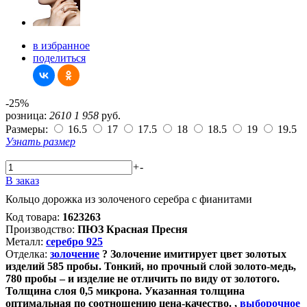
в избранное
поделиться
-25%
розница:
2610
1 958
руб.
Размеры:
16.5
17
17.5
18
18.5
19
19.5
Узнать размер
+
-
В заказ
Кольцо дорожка из золоченого серебра с фианитами
Код товара:
1623263
Производство:
ПЮЗ Красная Пресня
Металл:
серебро 925
Отделка:
золочение
?
Золочение имитирует цвет золотых
изделий 585 пробы. Тонкий, но прочный слой золото-медь,
780 пробы – и изделие не отличить по виду от золотого.
Толщина слоя 0,5 микрона. Указанная толщина
оптимальная по соотношению цена-качество.
,
выборочное