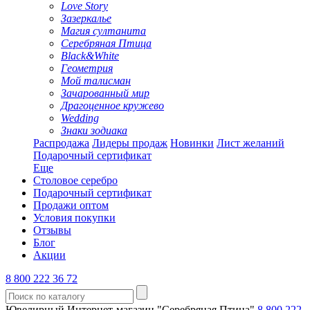
Love Story
Зазеркалье
Магия султанита
Серебряная Птица
Black&White
Геометрия
Мой талисман
Зачарованный мир
Драгоценное кружево
Wedding
Знаки зодиака
Распродажа
Лидеры продаж
Новинки
Лист желаний
Подарочный сертификат
Еще
Столовое серебро
Подарочный сертификат
Продажи оптом
Условия покупки
Отзывы
Блог
Акции
8 800 222 36 72
Ювелирный Интернет-магазин "Серебряная Птица"
8 800 222