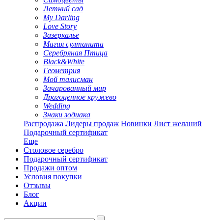
Летний сад
My Darling
Love Story
Зазеркалье
Магия султанита
Серебряная Птица
Black&White
Геометрия
Мой талисман
Зачарованный мир
Драгоценное кружево
Wedding
Знаки зодиака
Распродажа
Лидеры продаж
Новинки
Лист желаний
Подарочный сертификат
Еще
Столовое серебро
Подарочный сертификат
Продажи оптом
Условия покупки
Отзывы
Блог
Акции