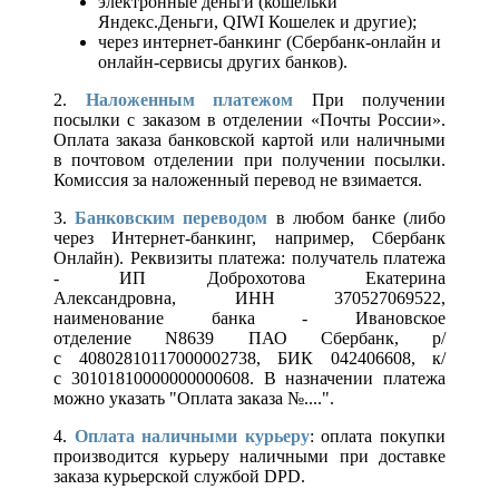
электронные деньги (кошельки
Яндекс.Деньги, QIWI Кошелек и другие);
через интернет-банкинг (Сбербанк-онлайн и
онлайн-сервисы других банков).
2.
Наложенным платежом
При получении
посылки с заказом в отделении «Почты России».
Оплата заказа банковской картой или наличными
в почтовом отделении при получении посылки.
Комиссия за наложенный перевод не взимается.
3.
Банковским переводом
в любом банке (либо
через Интернет-банкинг, например, Сбербанк
Онлайн). Реквизиты платежа: получатель платежа
- ИП Доброхотова Екатерина
Александровна, ИНН 370527069522,
наименование банка - Ивановское
отделение N8639 ПАО Сбербанк, р/
с 40802810117000002738, БИК 042406608, к/
с 30101810000000000608. В назначении платежа
можно указать "Оплата заказа №....".
4.
Оплата наличными курьеру
: оплата покупки
производится курьеру наличными при доставке
заказа курьерской службой DPD.