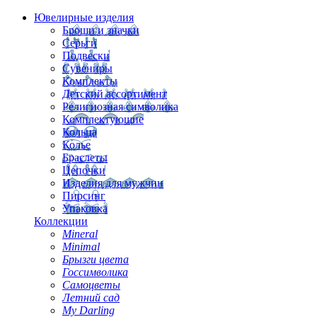
Ювелирные изделия
Броши и значки
Серьги
Подвески
Сувениры
Комплекты
Детский ассортимент
Религиозная символика
Комплектующие
Кольца
Колье
Браслеты
Цепочки
Изделия для мужчин
Пирсинг
Упаковка
Коллекции
Mineral
Minimal
Брызги цвета
Госсимволика
Самоцветы
Летний сад
My Darling