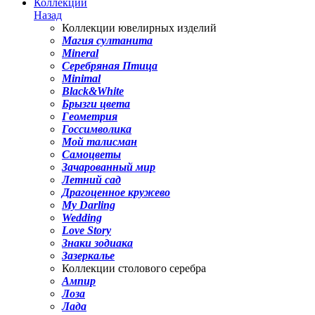
Коллекции
Назад
Коллекции ювелирных изделий
Магия султанита
Mineral
Серебряная Птица
Minimal
Black&White
Брызги цвета
Геометрия
Госсимволика
Мой талисман
Самоцветы
Зачарованный мир
Летний сад
Драгоценное кружево
My Darling
Wedding
Love Story
Знаки зодиака
Зазеркалье
Коллекции столового серебра
Ампир
Лоза
Лада