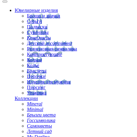
Ювелирные изделия
Броши и значки
Серьги
Подвески
Сувениры
Комплекты
Детский ассортимент
Религиозная символика
Комплектующие
Кольца
Колье
Браслеты
Цепочки
Изделия для мужчин
Пирсинг
Упаковка
Коллекции
Mineral
Minimal
Брызги цвета
Госсимволика
Самоцветы
Летний сад
My Darling