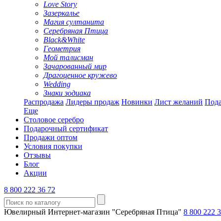
Love Story
Зазеркалье
Магия султанита
Серебряная Птица
Black&White
Геометрия
Мой талисман
Зачарованный мир
Драгоценное кружево
Wedding
Знаки зодиака
Распродажа
Лидеры продаж
Новинки
Лист желаний
Пода
Еще
Столовое серебро
Подарочный сертификат
Продажи оптом
Условия покупки
Отзывы
Блог
Акции
8 800 222 36 72
Ювелирный Интернет-магазин "Серебряная Птица"
8 800 222 