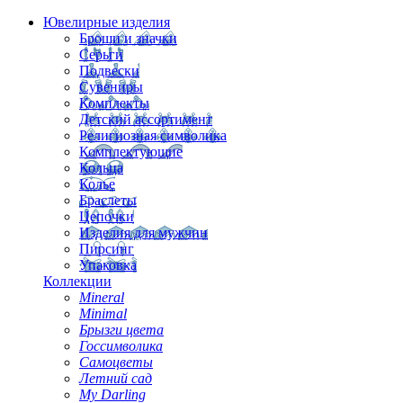
Ювелирные изделия
Броши и значки
Серьги
Подвески
Сувениры
Комплекты
Детский ассортимент
Религиозная символика
Комплектующие
Кольца
Колье
Браслеты
Цепочки
Изделия для мужчин
Пирсинг
Упаковка
Коллекции
Mineral
Minimal
Брызги цвета
Госсимволика
Самоцветы
Летний сад
My Darling