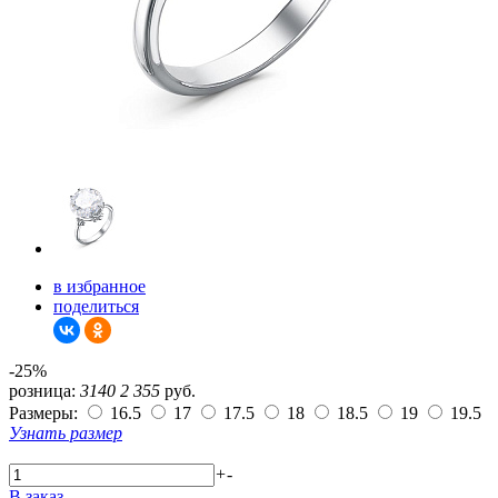
в избранное
поделиться
-25%
розница:
3140
2 355
руб.
Размеры:
16.5
17
17.5
18
18.5
19
19.5
Узнать размер
+
-
В заказ