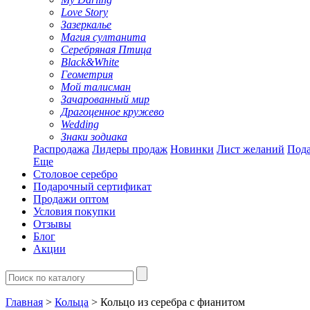
Love Story
Зазеркалье
Магия султанита
Серебряная Птица
Black&White
Геометрия
Мой талисман
Зачарованный мир
Драгоценное кружево
Wedding
Знаки зодиака
Распродажа
Лидеры продаж
Новинки
Лист желаний
Пода
Еще
Столовое серебро
Подарочный сертификат
Продажи оптом
Условия покупки
Отзывы
Блог
Акции
Главная
>
Кольца
> Кольцо из серебра с фианитом