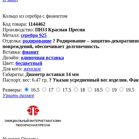
Кольцо из серебра с фианитом
Код товара:
1144462
Производство:
ПЮЗ Красная Пресня
Металл:
серебро 925
Отделка:
родирование
?
Родирование – защитно-декоративно
повреждений, обеспечивает долговечность.
Вставка:
фианит
Дизайн:
одиночная вставка
Цвет:
бесцветный
Для кого:
женское
Габариты:
Диаметр вставки 14 мм
Паспорт. вес:
6.47 гр.
?
Указан усредненный вес изделия. Фак
Размеры:
16.5
17
17.5
18
18.5
19
19.5
Узнать размер
Условия Оплаты