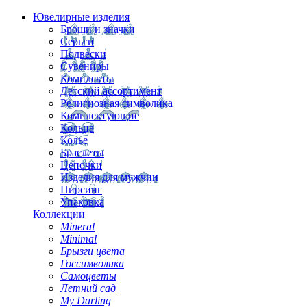
Ювелирные изделия
Броши и значки
Серьги
Подвески
Сувениры
Комплекты
Детский ассортимент
Религиозная символика
Комплектующие
Кольца
Колье
Браслеты
Цепочки
Изделия для мужчин
Пирсинг
Упаковка
Коллекции
Mineral
Minimal
Брызги цвета
Госсимволика
Самоцветы
Летний сад
My Darling