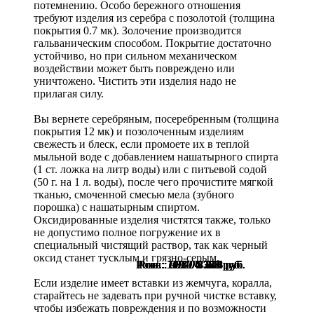
потемнению. Особо бережного отношения
требуют изделия из серебра с позолотой (толщина
покрытия 0.7 мк). Золочение производится
гальваническим способом. Покрытие достаточно
устойчиво, но при сильном механическом
воздействии может быть повреждено или
уничтожено. Чистить эти изделия надо не
прилагая силу.
Вы вернете серебряным, посеребренным (толщина
покрытия 12 мк) и позолоченным изделиям
свежесть и блеск, если промоете их в теплой
мыльной воде с добавлением нашатырного спирта
(1 ст. ложка на литр воды) или с питьевой содой
(50 г. на 1 л. воды), после чего прочистите мягкой
тканью, смоченной смесью мела (зубного
порошка) с нашатырным спиртом.
Оксидированные изделия чистятся также, только
не допустимо полное погружение их в
специальный чистящий раствор, так как черный
оксид станет тусклым и грязно-серым.
Розн.:
Розн.:
Розн.:
Розн.:
Розн.:
Розн.:
Розн.:
Розн.:
Розн.:
Розн.:
Розн.:
Розн.:
Розн.:
10970
10970
10350
11940
11120
5770
6370
6370
6370
6370
6370
9010
9850
4 328
4 778
4 778
4 778
4 778
4 778
6 758
7 388
8 340
8 955
8 228
8 228
7 763
руб.
руб.
руб.
руб.
руб.
руб.
руб.
руб.
руб.
руб.
руб.
руб.
руб.
Если изделие имеет вставки из жемчуга, коралла,
старайтесь не задевать при ручной чистке вставку,
чтобы избежать повреждения и по возможности