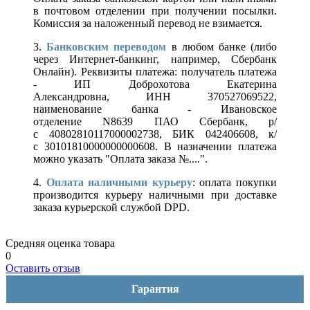
в почтовом отделении при получении посылки.
Комиссия за наложенный перевод не взимается.
3.
Банковским переводом
в любом банке (либо
через Интернет-банкинг, например, Сбербанк
Онлайн). Реквизиты платежа: получатель платежа
- ИП Доброхотова Екатерина
Александровна, ИНН 370527069522,
наименование банка - Ивановское
отделение N8639 ПАО Сбербанк, р/
с 40802810117000002738, БИК 042406608, к/
с 30101810000000000608. В назначении платежа
можно указать "Оплата заказа №....".
4.
Оплата наличными курьеру
: оплата покупки
производится курьеру наличными при доставке
заказа курьерской службой DPD.
Средняя оценка товара
0
Оставить отзыв
Гарантия