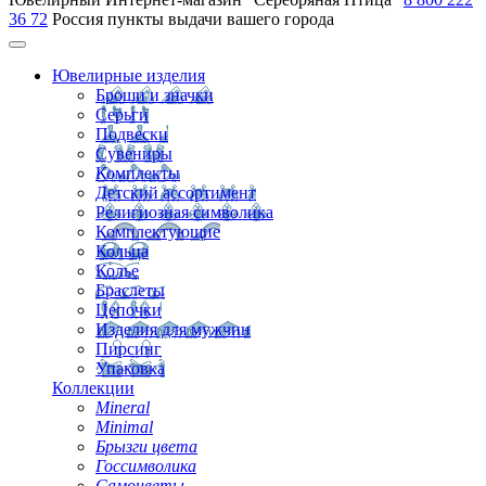
36 72
Россия
пункты выдачи вашего города
Ювелирные изделия
Броши и значки
Серьги
Подвески
Сувениры
Комплекты
Детский ассортимент
Религиозная символика
Комплектующие
Кольца
Колье
Браслеты
Цепочки
Изделия для мужчин
Пирсинг
Упаковка
Коллекции
Mineral
Minimal
Брызги цвета
Госсимволика
Самоцветы