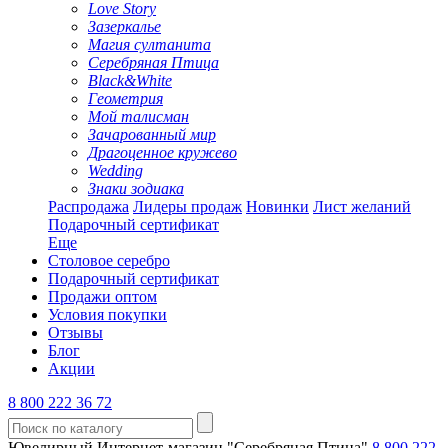
Love Story
Зазеркалье
Магия султанита
Серебряная Птица
Black&White
Геометрия
Мой талисман
Зачарованный мир
Драгоценное кружево
Wedding
Знаки зодиака
Распродажа
Лидеры продаж
Новинки
Лист желаний
Подарочный сертификат
Еще
Столовое серебро
Подарочный сертификат
Продажи оптом
Условия покупки
Отзывы
Блог
Акции
8 800 222 36 72
Ювелирный Интернет-магазин "Серебряная Птица"
8 800 222