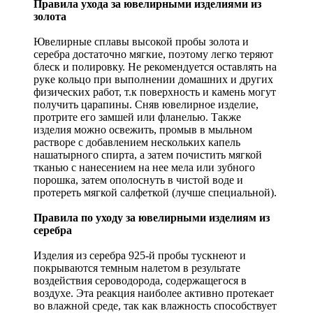
Правила ухода за ювелирными изделиями из
золота
Ювелирные сплавы высокой пробы золота и
серебра достаточно мягкие, поэтому легко теряют
блеск и полировку. Не рекомендуется оставлять на
руке кольцо при выполнении домашних и других
физических работ, т.к поверхность и камень могут
получить царапины. Сняв ювелирное изделие,
протрите его замшей или фланелью. Также
изделия можно освежить, промыв в мыльном
растворе с добавлением нескольких капель
нашатырного спирта, а затем почистить мягкой
тканью с нанесением на нее мела или зубного
порошка, затем ополоснуть в чистой воде и
протереть мягкой салфеткой (лучше специальной).
Правила по уходу за ювелирными изделиям из
серебра
Изделия из серебра 925-й пробы тускнеют и
покрываются темным налетом в результате
воздействия сероводорода, содержащегося в
воздухе. Эта реакция наиболее активно протекает
во влажной среде, так как влажность способствует