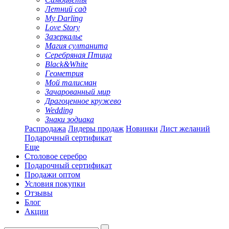
Летний сад
My Darling
Love Story
Зазеркалье
Магия султанита
Серебряная Птица
Black&White
Геометрия
Мой талисман
Зачарованный мир
Драгоценное кружево
Wedding
Знаки зодиака
Распродажа
Лидеры продаж
Новинки
Лист желаний
Подарочный сертификат
Еще
Столовое серебро
Подарочный сертификат
Продажи оптом
Условия покупки
Отзывы
Блог
Акции