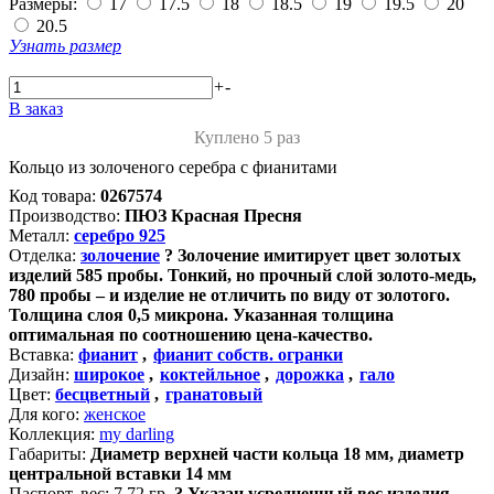
Размеры:
17
17.5
18
18.5
19
19.5
20
20.5
Узнать размер
+
-
В заказ
Куплено 5 раз
Кольцо из золоченого серебра с фианитами
Код товара:
0267574
Производство:
ПЮЗ Красная Пресня
Металл:
серебро 925
Отделка:
золочение
?
Золочение имитирует цвет золотых
изделий 585 пробы. Тонкий, но прочный слой золото-медь,
780 пробы – и изделие не отличить по виду от золотого.
Толщина слоя 0,5 микрона. Указанная толщина
оптимальная по соотношению цена-качество.
Вставка:
фианит
,
фианит собств. огранки
Дизайн:
широкое
,
коктейльное
,
дорожка
,
гало
Цвет:
бесцветный
,
гранатовый
Для кого:
женское
Коллекция:
my darling
Габариты:
Диаметр верхней части кольца 18 мм, диаметр
центральной вставки 14 мм
Паспорт. вес:
7.72 гр.
?
Указан усредненный вес изделия.