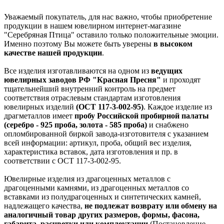
Уважаемый покупатель, для нас важно, чтобы приобретение
продукции в нашем ювелирном интернет-магазине
"Серебряная Птица" оставило только положительные эмоции.
Именно поэтому Вы можете быть уверены
в высоком
качестве нашей продукции
.
Все изделия изготавливаются на одном из
ведущих
ювелирных заводов РФ "Красная Пресня"
и проходят
тщательнейший внутренний контроль на предмет
соответствия отраслевым стандартам изготовления
ювелирных изделий
(ОСТ 117-3-002-95)
. Каждое изделие из
драгметаллов имеет
пробу Российской пробирной палаты
(серебро - 925 проба, золота - 585 проба)
и снабжено
опломбированной биркой завода-изготовителя с указанием
всей информации: артикул, проба, общий вес изделия,
характеристика вставок, дата изготовления и пр. в
соответствии с ОСТ 117-3-002-95.
Ювелирные изделия из драгоценных металлов с
драгоценными камнями, из драгоценных металлов со
вставками из полудрагоценных и синтетических камней,
надлежащего качества,
не подлежат возврату или обмену на
аналогичный товар других размеров, формы, фасона,
габарита, расцветки или комплектации
(Постановление