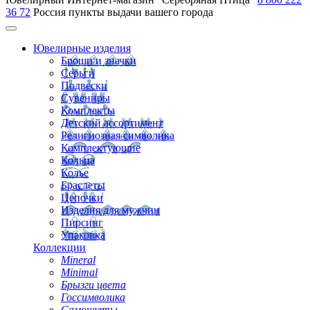
36 72
Россия
пункты выдачи вашего города
Ювелирные изделия
Броши и значки
Серьги
Подвески
Сувениры
Комплекты
Детский ассортимент
Религиозная символика
Комплектующие
Кольца
Колье
Браслеты
Цепочки
Изделия для мужчин
Пирсинг
Упаковка
Коллекции
Mineral
Minimal
Брызги цвета
Госсимволика
Самоцветы