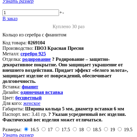
Узнать размер
+
-
В заказ
Куплено 30 раз
Кольцо из серебра с фианитом
Код товара:
0269104
Производство:
ПЮЗ Красная Пресня
Металл:
серебро 925
Отделка:
родирование
?
Родирование – защитно-
декоративное покрытие. Оно защищает украшение от
внешнего воздействия. Придает эффект «белого золота»,
защищает изделие от повреждений, обеспечивает
долговечность.
Вставка:
фианит
Дизайн:
одиночная вставка
Цвет:
бесцветный
Для кого:
женское
Габариты:
Ширина кольца 5 мм, диаметр вставки 6 мм
Паспорт. вес:
3.41 гр.
?
Указан усредненный вес изделия.
Фактический вес изделия может отличаться.
Размеры:
16.5
17
17.5
18
18.5
19
19.5
Узнать размер