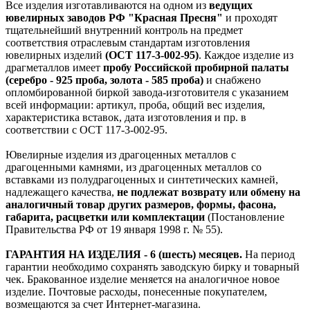
Все изделия изготавливаются на одном из
ведущих
ювелирных заводов РФ "Красная Пресня"
и проходят
тщательнейший внутренний контроль на предмет
соответствия отраслевым стандартам изготовления
ювелирных изделий
(ОСТ 117-3-002-95)
. Каждое изделие из
драгметаллов имеет
пробу Российской пробирной палаты
(серебро - 925 проба, золота - 585 проба)
и снабжено
опломбированной биркой завода-изготовителя с указанием
всей информации: артикул, проба, общий вес изделия,
характеристика вставок, дата изготовления и пр. в
соответствии с ОСТ 117-3-002-95.
Ювелирные изделия из драгоценных металлов с
драгоценными камнями, из драгоценных металлов со
вставками из полудрагоценных и синтетических камней,
надлежащего качества,
не подлежат возврату или обмену на
аналогичный товар других размеров, формы, фасона,
габарита, расцветки или комплектации
(Постановление
Правительства РФ от 19 января 1998 г. № 55).
ГАРАНТИЯ НА ИЗДЕЛИЯ - 6 (шесть) месяцев.
На период
гарантии необходимо сохранять заводскую бирку и товарный
чек. Бракованное изделие меняется на аналогичное новое
изделие. Почтовые расходы, понесенные покупателем,
возмещаются за счет Интернет-магазина.