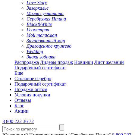
Love Story
Зазеркалье
Магия султанита
Серебряная Птица
Black&White
Геометрия
Мой талисман
Зачарованный мир
Драгоценное кружево
Wedding
Знаки зодиака
Распродажа
Лидеры продаж
Новинки
Лист желаний
Подарочный сертификат
Еще
Столовое серебро
Подарочный сертификат
Продажи оптом
Условия покупки
Отзывы
Блог
Акции
8 800 222 36 72
Ювелирный Интернет-магазин "Серебряная Птица"
8 800 222