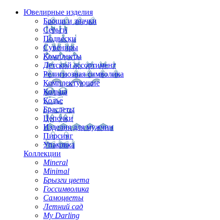
Ювелирные изделия
Броши и значки
Серьги
Подвески
Сувениры
Комплекты
Детский ассортимент
Религиозная символика
Комплектующие
Кольца
Колье
Браслеты
Цепочки
Изделия для мужчин
Пирсинг
Упаковка
Коллекции
Mineral
Minimal
Брызги цвета
Госсимволика
Самоцветы
Летний сад
My Darling