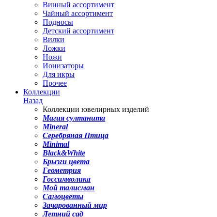
Винный ассортимент
Чайный ассортимент
Подносы
Детский ассортимент
Вилки
Ложки
Ножи
Ионизаторы
Для икры
Прочее
Коллекции
Назад
Коллекции ювелирных изделий
Магия султанита
Mineral
Серебряная Птица
Minimal
Black&White
Брызги цвета
Геометрия
Госсимволика
Мой талисман
Самоцветы
Зачарованный мир
Летний сад