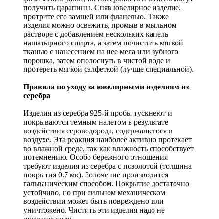
получить царапины. Сняв ювелирное изделие,
протрите его замшей или фланелью. Также
изделия можно освежить, промыв в мыльном
растворе с добавлением нескольких капель
нашатырного спирта, а затем почистить мягкой
тканью с нанесением на нее мела или зубного
порошка, затем ополоснуть в чистой воде и
протереть мягкой салфеткой (лучше специальной).
Правила по уходу за ювелирными изделиям из
серебра
Изделия из серебра 925-й пробы тускнеют и
покрываются темным налетом в результате
воздействия сероводорода, содержащегося в
воздухе. Эта реакция наиболее активно протекает
во влажной среде, так как влажность способствует
потемнению. Особо бережного отношения
требуют изделия из серебра с позолотой (толщина
покрытия 0.7 мк). Золочение производится
гальваническим способом. Покрытие достаточно
устойчиво, но при сильном механическом
воздействии может быть повреждено или
уничтожено. Чистить эти изделия надо не
прилагая силу.