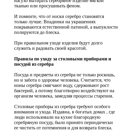
насухо вытирать серебряное изделие мягкой
тканью или просушивать феном.
И помните, что от носки серебро становятся
только лучше. Впадинки на украшениях
покрываются естественной патиной, а выпуклости
полируются до блеска.
При правильном уходе изделия будут долго
служить и радовать своей красотой.
Правила по уходу за столовыми приборами и
посудой из серебра
Посуда и предметы из серебра не только роскошь,
но и забота о здоровье человека. Считается, что
ионы серебра смягчают воду, сдерживают рост
бактерий, а потому благотворно воздействуют на
организм человека, замедляя процессы старения.
Столовые приборы из серебра требуют особого
внимания и ухода. Издавна, в богатых домах , где
люди использовали на кухне благородную
серебряную посуду, было принято периодически
ее чистить от потемнения и для возврата блеска.