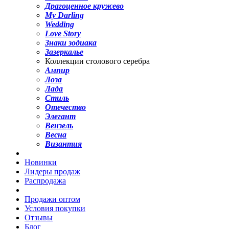
Драгоценное кружево
My Darling
Wedding
Love Story
Знаки зодиака
Зазеркалье
Коллекции столового серебра
Ампир
Лоза
Лада
Стиль
Отечество
Элегант
Вензель
Весна
Византия
Новинки
Лидеры продаж
Распродажа
Продажи оптом
Условия покупки
Отзывы
Блог