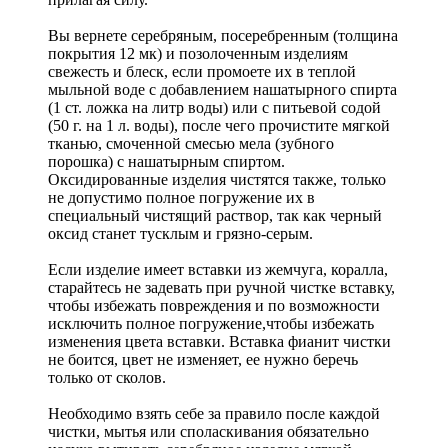
Вы вернете серебряным, посеребренным (толщина
покрытия 12 мк) и позолоченным изделиям
свежесть и блеск, если промоете их в теплой
мыльной воде с добавлением нашатырного спирта
(1 ст. ложка на литр воды) или с питьевой содой
(50 г. на 1 л. воды), после чего прочистите мягкой
тканью, смоченной смесью мела (зубного
порошка) с нашатырным спиртом.
Оксидированные изделия чистятся также, только
не допустимо полное погружение их в
специальный чистящий раствор, так как черный
оксид станет тусклым и грязно-серым.
Если изделие имеет вставки из жемчуга, коралла,
старайтесь не задевать при ручной чистке вставку,
чтобы избежать повреждения и по возможности
исключить полное погружение,чтобы избежать
изменения цвета вставки. Вставка фианит чистки
не боится, цвет не изменяет, ее нужно беречь
только от сколов.
Необходимо взять себе за правило после каждой
чистки, мытья или споласкивания обязательно