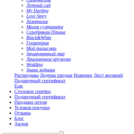
Летний сад
My Darling
Love Story
Зазеркалье
Магия султанита
Серебряная Птица
Black&White
Геометрия
Мой талисман
Зачарованный мир
Драгоценное кружево
Wedding
Знаки зодиака
Распродажа
Лидеры продаж
Новинки
Лист желаний
Подарочный сертификат
Еще
Столовое серебро
Подарочный сертификат
Продажи оптом
Условия покупки
Отзывы
Блог
Акции