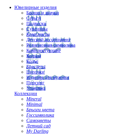
Ювелирные изделия
Броши и значки
Серьги
Подвески
Сувениры
Комплекты
Детский ассортимент
Религиозная символика
Комплектующие
Кольца
Колье
Браслеты
Цепочки
Изделия для мужчин
Пирсинг
Упаковка
Коллекции
Mineral
Minimal
Брызги цвета
Госсимволика
Самоцветы
Летний сад
My Darling