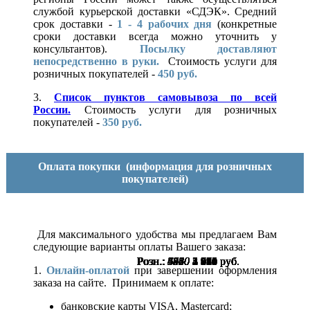
службой курьерской доставки «СДЭК». Средний
срок доставки -
1 - 4 рабочих дня
(конкретные
сроки доставки всегда можно уточнить у
консультантов).
Посылку доставляют
непосредственно в руки.
Стоимость услуги для
розничных покупателей -
450 руб.
3.
Список пунктов самовывоза по всей
России.
Стоимость услуги для розничных
покупателей -
350 руб.
Оплата покупки
(информация для розничных
покупателей)
Для максимального удобства мы предлагаем Вам
следующие варианты оплаты Вашего заказа:
Розн.:
Розн.:
Розн.:
Розн.:
Розн.:
Розн.:
Розн.:
Розн.:
Розн.:
Розн.:
Розн.:
Розн.:
Розн.:
5730
5440
5830
5830
7680
3960
3960
4820
3960
4280
4560
4950
6110
4 583
1 891
4 080
1 924
1 924
5 760
2 970
2 970
3 615
2 970
3 210
3 420
3 713
руб.
руб.
руб.
руб.
руб.
руб.
руб.
руб.
руб.
руб.
руб.
руб.
руб.
1.
Онлайн-оплатой
при завершении оформления
заказа на сайте. Принимаем к оплате:
банковские карты VISA, Mastercard;