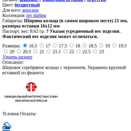
Цвет:
бесцветный
Для кого:
женское
Коллекция:
my darling
Габариты:
Ширина кольца (в самом широком месте) 21 мм,
размеры вставки 16х12 мм
Паспорт. вес:
8.62 гр.
?
Указан усредненный вес изделия.
Фактический вес изделия может отличаться.
Размеры:
16.5
17
17.5
18
18.5
19
19.5
20
20.5
21
21.5
22
22.5
23
Узнать размер
Описание:
Широкое серебряное кольцо с чернением. Украшено крупной
вставкой из фианита
Условия Оплаты