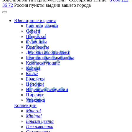
36 72
Россия
пункты выдачи вашего города
Ювелирные изделия
Броши и значки
Серьги
Подвески
Сувениры
Комплекты
Детский ассортимент
Религиозная символика
Комплектующие
Кольца
Колье
Браслеты
Цепочки
Изделия для мужчин
Пирсинг
Упаковка
Коллекции
Mineral
Minimal
Брызги цвета
Госсимволика
Самоцветы