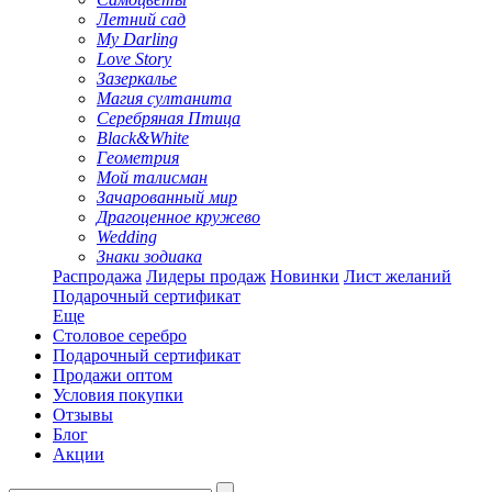
Летний сад
My Darling
Love Story
Зазеркалье
Магия султанита
Серебряная Птица
Black&White
Геометрия
Мой талисман
Зачарованный мир
Драгоценное кружево
Wedding
Знаки зодиака
Распродажа
Лидеры продаж
Новинки
Лист желаний
Подарочный сертификат
Еще
Столовое серебро
Подарочный сертификат
Продажи оптом
Условия покупки
Отзывы
Блог
Акции