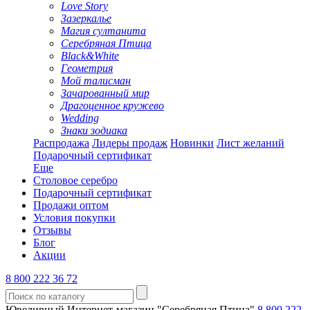
Love Story
Зазеркалье
Магия султанита
Серебряная Птица
Black&White
Геометрия
Мой талисман
Зачарованный мир
Драгоценное кружево
Wedding
Знаки зодиака
Распродажа
Лидеры продаж
Новинки
Лист желаний
Подарочный сертификат
Еще
Столовое серебро
Подарочный сертификат
Продажи оптом
Условия покупки
Отзывы
Блог
Акции
8 800 222 36 72
Ювелирный Интернет-магазин "Серебряная Птица"
8 800 222