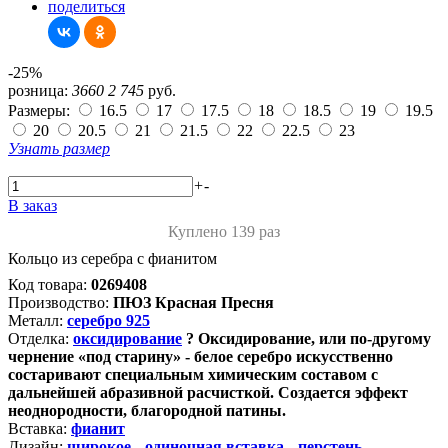
поделиться
-25%
розница:
3660
2 745
руб.
Размеры:
16.5
17
17.5
18
18.5
19
19.5
20
20.5
21
21.5
22
22.5
23
Узнать размер
+
-
В заказ
Куплено 139 раз
Кольцо из серебра с фианитом
Код товара:
0269408
Производство:
ПЮЗ Красная Пресня
Металл:
серебро 925
Отделка:
оксидирование
?
Оксидирование, или по-другому
чернение «под старину» - белое серебро искусственно
состаривают специальным химическим составом с
дальнейшей абразивной расчисткой. Создается эффект
неоднородности, благородной патины.
Вставка:
фианит
Дизайн:
широкое
,
одиночная вставка
,
перстень