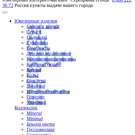
36 72
Россия
пункты выдачи вашего города
Ювелирные изделия
Броши и значки
Серьги
Подвески
Сувениры
Комплекты
Детский ассортимент
Религиозная символика
Комплектующие
Кольца
Колье
Браслеты
Цепочки
Изделия для мужчин
Пирсинг
Упаковка
Коллекции
Mineral
Minimal
Брызги цвета
Госсимволика
Самоцветы