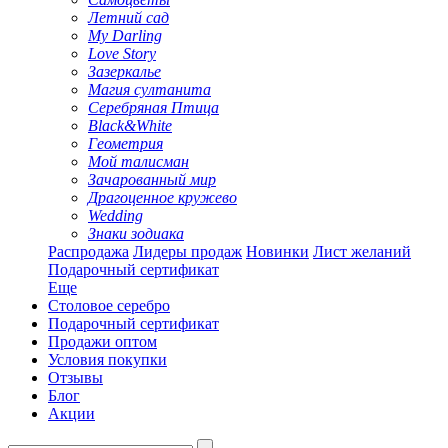
Летний сад
My Darling
Love Story
Зазеркалье
Магия султанита
Серебряная Птица
Black&White
Геометрия
Мой талисман
Зачарованный мир
Драгоценное кружево
Wedding
Знаки зодиака
Распродажа
Лидеры продаж
Новинки
Лист желаний
Подарочный сертификат
Еще
Столовое серебро
Подарочный сертификат
Продажи оптом
Условия покупки
Отзывы
Блог
Акции