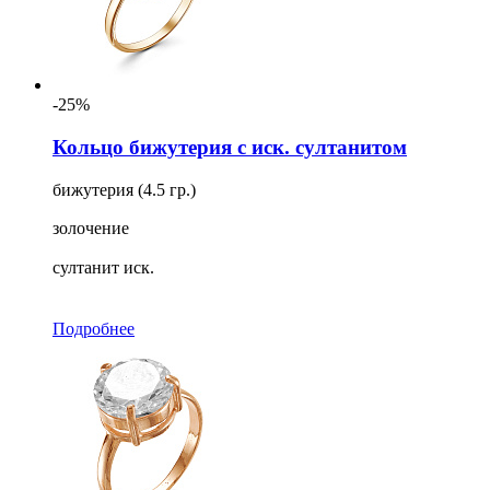
-25%
Кольцо бижутерия с иск. султанитом
бижутерия (4.5 гр.)
золочение
султанит иск.
Подробнее