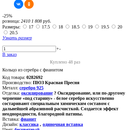
-25%
розница:
2410
1 808
руб.
Размеры:
17
17.5
18
18.5
19
19.5
20
20.5
Узнать размер
+
-
В заказ
Куплено 48 раз
Кольцо из серебра с фианитом
Код товара:
0282692
Производство:
ПЮЗ Красная Пресня
Металл:
серебро 925
Отделка:
оксидирование
?
Оксидирование, или по-другому
чернение «под старину» - белое серебро искусственно
состаривают специальным химическим составом с
дальнейшей абразивной расчисткой. Создается эффект
неоднородности, благородной патины.
Вставка:
фианит
Дизайн:
классика
,
одиночная вставка
Цвет:
бесцветный