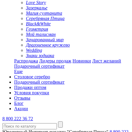
Love Story
Зазеркалье
Магия султанита
Серебряная Птица
Black&White
Геометрия
Мой талисман
Зачарованный мир
Драгоценное кружево
Wedding
Знаки зодиака
Распродажа
Лидеры продаж
Новинки
Лист желаний
Подарочный сертификат
Еще
Столовое серебро
Подарочный сертификат
Продажи оптом
Условия покупки
Отзывы
Блог
Акции
8 800 222 36 72
Ювелирный Интернет-магазин "Серебряная Птица"
8 800 222