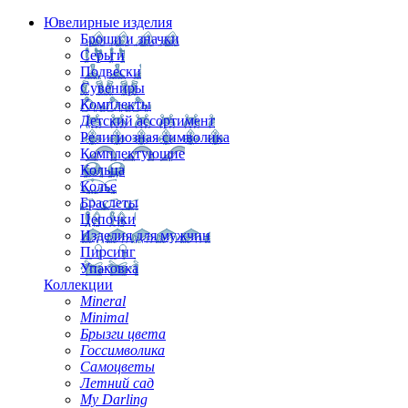
Ювелирные изделия
Броши и значки
Серьги
Подвески
Сувениры
Комплекты
Детский ассортимент
Религиозная символика
Комплектующие
Кольца
Колье
Браслеты
Цепочки
Изделия для мужчин
Пирсинг
Упаковка
Коллекции
Mineral
Minimal
Брызги цвета
Госсимволика
Самоцветы
Летний сад
My Darling