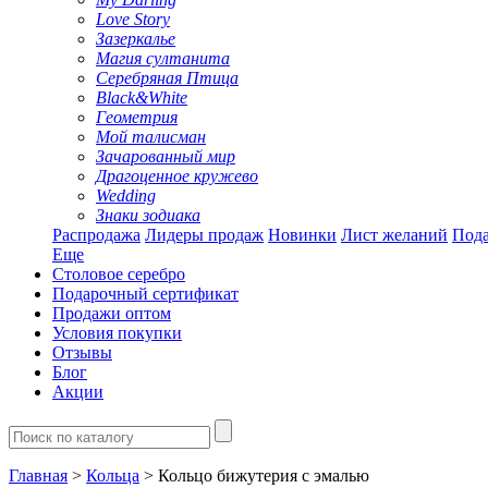
Love Story
Зазеркалье
Магия султанита
Серебряная Птица
Black&White
Геометрия
Мой талисман
Зачарованный мир
Драгоценное кружево
Wedding
Знаки зодиака
Распродажа
Лидеры продаж
Новинки
Лист желаний
Пода
Еще
Столовое серебро
Подарочный сертификат
Продажи оптом
Условия покупки
Отзывы
Блог
Акции
Главная
>
Кольца
> Кольцо бижутерия с эмалью