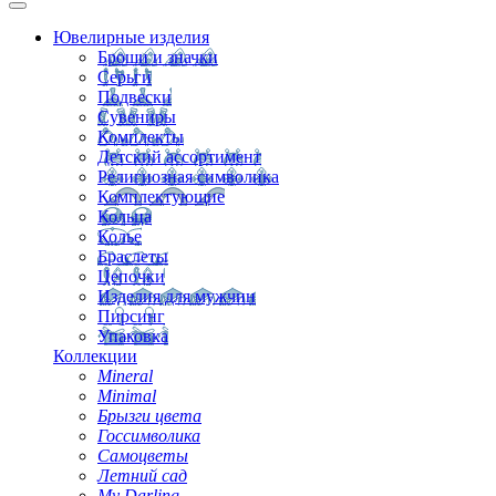
Ювелирные изделия
Броши и значки
Серьги
Подвески
Сувениры
Комплекты
Детский ассортимент
Религиозная символика
Комплектующие
Кольца
Колье
Браслеты
Цепочки
Изделия для мужчин
Пирсинг
Упаковка
Коллекции
Mineral
Minimal
Брызги цвета
Госсимволика
Самоцветы
Летний сад
My Darling