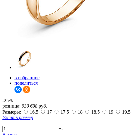
в избранное
поделиться
-25%
розница:
930
698
руб.
Размеры:
16.5
17
17.5
18
18.5
19
19.5
Узнать размер
+
-
В заказ