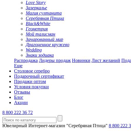
Love Story
Зазеркалье
Магия султанита
Серебряная Птица
Black&White
Геометрия
Мой талисман
Зачарованный мир
Драгоценное кружево
Wedding
Знаки зодиака
Распродажа
Лидеры продаж
Новинки
Лист желаний
Пода
Еще
Столовое серебро
Подарочный сертификат
Продажи оптом
Условия покупки
Отзывы
Блог
Акции
8 800 222 36 72
Ювелирный Интернет-магазин "Серебряная Птица"
8 800 222 