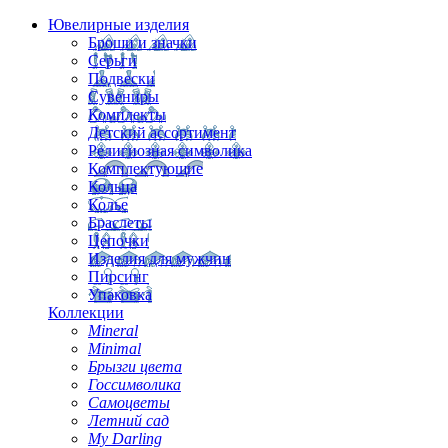
Ювелирные изделия
Броши и значки
Серьги
Подвески
Сувениры
Комплекты
Детский ассортимент
Религиозная символика
Комплектующие
Кольца
Колье
Браслеты
Цепочки
Изделия для мужчин
Пирсинг
Упаковка
Коллекции
Mineral
Minimal
Брызги цвета
Госсимволика
Самоцветы
Летний сад
My Darling