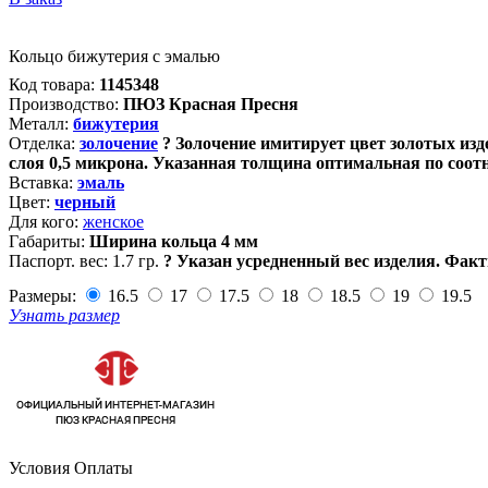
Кольцо бижутерия с эмалью
Код товара:
1145348
Производство:
ПЮЗ Красная Пресня
Металл:
бижутерия
Отделка:
золочение
?
Золочение имитирует цвет золотых изде
слоя 0,5 микрона. Указанная толщина оптимальная по соот
Вставка:
эмаль
Цвет:
черный
Для кого:
женское
Габариты:
Ширина кольца 4 мм
Паспорт. вес:
1.7 гр.
?
Указан усредненный вес изделия. Факт
Размеры:
16.5
17
17.5
18
18.5
19
19.5
Узнать размер
Условия Оплаты