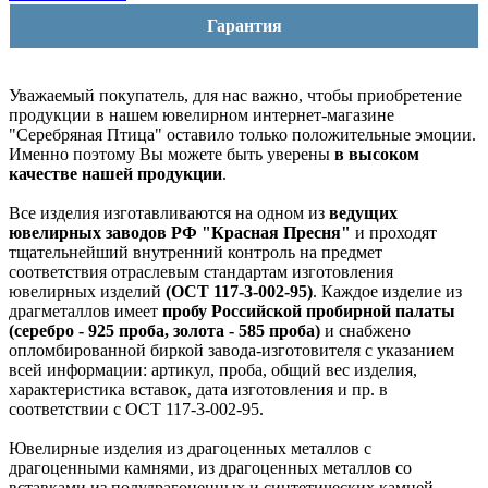
Гарантия
Уважаемый покупатель, для нас важно, чтобы приобретение
продукции в нашем ювелирном интернет-магазине
"Серебряная Птица" оставило только положительные эмоции.
Именно поэтому Вы можете быть уверены
в высоком
качестве нашей продукции
.
Все изделия изготавливаются на одном из
ведущих
ювелирных заводов РФ "Красная Пресня"
и проходят
тщательнейший внутренний контроль на предмет
соответствия отраслевым стандартам изготовления
ювелирных изделий
(ОСТ 117-3-002-95)
. Каждое изделие из
драгметаллов имеет
пробу Российской пробирной палаты
(серебро - 925 проба, золота - 585 проба)
и снабжено
опломбированной биркой завода-изготовителя с указанием
всей информации: артикул, проба, общий вес изделия,
характеристика вставок, дата изготовления и пр. в
соответствии с ОСТ 117-3-002-95.
Ювелирные изделия из драгоценных металлов с
драгоценными камнями, из драгоценных металлов со
вставками из полудрагоценных и синтетических камней,