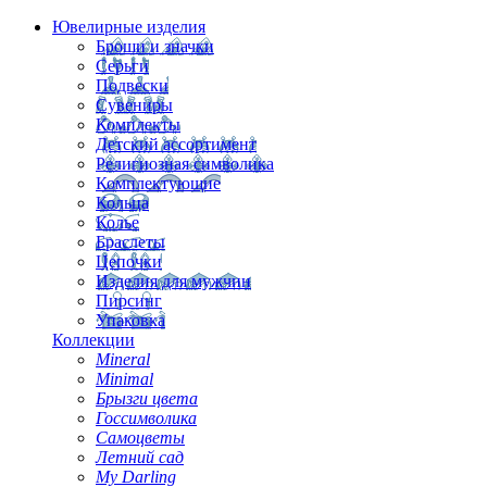
Ювелирные изделия
Броши и значки
Серьги
Подвески
Сувениры
Комплекты
Детский ассортимент
Религиозная символика
Комплектующие
Кольца
Колье
Браслеты
Цепочки
Изделия для мужчин
Пирсинг
Упаковка
Коллекции
Mineral
Minimal
Брызги цвета
Госсимволика
Самоцветы
Летний сад
My Darling