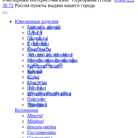
36 72
Россия
пункты выдачи вашего города
Ювелирные изделия
Броши и значки
Серьги
Подвески
Сувениры
Комплекты
Детский ассортимент
Религиозная символика
Комплектующие
Кольца
Колье
Браслеты
Цепочки
Изделия для мужчин
Пирсинг
Упаковка
Коллекции
Mineral
Minimal
Брызги цвета
Госсимволика
Самоцветы