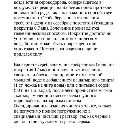
воздействия сероводорода, содержащегося в
воздухе. Эта реакция наиболее активно протекает
во влажной среде, так как влажность способствует
потемнению. Особо бережного отношения
требуют изделия из серебра с позолотой (толщина
покрытия 0.7 мк). Золочение производится
гальваническим способом. Покрытие достаточно
устойчиво, но при сильном механическом
воздействии может быть повреждено или
уничтожено. Чистить эти изделия надо не
прилагая силу.
Вы вернете серебряным, посеребренным (толщина
покрытия 12 мк) и позолоченным изделиям
свежесть и блеск, если промоете их в теплой
мыльной воде с добавлением нашатырного спирта
(1 ст. ложка на литр воды) или с питьевой содой
(50 г. на 1 л. воды), после чего прочистите мягкой
тканью, смоченной смесью мела (зубного
порошка) с нашатырным спиртом.
Оксидированные изделия чистятся также, только
не допустимо полное погружение их в
специальный чистящий раствор, так как черный
оксид станет тусклым и грязно-серым.