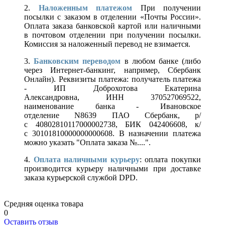
2.
Наложенным платежом
При получении
посылки с заказом в отделении «Почты России».
Оплата заказа банковской картой или наличными
в почтовом отделении при получении посылки.
Комиссия за наложенный перевод не взимается.
3.
Банковским переводом
в любом банке (либо
через Интернет-банкинг, например, Сбербанк
Онлайн). Реквизиты платежа: получатель платежа
- ИП Доброхотова Екатерина
Александровна, ИНН 370527069522,
наименование банка - Ивановское
отделение N8639 ПАО Сбербанк, р/
с 40802810117000002738, БИК 042406608, к/
с 30101810000000000608. В назначении платежа
можно указать "Оплата заказа №....".
4.
Оплата наличными курьеру
: оплата покупки
производится курьеру наличными при доставке
заказа курьерской службой DPD.
Средняя оценка товара
0
Оставить отзыв