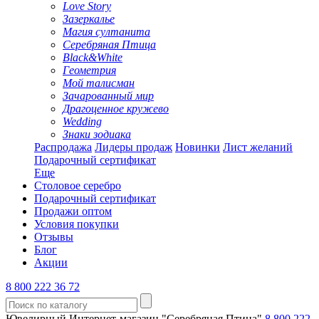
Love Story
Зазеркалье
Магия султанита
Серебряная Птица
Black&White
Геометрия
Мой талисман
Зачарованный мир
Драгоценное кружево
Wedding
Знаки зодиака
Распродажа
Лидеры продаж
Новинки
Лист желаний
Подарочный сертификат
Еще
Столовое серебро
Подарочный сертификат
Продажи оптом
Условия покупки
Отзывы
Блог
Акции
8 800 222 36 72
Ювелирный Интернет-магазин "Серебряная Птица"
8 800 222