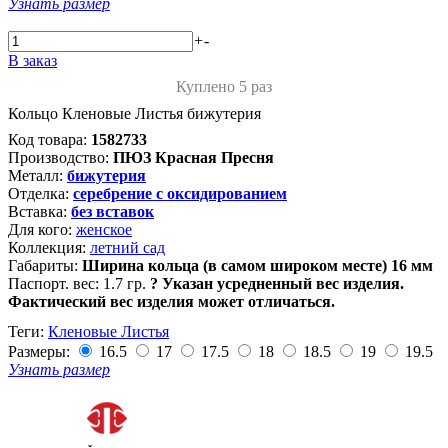
Узнать размер
+
-
В заказ
Куплено 5 раз
Кольцо Кленовые Листья бижутерия
Код товара:
1582733
Производство:
ПЮЗ Красная Пресня
Металл:
бижутерия
Отделка:
серебрение с оксидированием
Вставка:
без вставок
Для кого:
женское
Коллекция:
летний сад
Габариты:
Ширина кольца (в самом широком месте) 16 мм
Паспорт. вес:
1.7 гр.
?
Указан усредненный вес изделия.
Фактический вес изделия может отличаться.
Теги:
Кленовые Листья
Размеры:
16.5
17
17.5
18
18.5
19
19.5
Узнать размер