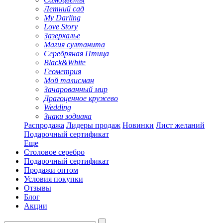
Летний сад
My Darling
Love Story
Зазеркалье
Магия султанита
Серебряная Птица
Black&White
Геометрия
Мой талисман
Зачарованный мир
Драгоценное кружево
Wedding
Знаки зодиака
Распродажа
Лидеры продаж
Новинки
Лист желаний
Подарочный сертификат
Еще
Столовое серебро
Подарочный сертификат
Продажи оптом
Условия покупки
Отзывы
Блог
Акции