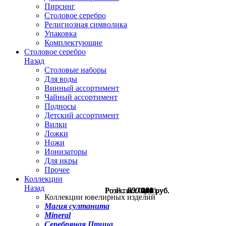
Пирсинг
Столовое серебро
Религиозная символика
Упаковка
Комплектующие
Столовое серебро
Назад
Столовые наборы
Для воды
Винный ассортимент
Чайный ассортимент
Подносы
Детский ассортимент
Вилки
Ложки
Ножи
Ионизаторы
Для икры
Прочее
Коллекции
Назад
Розн.:
Розн.:
Розн.:
Розн.:
Розн.:
Розн.:
550
650
500
550
700
0
413
488
260
281
525
руб.
руб.
руб.
руб.
руб.
руб.
Коллекции ювелирных изделий
Магия султанита
Mineral
Серебряная Птица