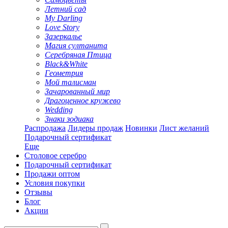
Летний сад
My Darling
Love Story
Зазеркалье
Магия султанита
Серебряная Птица
Black&White
Геометрия
Мой талисман
Зачарованный мир
Драгоценное кружево
Wedding
Знаки зодиака
Распродажа
Лидеры продаж
Новинки
Лист желаний
Подарочный сертификат
Еще
Столовое серебро
Подарочный сертификат
Продажи оптом
Условия покупки
Отзывы
Блог
Акции