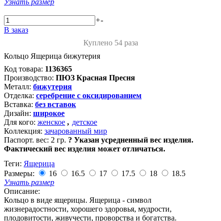
Узнать размер
+
-
В заказ
Куплено 54 раза
Кольцо Ящерица бижутерия
Код товара:
1136365
Производство:
ПЮЗ Красная Пресня
Металл:
бижутерия
Отделка:
серебрение с оксидированием
Вставка:
без вставок
Дизайн:
широкое
Для кого:
женское
,
детское
Коллекция:
зачарованный мир
Паспорт. вес:
2 гр.
?
Указан усредненный вес изделия.
Фактический вес изделия может отличаться.
Теги:
Ящерица
Размеры:
16
16.5
17
17.5
18
18.5
Узнать размер
Описание:
Кольцо в виде ящерицы. Ящерица - символ
жизнерадостности, хорошего здоровья, мудрости,
плодовитости, живучести, проворства и богатства.