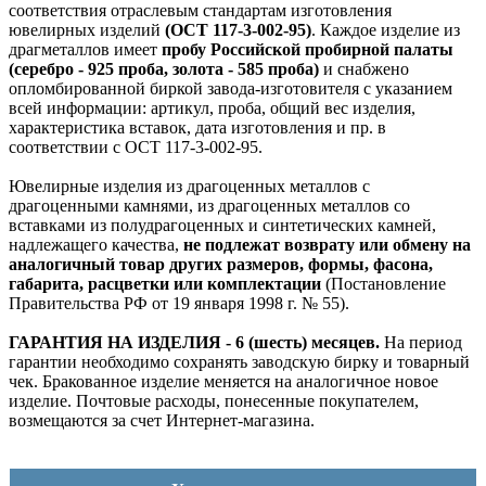
соответствия отраслевым стандартам изготовления
ювелирных изделий
(ОСТ 117-3-002-95)
. Каждое изделие из
драгметаллов имеет
пробу Российской пробирной палаты
(серебро - 925 проба, золота - 585 проба)
и снабжено
опломбированной биркой завода-изготовителя с указанием
всей информации: артикул, проба, общий вес изделия,
характеристика вставок, дата изготовления и пр. в
соответствии с ОСТ 117-3-002-95.
Ювелирные изделия из драгоценных металлов с
драгоценными камнями, из драгоценных металлов со
вставками из полудрагоценных и синтетических камней,
надлежащего качества,
не подлежат возврату или обмену на
аналогичный товар других размеров, формы, фасона,
габарита, расцветки или комплектации
(Постановление
Правительства РФ от 19 января 1998 г. № 55).
ГАРАНТИЯ НА ИЗДЕЛИЯ - 6 (шесть) месяцев.
На период
гарантии необходимо сохранять заводскую бирку и товарный
чек. Бракованное изделие меняется на аналогичное новое
изделие. Почтовые расходы, понесенные покупателем,
возмещаются за счет Интернет-магазина.