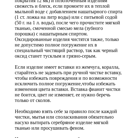
покрытия 12 мк) и позолоченным изделиям
свежесть и блеск, если промоете их в теплой
мыльной воде с добавлением нашатырного спирта
(1 ст. ложка на литр воды) или с питьевой содой
(50 г. на 1 л. воды), после чего прочистите мягкой
тканью, смоченной смесью мела (зубного
порошка) с нашатырным спиртом.
Оксидированные изделия чистятся также, только
не допустимо полное погружение их в
специальный чистящий раствор, так как черный
оксид станет тусклым и грязно-серым.
Если изделие имеет вставки из жемчуга, коралла,
старайтесь не задевать при ручной чистке вставку,
чтобы избежать повреждения и по возможности
исключить полное погружение,чтобы избежать
изменения цвета вставки. Вставка фианит чистки
не боится, цвет не изменяет, ее нужно беречь
только от сколов.
Необходимо взять себе за правило после каждой
чистки, мытья или споласкивания обязательно
насухо вытирать серебряное изделие мягкой
тканью или просушивать феном.