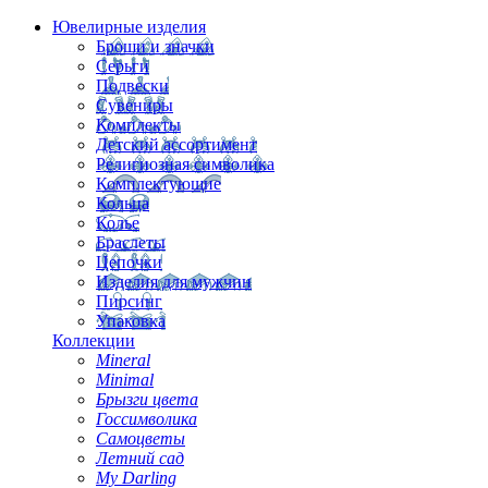
Ювелирные изделия
Броши и значки
Серьги
Подвески
Сувениры
Комплекты
Детский ассортимент
Религиозная символика
Комплектующие
Кольца
Колье
Браслеты
Цепочки
Изделия для мужчин
Пирсинг
Упаковка
Коллекции
Mineral
Minimal
Брызги цвета
Госсимволика
Самоцветы
Летний сад
My Darling