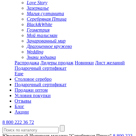
Love Story
Зазеркалье
Магия султанита
Серебряная Птица
Black&White
Геометрия
Мой талисман
Зачарованный мир
Драгоценное кружево
Wedding
Знаки зодиака
Распродажа
Лидеры продаж
Новинки
Лист желаний
Подарочный сертификат
Еще
Столовое серебро
Подарочный сертификат
Продажи оптом
Условия покупки
Отзывы
Блог
Акции
8 800 222 36 72
Ювелирный Интернет-магазин "Серебряная Птица"
8 800 222