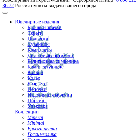
36 72
Россия
пункты выдачи вашего города
Ювелирные изделия
Броши и значки
Серьги
Подвески
Сувениры
Комплекты
Детский ассортимент
Религиозная символика
Комплектующие
Кольца
Колье
Браслеты
Цепочки
Изделия для мужчин
Пирсинг
Упаковка
Коллекции
Mineral
Minimal
Брызги цвета
Госсимволика
Самоцветы