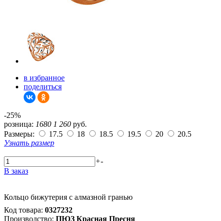
в избранное
поделиться
-25%
розница:
1680
1 260
руб.
Размеры:
17.5
18
18.5
19.5
20
20.5
Узнать размер
+
-
В заказ
Кольцо бижутерия с алмазной гранью
Код товара:
0327232
Производство:
ПЮЗ Красная Пресня