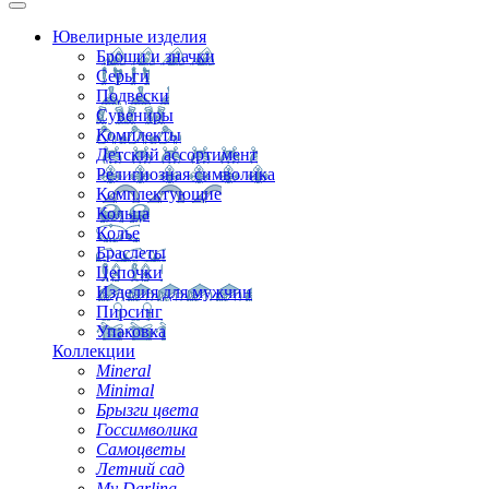
Ювелирные изделия
Броши и значки
Серьги
Подвески
Сувениры
Комплекты
Детский ассортимент
Религиозная символика
Комплектующие
Кольца
Колье
Браслеты
Цепочки
Изделия для мужчин
Пирсинг
Упаковка
Коллекции
Mineral
Minimal
Брызги цвета
Госсимволика
Самоцветы
Летний сад
My Darling