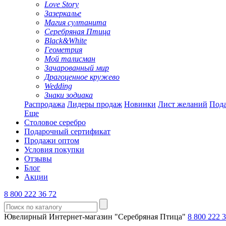
Love Story
Зазеркалье
Магия султанита
Серебряная Птица
Black&White
Геометрия
Мой талисман
Зачарованный мир
Драгоценное кружево
Wedding
Знаки зодиака
Распродажа
Лидеры продаж
Новинки
Лист желаний
Пода
Еще
Столовое серебро
Подарочный сертификат
Продажи оптом
Условия покупки
Отзывы
Блог
Акции
8 800 222 36 72
Ювелирный Интернет-магазин "Серебряная Птица"
8 800 222 