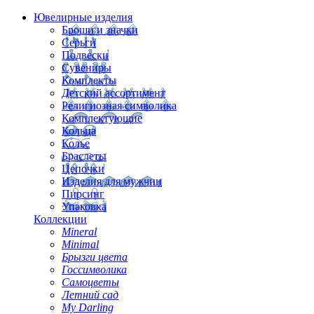
Ювелирные изделия
Броши и значки
Серьги
Подвески
Сувениры
Комплекты
Детский ассортимент
Религиозная символика
Комплектующие
Кольца
Колье
Браслеты
Цепочки
Изделия для мужчин
Пирсинг
Упаковка
Коллекции
Mineral
Minimal
Брызги цвета
Госсимволика
Самоцветы
Летний сад
My Darling