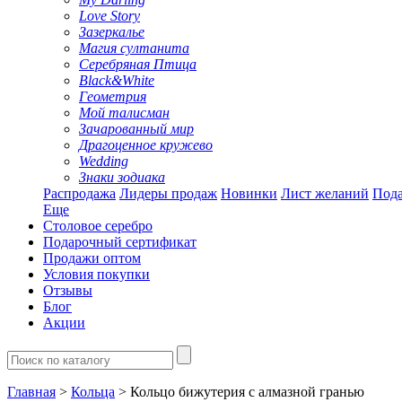
Love Story
Зазеркалье
Магия султанита
Серебряная Птица
Black&White
Геометрия
Мой талисман
Зачарованный мир
Драгоценное кружево
Wedding
Знаки зодиака
Распродажа
Лидеры продаж
Новинки
Лист желаний
Пода
Еще
Столовое серебро
Подарочный сертификат
Продажи оптом
Условия покупки
Отзывы
Блог
Акции
Главная
>
Кольца
> Кольцо бижутерия с алмазной гранью