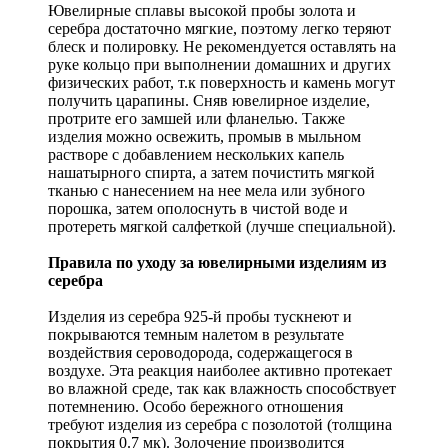
Ювелирные сплавы высокой пробы золота и
серебра достаточно мягкие, поэтому легко теряют
блеск и полировку. Не рекомендуется оставлять на
руке кольцо при выполнении домашних и других
физических работ, т.к поверхность и камень могут
получить царапины. Сняв ювелирное изделие,
протрите его замшей или фланелью. Также
изделия можно освежить, промыв в мыльном
растворе с добавлением нескольких капель
нашатырного спирта, а затем почистить мягкой
тканью с нанесением на нее мела или зубного
порошка, затем ополоснуть в чистой воде и
протереть мягкой салфеткой (лучше специальной).
Правила по уходу за ювелирными изделиям из
серебра
Изделия из серебра 925-й пробы тускнеют и
покрываются темным налетом в результате
воздействия сероводорода, содержащегося в
воздухе. Эта реакция наиболее активно протекает
во влажной среде, так как влажность способствует
потемнению. Особо бережного отношения
требуют изделия из серебра с позолотой (толщина
покрытия 0.7 мк). Золочение производится