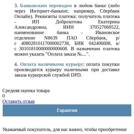
3.
Банковским переводом
в любом банке (либо
через Интернет-банкинг, например, Сбербанк
Онлайн). Реквизиты платежа: получатель платежа
- ИП Доброхотова Екатерина
Александровна, ИНН 370527069522,
наименование банка - Ивановское
отделение N8639 ПАО Сбербанк, р/
с 40802810117000002738, БИК 042406608, к/
с 30101810000000000608. В назначении платежа
можно указать "Оплата заказа №....".
4.
Оплата наличными курьеру
: оплата покупки
производится курьеру наличными при доставке
заказа курьерской службой DPD.
Средняя оценка товара
0
Оставить отзыв
Гарантия
Уважаемый покупатель, для нас важно, чтобы приобретение