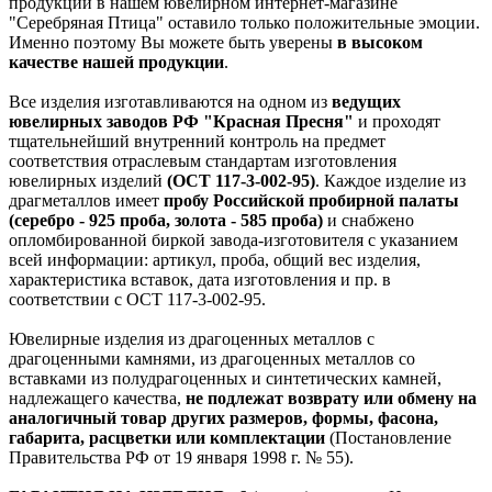
продукции в нашем ювелирном интернет-магазине
"Серебряная Птица" оставило только положительные эмоции.
Именно поэтому Вы можете быть уверены
в высоком
качестве нашей продукции
.
Все изделия изготавливаются на одном из
ведущих
ювелирных заводов РФ "Красная Пресня"
и проходят
тщательнейший внутренний контроль на предмет
соответствия отраслевым стандартам изготовления
ювелирных изделий
(ОСТ 117-3-002-95)
. Каждое изделие из
драгметаллов имеет
пробу Российской пробирной палаты
(серебро - 925 проба, золота - 585 проба)
и снабжено
опломбированной биркой завода-изготовителя с указанием
всей информации: артикул, проба, общий вес изделия,
характеристика вставок, дата изготовления и пр. в
соответствии с ОСТ 117-3-002-95.
Ювелирные изделия из драгоценных металлов с
драгоценными камнями, из драгоценных металлов со
вставками из полудрагоценных и синтетических камней,
надлежащего качества,
не подлежат возврату или обмену на
аналогичный товар других размеров, формы, фасона,
габарита, расцветки или комплектации
(Постановление
Правительства РФ от 19 января 1998 г. № 55).