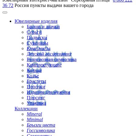
36 72
Россия
пункты выдачи вашего города
Ювелирные изделия
Броши и значки
Серьги
Подвески
Сувениры
Комплекты
Детский ассортимент
Религиозная символика
Комплектующие
Кольца
Колье
Браслеты
Цепочки
Изделия для мужчин
Пирсинг
Упаковка
Коллекции
Mineral
Minimal
Брызги цвета
Госсимволика
Самоцветы