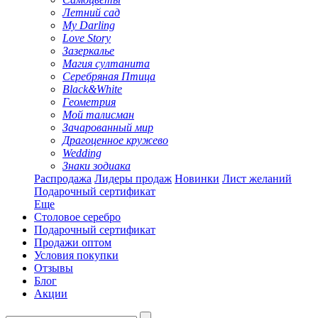
Летний сад
My Darling
Love Story
Зазеркалье
Магия султанита
Серебряная Птица
Black&White
Геометрия
Мой талисман
Зачарованный мир
Драгоценное кружево
Wedding
Знаки зодиака
Распродажа
Лидеры продаж
Новинки
Лист желаний
Подарочный сертификат
Еще
Столовое серебро
Подарочный сертификат
Продажи оптом
Условия покупки
Отзывы
Блог
Акции