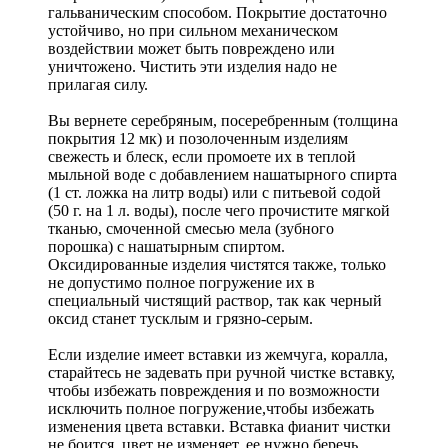
гальваническим способом. Покрытие достаточно
устойчиво, но при сильном механическом
воздействии может быть повреждено или
уничтожено. Чистить эти изделия надо не
прилагая силу.
Вы вернете серебряным, посеребренным (толщина
покрытия 12 мк) и позолоченным изделиям
свежесть и блеск, если промоете их в теплой
мыльной воде с добавлением нашатырного спирта
(1 ст. ложка на литр воды) или с питьевой содой
(50 г. на 1 л. воды), после чего прочистите мягкой
тканью, смоченной смесью мела (зубного
порошка) с нашатырным спиртом.
Оксидированные изделия чистятся также, только
не допустимо полное погружение их в
специальный чистящий раствор, так как черный
оксид станет тусклым и грязно-серым.
Если изделие имеет вставки из жемчуга, коралла,
старайтесь не задевать при ручной чистке вставку,
чтобы избежать повреждения и по возможности
исключить полное погружение,чтобы избежать
изменения цвета вставки. Вставка фианит чистки
не боится, цвет не изменяет, ее нужно беречь