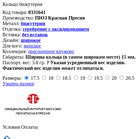
Кольцо бижутерия
Код товара:
0331641
Производство:
ПЮЗ Красная Пресня
Металл:
бижутерия
Отделка:
серебрение с оксидированием
Вставка:
без вставок
Дизайн:
широкое
Для кого:
женское
Коллекция:
драгоценное кружево
Габариты:
Ширина кольца (в самом широком месте) 15 мм.
Паспорт. вес:
3.8 гр.
?
Указан усредненный вес изделия.
Фактический вес изделия может отличаться.
Размеры:
17.5
18
18.5
19
19.5
20
20.5
Узнать размер
Условия Оплаты