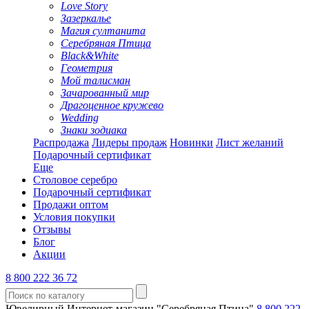
Love Story
Зазеркалье
Магия султанита
Серебряная Птица
Black&White
Геометрия
Мой талисман
Зачарованный мир
Драгоценное кружево
Wedding
Знаки зодиака
Распродажа
Лидеры продаж
Новинки
Лист желаний
Подарочный сертификат
Еще
Столовое серебро
Подарочный сертификат
Продажи оптом
Условия покупки
Отзывы
Блог
Акции
8 800 222 36 72
Ювелирный Интернет-магазин "Серебряная Птица"
8 800 222