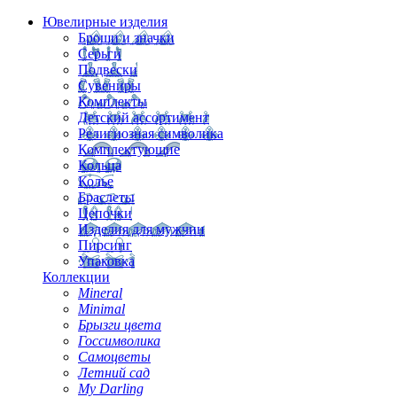
Ювелирные изделия
Броши и значки
Серьги
Подвески
Сувениры
Комплекты
Детский ассортимент
Религиозная символика
Комплектующие
Кольца
Колье
Браслеты
Цепочки
Изделия для мужчин
Пирсинг
Упаковка
Коллекции
Mineral
Minimal
Брызги цвета
Госсимволика
Самоцветы
Летний сад
My Darling