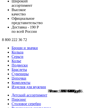
Широкий
ассортимент
Высокое
качество
Официальное
представительство
Доставка - 190 Р
по всей России
8 800 222 36 72
Броши и значки
Кольца
Серьги
Колье
Подвески
Браслеты
Сувениры
Цепочки
Комплекты
Изделия для мужчин
Розн.:
Розн.:
Розн.:
Розн.:
Розн.:
Розн.:
Розн.:
1780
1250
1450
880
550
880
700
1 335
458
413
660
525
938
754
руб.
руб.
руб.
руб.
руб.
руб.
руб.
Детский ассортимент
Пирсинг
Столовое серебро