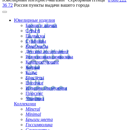
36 72
Россия
пункты выдачи вашего города
Ювелирные изделия
Броши и значки
Серьги
Подвески
Сувениры
Комплекты
Детский ассортимент
Религиозная символика
Комплектующие
Кольца
Колье
Браслеты
Цепочки
Изделия для мужчин
Пирсинг
Упаковка
Коллекции
Mineral
Minimal
Брызги цвета
Госсимволика
Самоцветы