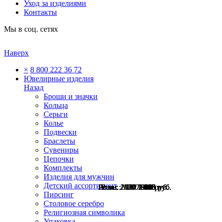
Уход за изделиями
Контакты
Мы в соц. сетях
Наверх
×
8 800 222 36 72
Ювелирные изделия
Назад
Броши и значки
Кольца
Серьги
Колье
Подвески
Браслеты
Сувениры
Цепочки
Комплекты
Изделия для мужчин
Детский ассортимент
Розн.:
Розн.:
Розн.:
Розн.:
Розн.:
Розн.:
Розн.:
2460
1450
1630
2820
1080
1200
1200
1 845
1 088
1 223
2 115
810
900
900
руб.
руб.
руб.
руб.
руб.
руб.
руб.
Пирсинг
Столовое серебро
Религиозная символика
Упаковка