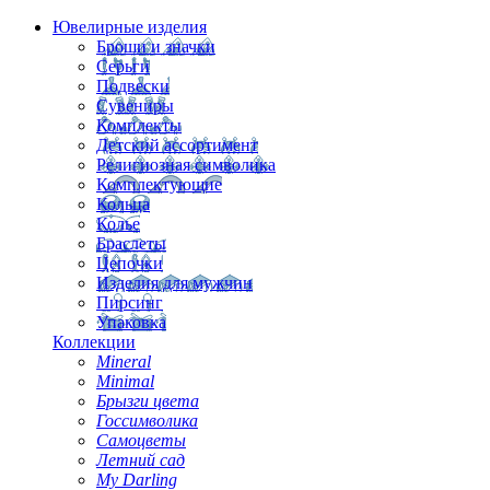
Ювелирные изделия
Броши и значки
Серьги
Подвески
Сувениры
Комплекты
Детский ассортимент
Религиозная символика
Комплектующие
Кольца
Колье
Браслеты
Цепочки
Изделия для мужчин
Пирсинг
Упаковка
Коллекции
Mineral
Minimal
Брызги цвета
Госсимволика
Самоцветы
Летний сад
My Darling