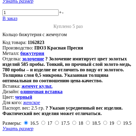
Узнать размер
+
-
В заказ
Куплено 5 раз
Кольцо бижутерия с жемчугом
Код товара:
1162823
Производство:
ПЮЗ Красная Пресня
Металл:
бижутерия
Отделка:
золочение
?
Золочение имитирует цвет золотых
изделий 585 пробы. Тонкий, но прочный слой золото-медь,
780 пробы – и изделие не отличить по виду от золотого.
Толщина слоя 0,5 микрона. Указанная толщина
оптимальная по соотношению цена-качество.
Вставка:
жемчуг культ.
Дизайн:
одиночная вставка
Цвет:
черный
Для кого:
женское
Паспорт. вес:
2.5 гр.
?
Указан усредненный вес изделия.
Фактический вес изделия может отличаться.
Размеры:
16.5
17
17.5
18
18.5
19
19.5
Узнать размер