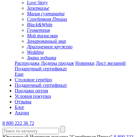
Love Story
Зазеркалье
Магия султанита
Серебряная Птица
Black&White
Геометрия
Мой талисман
Зачарованный мир
Драгоценное кружево
Wedding
Знаки зодиака
Распродажа
Лидеры продаж
Новинки
Лист желаний
Подарочный сертификат
Еще
Столовое серебро
Подарочный сертификат
Продажи оптом
Условия покупки
Отзывы
Блог
Акции
8 800 222 36 72
Ювелирный Интернет-магазин "Серебряная Птица"
8 800 222