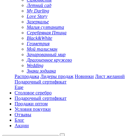
Летний сад
My Darling
Love Story
Зазеркалье
Магия султанита
Серебряная Птица
Black&White
Геометрия
Мой талисман
Зачарованный мир
Драгоценное кружево
Wedding
Знаки зодиака
Распродажа
Лидеры продаж
Новинки
Лист желаний
Подарочный сертификат
Еще
Столовое серебро
Подарочный сертификат
Продажи оптом
Условия покупки
Отзывы
Блог
Акции