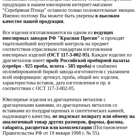
продукции в нашем ювелирном интернет-магазине
"Серебряная Птица" оставило только положительные эмоции.
Именно поэтому Вы можете быть уверены
в высоком
качестве нашей продукции
.
Все изделия изготавливаются на одном из
ведущих
ювелирных заводов РФ "Красная Пресня"
и проходят
тщательнейший внутренний контроль на предмет
соответствия отраслевым стандартам изготовления
ювелирных изделий
(ОСТ 117-3-002-95)
. Каждое изделие из
драгметаллов имеет
пробу Российской пробирной палаты
(серебро - 925 проба, золота - 585 проба)
и снабжено
опломбированной биркой завода-изготовителя с указанием
всей информации: артикул, проба, общий вес изделия,
характеристика вставок, дата изготовления и пр. в
соответствии с ОСТ 117-3-002-95.
Ювелирные изделия из драгоценных металлов с
драгоценными камнями, из драгоценных металлов со
вставками из полудрагоценных и синтетических камней,
надлежащего качества,
не подлежат возврату или обмену на
аналогичный товар других размеров, формы, фасона,
габарита, расцветки или комплектации
(Постановление
Правительства РФ от 19 января 1998 г. № 55).