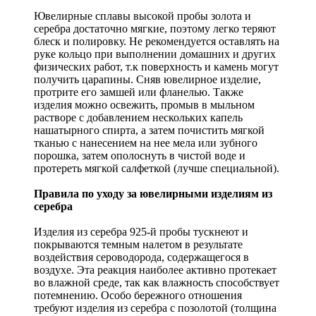
Ювелирные сплавы высокой пробы золота и
серебра достаточно мягкие, поэтому легко теряют
блеск и полировку. Не рекомендуется оставлять на
руке кольцо при выполнении домашних и других
физических работ, т.к поверхность и камень могут
получить царапины. Сняв ювелирное изделие,
протрите его замшей или фланелью. Также
изделия можно освежить, промыв в мыльном
растворе с добавлением нескольких капель
нашатырного спирта, а затем почистить мягкой
тканью с нанесением на нее мела или зубного
порошка, затем ополоснуть в чистой воде и
протереть мягкой салфеткой (лучше специальной).
Правила по уходу за ювелирными изделиям из
серебра
Изделия из серебра 925-й пробы тускнеют и
покрываются темным налетом в результате
воздействия сероводорода, содержащегося в
воздухе. Эта реакция наиболее активно протекает
во влажной среде, так как влажность способствует
потемнению. Особо бережного отношения
требуют изделия из серебра с позолотой (толщина