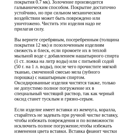
покрытия 0.7 мк). Золочение производится
гальваническим способом. Покрытие достаточно
устойчиво, но при сильном механическом
воздействии может быть повреждено или
уничтожено. Чистить эти изделия надо не
прилагая силу.
Вы вернете серебряным, посеребренным (толщина
покрытия 12 мк) и позолоченным изделиям
свежесть и блеск, если промоете их в теплой
мыльной воде с добавлением нашатырного спирта
(1 ст. ложка на литр воды) или с питьевой содой
(50 г. на 1 л. воды), после чего прочистите мягкой
тканью, смоченной смесью мела (зубного
порошка) с нашатырным спиртом.
Оксидированные изделия чистятся также, только
не допустимо полное погружение их в
специальный чистящий раствор, так как черный
оксид станет тусклым и грязно-серым.
Если изделие имеет вставки из жемчуга, коралла,
старайтесь не задевать при ручной чистке вставку,
чтобы избежать повреждения и по возможности
исключить полное погружение,чтобы избежать
изменения цвета вставки. Вставка фианит чистки