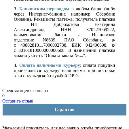
3.
Банковским переводом
в любом банке (либо
через Интернет-банкинг, например, Сбербанк
Онлайн). Реквизиты платежа: получатель платежа
- ИП Доброхотова Екатерина
Александровна, ИНН 370527069522,
наименование банка - Ивановское
отделение N8639 ПАО Сбербанк, р/
с 40802810117000002738, БИК 042406608, к/
с 30101810000000000608. В назначении платежа
можно указать "Оплата заказа №....".
4.
Оплата наличными курьеру
: оплата покупки
производится курьеру наличными при доставке
заказа курьерской службой DPD.
Средняя оценка товара
0
Оставить отзыв
Гарантия
Уважаемый покупатель, для нас важно, чтобы приобретение