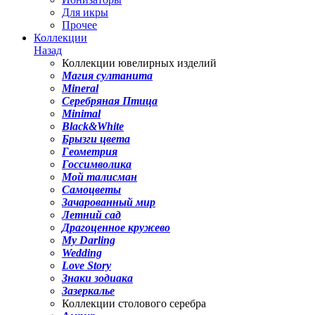
Для икры
Прочее
Коллекции
Назад
Коллекции ювелирных изделий
Магия султанита
Mineral
Серебряная Птица
Minimal
Black&White
Брызги цвета
Геометрия
Госсимволика
Мой талисман
Самоцветы
Зачарованный мир
Летний сад
Драгоценное кружево
My Darling
Wedding
Love Story
Знаки зодиака
Зазеркалье
Коллекции столового серебра