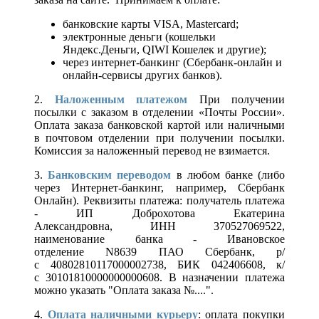
банковские карты VISA, Mastercard;
электронные деньги (кошельки
Яндекс.Деньги, QIWI Кошелек и другие);
через интернет-банкинг (Сбербанк-онлайн и
онлайн-сервисы других банков).
2.
Наложенным платежом
При получении
посылки с заказом в отделении «Почты России».
Оплата заказа банковской картой или наличными
в почтовом отделении при получении посылки.
Комиссия за наложенный перевод не взимается.
3.
Банковским переводом
в любом банке (либо
через Интернет-банкинг, например, Сбербанк
Онлайн). Реквизиты платежа: получатель платежа
- ИП Доброхотова Екатерина
Александровна, ИНН 370527069522,
наименование банка - Ивановское
отделение N8639 ПАО Сбербанк, р/
с 40802810117000002738, БИК 042406608, к/
с 30101810000000000608. В назначении платежа
можно указать "Оплата заказа №....".
4.
Оплата наличными курьеру
: оплата покупки