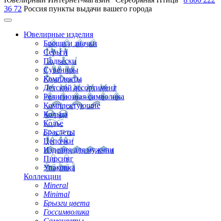
36 72
Россия
пункты выдачи вашего города
Ювелирные изделия
Броши и значки
Серьги
Подвески
Сувениры
Комплекты
Детский ассортимент
Религиозная символика
Комплектующие
Кольца
Колье
Браслеты
Цепочки
Изделия для мужчин
Пирсинг
Упаковка
Коллекции
Mineral
Minimal
Брызги цвета
Госсимволика
Самоцветы