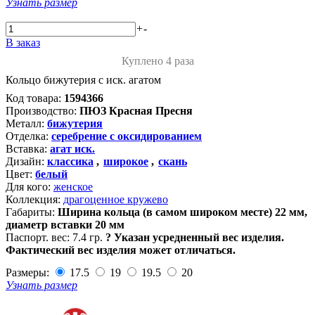
Узнать размер
+
-
В заказ
Куплено 4 раза
Кольцо бижутерия с иск. агатом
Код товара:
1594366
Производство:
ПЮЗ Красная Пресня
Металл:
бижутерия
Отделка:
серебрение с оксидированием
Вставка:
агат иск.
Дизайн:
классика
,
широкое
,
скань
Цвет:
белый
Для кого:
женское
Коллекция:
драгоценное кружево
Габариты:
Ширина кольца (в самом широком месте) 22 мм,
диаметр вставки 20 мм
Паспорт. вес:
7.4 гр.
?
Указан усредненный вес изделия.
Фактический вес изделия может отличаться.
Размеры:
17.5
19
19.5
20
Узнать размер