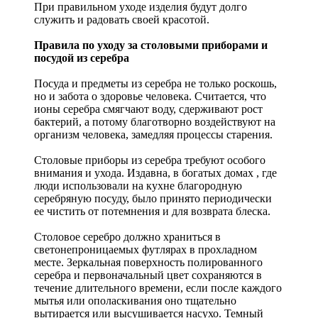
При правильном уходе изделия будут долго
служить и радовать своей красотой.
Правила по уходу за столовыми приборами и
посудой из серебра
Посуда и предметы из серебра не только роскошь,
но и забота о здоровье человека. Считается, что
ионы серебра смягчают воду, сдерживают рост
бактерий, а потому благотворно воздействуют на
организм человека, замедляя процессы старения.
Столовые приборы из серебра требуют особого
внимания и ухода. Издавна, в богатых домах , где
люди использовали на кухне благородную
серебряную посуду, было принято периодически
ее чистить от потемнения и для возврата блеска.
Столовое серебро должно храниться в
светонепроницаемых футлярах в прохладном
месте. Зеркальная поверхность полированного
серебра и первоначальный цвет сохраняются в
течение длительного времени, если после каждого
мытья или ополаскивания оно тщательно
вытирается или высушивается насухо. Темный