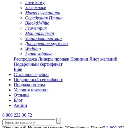
Love Story
Зазеркалье
Магия султанита
Серебряная Птица
Black&White
Геометрия
Мой талисман
Зачарованный мир
Драгоценное кружево
Wedding
Знаки зодиака
Распродажа
Лидеры продаж
Новинки
Лист желаний
Подарочный сертификат
Еще
Столовое серебро
Подарочный сертификат
Продажи оптом
Условия покупки
Отзывы
Блог
Акции
8 800 222 36 72
Ювелирный Интернет-магазин "Серебряная Птица"
8 800 222