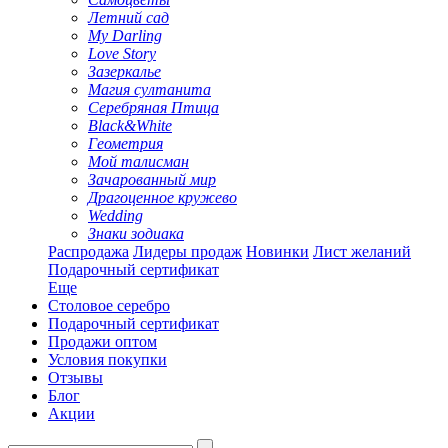
Летний сад
My Darling
Love Story
Зазеркалье
Магия султанита
Серебряная Птица
Black&White
Геометрия
Мой талисман
Зачарованный мир
Драгоценное кружево
Wedding
Знаки зодиака
Распродажа
Лидеры продаж
Новинки
Лист желаний
Подарочный сертификат
Еще
Столовое серебро
Подарочный сертификат
Продажи оптом
Условия покупки
Отзывы
Блог
Акции