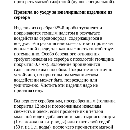
протереть мягкой салфеткой (лучше специальной).
Правила по уходу за ювелирными изделиям из
серебра
Изделия из серебра 925-й пробы тускнеют и
покрываются темным налетом в результате
воздействия сероводорода, содержащегося в
воздухе. Эта реакция наиболее активно протекает
во влажной среде, так как влажность способствует
потемнению. Особо бережного отношения
требуют изделия из серебра с позолотой (толщина
покрытия 0.7 мк). Золочение производится
гальваническим способом. Покрытие достаточно
устойчиво, но при сильном механическом
воздействии может быть повреждено или
уничтожено. Чистить эти изделия надо не
прилагая силу.
Вы вернете серебряным, посеребренным (толщина
покрытия 12 мк) и позолоченным изделиям
свежесть и блеск, если промоете их в теплой
мыльной воде с добавлением нашатырного спирта
(1 ст. ложка на литр воды) или с питьевой содой
(50 г. на 1 л. воды), после чего прочистите мягкой