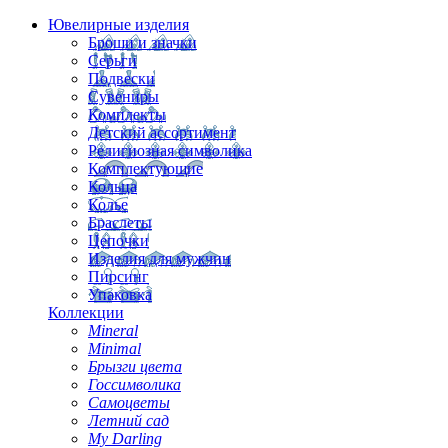
Ювелирные изделия
Броши и значки
Серьги
Подвески
Сувениры
Комплекты
Детский ассортимент
Религиозная символика
Комплектующие
Кольца
Колье
Браслеты
Цепочки
Изделия для мужчин
Пирсинг
Упаковка
Коллекции
Mineral
Minimal
Брызги цвета
Госсимволика
Самоцветы
Летний сад
My Darling