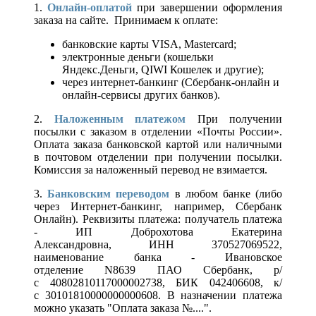
1.
Онлайн-оплатой
при завершении оформления
заказа на сайте. Принимаем к оплате:
банковские карты VISA, Mastercard;
электронные деньги (кошельки
Яндекс.Деньги, QIWI Кошелек и другие);
через интернет-банкинг (Сбербанк-онлайн и
онлайн-сервисы других банков).
2.
Наложенным платежом
При получении
посылки с заказом в отделении «Почты России».
Оплата заказа банковской картой или наличными
в почтовом отделении при получении посылки.
Комиссия за наложенный перевод не взимается.
3.
Банковским переводом
в любом банке (либо
через Интернет-банкинг, например, Сбербанк
Онлайн). Реквизиты платежа: получатель платежа
- ИП Доброхотова Екатерина
Александровна, ИНН 370527069522,
наименование банка - Ивановское
отделение N8639 ПАО Сбербанк, р/
с 40802810117000002738, БИК 042406608, к/
с 30101810000000000608. В назначении платежа
можно указать "Оплата заказа №....".