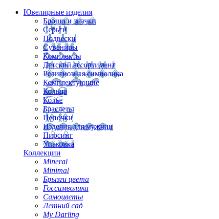
Ювелирные изделия
Броши и значки
Серьги
Подвески
Сувениры
Комплекты
Детский ассортимент
Религиозная символика
Комплектующие
Кольца
Колье
Браслеты
Цепочки
Изделия для мужчин
Пирсинг
Упаковка
Коллекции
Mineral
Minimal
Брызги цвета
Госсимволика
Самоцветы
Летний сад
My Darling