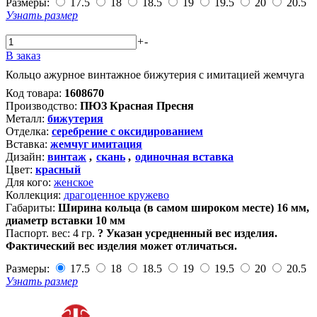
Размеры:
17.5
18
18.5
19
19.5
20
20.5
Узнать размер
+
-
В заказ
Кольцо ажурное винтажное бижутерия с имитацией жемчуга
Код товара:
1608670
Производство:
ПЮЗ Красная Пресня
Металл:
бижутерия
Отделка:
серебрение с оксидированием
Вставка:
жемчуг имитация
Дизайн:
винтаж
,
скань
,
одиночная вставка
Цвет:
красный
Для кого:
женское
Коллекция:
драгоценное кружево
Габариты:
Ширина кольца (в самом широком месте) 16 мм,
диаметр вставки 10 мм
Паспорт. вес:
4 гр.
?
Указан усредненный вес изделия.
Фактический вес изделия может отличаться.
Размеры:
17.5
18
18.5
19
19.5
20
20.5
Узнать размер