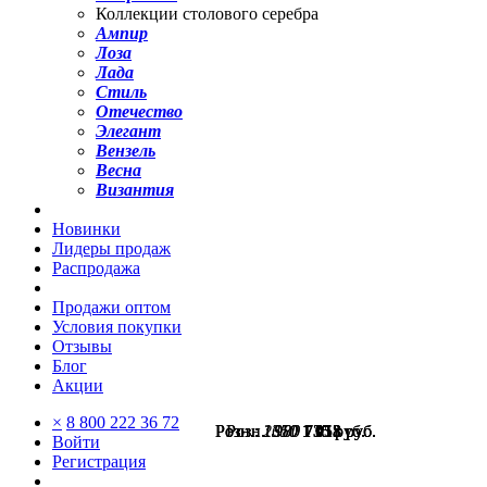
Коллекции столового серебра
Ампир
Лоза
Лада
Стиль
Отечество
Элегант
Вензель
Весна
Византия
Новинки
Лидеры продаж
Распродажа
Продажи оптом
Условия покупки
Отзывы
Блог
Акции
×
8 800 222 36 72
Розн.:
Розн.:
Розн.:
Розн.:
Розн.:
2610
1350
1350
980
980
1 958
1 013
1 013
735
735
руб.
руб.
руб.
руб.
руб.
Войти
Регистрация