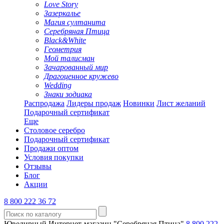
Love Story
Зазеркалье
Магия султанита
Серебряная Птица
Black&White
Геометрия
Мой талисман
Зачарованный мир
Драгоценное кружево
Wedding
Знаки зодиака
Распродажа
Лидеры продаж
Новинки
Лист желаний
Подарочный сертификат
Еще
Столовое серебро
Подарочный сертификат
Продажи оптом
Условия покупки
Отзывы
Блог
Акции
8 800 222 36 72
Ювелирный Интернет-магазин "Серебряная Птица"
8 800 222