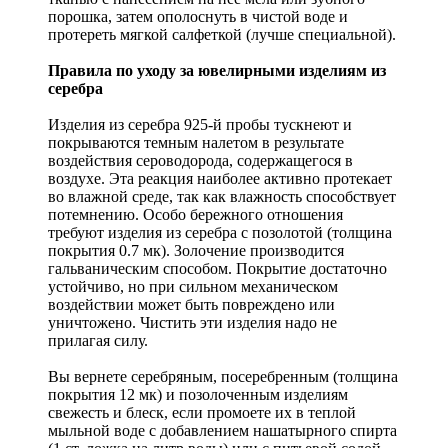
порошка, затем ополоснуть в чистой воде и
протереть мягкой салфеткой (лучше специальной).
Правила по уходу за ювелирными изделиям из
серебра
Изделия из серебра 925-й пробы тускнеют и
покрываются темным налетом в результате
воздействия сероводорода, содержащегося в
воздухе. Эта реакция наиболее активно протекает
во влажной среде, так как влажность способствует
потемнению. Особо бережного отношения
требуют изделия из серебра с позолотой (толщина
покрытия 0.7 мк). Золочение производится
гальваническим способом. Покрытие достаточно
устойчиво, но при сильном механическом
воздействии может быть повреждено или
уничтожено. Чистить эти изделия надо не
прилагая силу.
Вы вернете серебряным, посеребренным (толщина
покрытия 12 мк) и позолоченным изделиям
свежесть и блеск, если промоете их в теплой
мыльной воде с добавлением нашатырного спирта