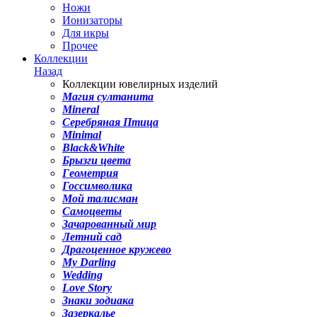
Ножи
Ионизаторы
Для икры
Прочее
Коллекции
Назад
Коллекции ювелирных изделий
Магия султанита
Mineral
Серебряная Птица
Minimal
Black&White
Брызги цвета
Геометрия
Госсимволика
Мой талисман
Самоцветы
Зачарованный мир
Летний сад
Драгоценное кружево
My Darling
Wedding
Love Story
Знаки зодиака
Зазеркалье