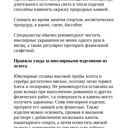
длительного источника света и тепла изделия
способны изменить окраску природных камней.
Снимать во время занятия спортом, косметических
процедур, в ванне, сауне, бассейне.
Специалисты обычно рекомендуют чистить
ювелирные украшения не менее одного раза в
месяц, а также регулярно протирать фланелевой
салфеткой.
Правила ухода за ювелирными изделиями из
золота
Ювелирные сплавы высокой пробы золота и
серебра достаточно мягкие, поэтому легко теряют
блеск и полировку. Не рекомендуется оставлять на
руке кольцо при выполнении домашних и других
физических работ, т.к поверхность и камень могут
получить царапины. Сняв ювелирное изделие,
протрите его замшей или фланелью. Также
изделия можно освежить, промыв в мыльном
растворе с добавлением нескольких капель
нашатырного спирта, а затем почистить мягкой
тканью с нанесением на нее мела или зубного