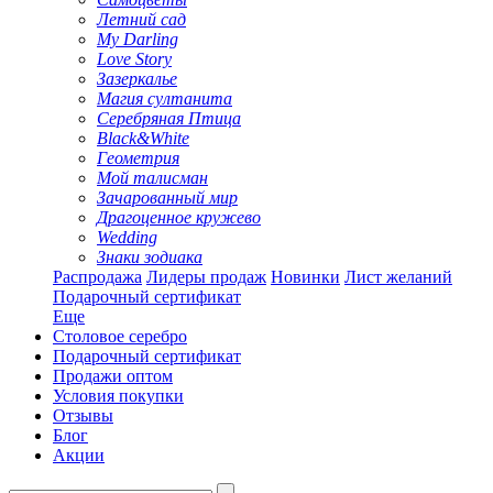
Летний сад
My Darling
Love Story
Зазеркалье
Магия султанита
Серебряная Птица
Black&White
Геометрия
Мой талисман
Зачарованный мир
Драгоценное кружево
Wedding
Знаки зодиака
Распродажа
Лидеры продаж
Новинки
Лист желаний
Подарочный сертификат
Еще
Столовое серебро
Подарочный сертификат
Продажи оптом
Условия покупки
Отзывы
Блог
Акции