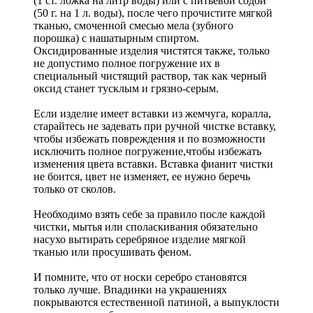
(1 ст. ложка на литр воды) или с питьевой содой
(50 г. на 1 л. воды), после чего прочистите мягкой
тканью, смоченной смесью мела (зубного
порошка) с нашатырным спиртом.
Оксидированные изделия чистятся также, только
не допустимо полное погружение их в
специальный чистящий раствор, так как черный
оксид станет тусклым и грязно-серым.
Если изделие имеет вставки из жемчуга, коралла,
старайтесь не задевать при ручной чистке вставку,
чтобы избежать повреждения и по возможности
исключить полное погружение,чтобы избежать
изменения цвета вставки. Вставка фианит чистки
не боится, цвет не изменяет, ее нужно беречь
только от сколов.
Необходимо взять себе за правило после каждой
чистки, мытья или споласкивания обязательно
насухо вытирать серебряное изделие мягкой
тканью или просушивать феном.
И помните, что от носки серебро становятся
только лучше. Впадинки на украшениях
покрываются естественной патиной, а выпуклости