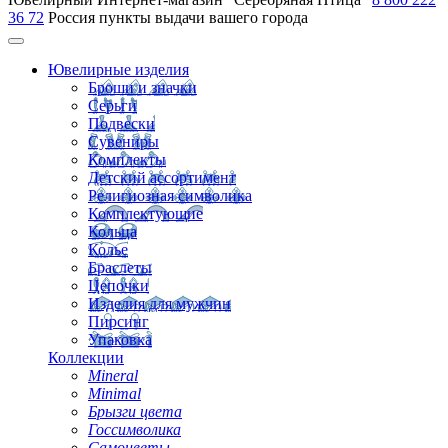
36 72
Россия
пункты выдачи вашего города
Ювелирные изделия
Броши и значки
Серьги
Подвески
Сувениры
Комплекты
Детский ассортимент
Религиозная символика
Комплектующие
Кольца
Колье
Браслеты
Цепочки
Изделия для мужчин
Пирсинг
Упаковка
Коллекции
Mineral
Minimal
Брызги цвета
Госсимволика
Самоцветы