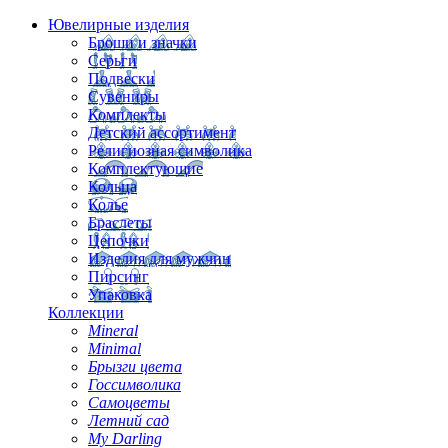
Ювелирные изделия
Броши и значки
Серьги
Подвески
Сувениры
Комплекты
Детский ассортимент
Религиозная символика
Комплектующие
Кольца
Колье
Браслеты
Цепочки
Изделия для мужчин
Пирсинг
Упаковка
Коллекции
Mineral
Minimal
Брызги цвета
Госсимволика
Самоцветы
Летний сад
My Darling