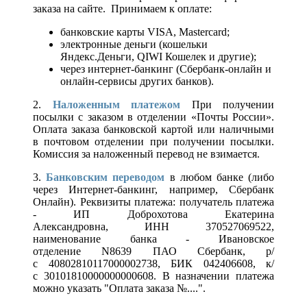
заказа на сайте. Принимаем к оплате:
банковские карты VISA, Mastercard;
электронные деньги (кошельки
Яндекс.Деньги, QIWI Кошелек и другие);
через интернет-банкинг (Сбербанк-онлайн и
онлайн-сервисы других банков).
2.
Наложенным платежом
При получении
посылки с заказом в отделении «Почты России».
Оплата заказа банковской картой или наличными
в почтовом отделении при получении посылки.
Комиссия за наложенный перевод не взимается.
3.
Банковским переводом
в любом банке (либо
через Интернет-банкинг, например, Сбербанк
Онлайн). Реквизиты платежа: получатель платежа
- ИП Доброхотова Екатерина
Александровна, ИНН 370527069522,
наименование банка - Ивановское
отделение N8639 ПАО Сбербанк, р/
с 40802810117000002738, БИК 042406608, к/
с 30101810000000000608. В назначении платежа
можно указать "Оплата заказа №....".