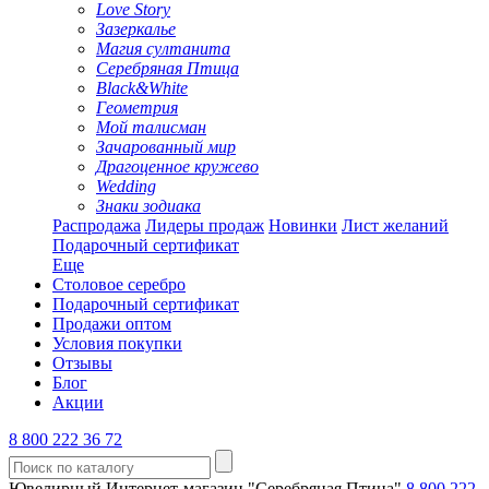
Love Story
Зазеркалье
Магия султанита
Серебряная Птица
Black&White
Геометрия
Мой талисман
Зачарованный мир
Драгоценное кружево
Wedding
Знаки зодиака
Распродажа
Лидеры продаж
Новинки
Лист желаний
Подарочный сертификат
Еще
Столовое серебро
Подарочный сертификат
Продажи оптом
Условия покупки
Отзывы
Блог
Акции
8 800 222 36 72
Ювелирный Интернет-магазин "Серебряная Птица"
8 800 222