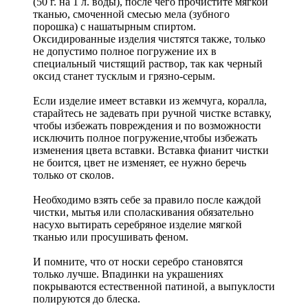
(50 г. на 1 л. воды), после чего прочистите мягкой
тканью, смоченной смесью мела (зубного
порошка) с нашатырным спиртом.
Оксидированные изделия чистятся также, только
не допустимо полное погружение их в
специальный чистящий раствор, так как черный
оксид станет тусклым и грязно-серым.
Если изделие имеет вставки из жемчуга, коралла,
старайтесь не задевать при ручной чистке вставку,
чтобы избежать повреждения и по возможности
исключить полное погружение,чтобы избежать
изменения цвета вставки. Вставка фианит чистки
не боится, цвет не изменяет, ее нужно беречь
только от сколов.
Необходимо взять себе за правило после каждой
чистки, мытья или споласкивания обязательно
насухо вытирать серебряное изделие мягкой
тканью или просушивать феном.
И помните, что от носки серебро становятся
только лучше. Впадинки на украшениях
покрываются естественной патиной, а выпуклости
полируются до блеска.