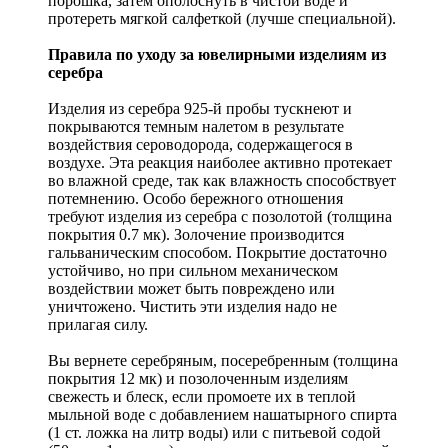
порошка, затем ополоснуть в чистой воде и
протереть мягкой салфеткой (лучше специальной).
Правила по уходу за ювелирными изделиям из
серебра
Изделия из серебра 925-й пробы тускнеют и
покрываются темным налетом в результате
воздействия сероводорода, содержащегося в
воздухе. Эта реакция наиболее активно протекает
во влажной среде, так как влажность способствует
потемнению. Особо бережного отношения
требуют изделия из серебра с позолотой (толщина
покрытия 0.7 мк). Золочение производится
гальваническим способом. Покрытие достаточно
устойчиво, но при сильном механическом
воздействии может быть повреждено или
уничтожено. Чистить эти изделия надо не
прилагая силу.
Вы вернете серебряным, посеребренным (толщина
покрытия 12 мк) и позолоченным изделиям
свежесть и блеск, если промоете их в теплой
мыльной воде с добавлением нашатырного спирта
(1 ст. ложка на литр воды) или с питьевой содой