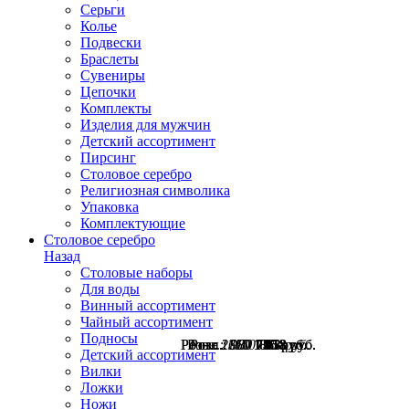
Серьги
Колье
Подвески
Браслеты
Сувениры
Цепочки
Комплекты
Изделия для мужчин
Детский ассортимент
Пирсинг
Столовое серебро
Религиозная символика
Упаковка
Комплектующие
Столовое серебро
Назад
Столовые наборы
Для воды
Винный ассортимент
Чайный ассортимент
Подносы
Розн.:
Розн.:
Розн.:
Розн.:
Розн.:
2610
1350
1150
980
980
1 958
1 013
735
735
863
руб.
руб.
руб.
руб.
руб.
Детский ассортимент
Вилки
Ложки
Ножи