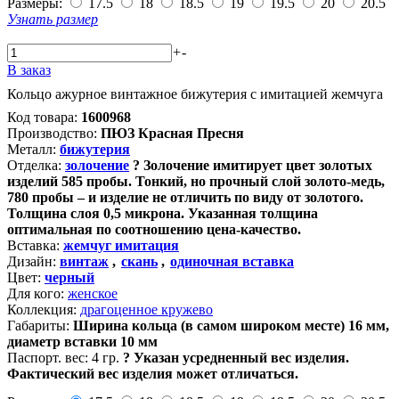
Размеры:
17.5
18
18.5
19
19.5
20
20.5
Узнать размер
+
-
В заказ
Кольцо ажурное винтажное бижутерия с имитацией жемчуга
Код товара:
1600968
Производство:
ПЮЗ Красная Пресня
Металл:
бижутерия
Отделка:
золочение
?
Золочение имитирует цвет золотых
изделий 585 пробы. Тонкий, но прочный слой золото-медь,
780 пробы – и изделие не отличить по виду от золотого.
Толщина слоя 0,5 микрона. Указанная толщина
оптимальная по соотношению цена-качество.
Вставка:
жемчуг имитация
Дизайн:
винтаж
,
скань
,
одиночная вставка
Цвет:
черный
Для кого:
женское
Коллекция:
драгоценное кружево
Габариты:
Ширина кольца (в самом широком месте) 16 мм,
диаметр вставки 10 мм
Паспорт. вес:
4 гр.
?
Указан усредненный вес изделия.
Фактический вес изделия может отличаться.