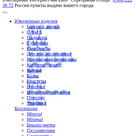
36 72
Россия
пункты выдачи вашего города
Ювелирные изделия
Броши и значки
Серьги
Подвески
Сувениры
Комплекты
Детский ассортимент
Религиозная символика
Комплектующие
Кольца
Колье
Браслеты
Цепочки
Изделия для мужчин
Пирсинг
Упаковка
Коллекции
Mineral
Minimal
Брызги цвета
Госсимволика
Самоцветы