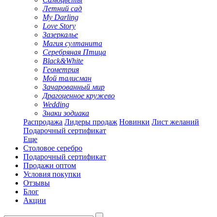
Летний сад
My Darling
Love Story
Зазеркалье
Магия султанита
Серебряная Птица
Black&White
Геометрия
Мой талисман
Зачарованный мир
Драгоценное кружево
Wedding
Знаки зодиака
Распродажа
Лидеры продаж
Новинки
Лист желаний
Подарочный сертификат
Еще
Столовое серебро
Подарочный сертификат
Продажи оптом
Условия покупки
Отзывы
Блог
Акции