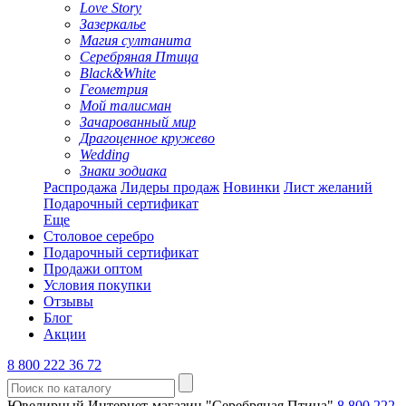
Love Story
Зазеркалье
Магия султанита
Серебряная Птица
Black&White
Геометрия
Мой талисман
Зачарованный мир
Драгоценное кружево
Wedding
Знаки зодиака
Распродажа
Лидеры продаж
Новинки
Лист желаний
Подарочный сертификат
Еще
Столовое серебро
Подарочный сертификат
Продажи оптом
Условия покупки
Отзывы
Блог
Акции
8 800 222 36 72
Ювелирный Интернет-магазин "Серебряная Птица"
8 800 222