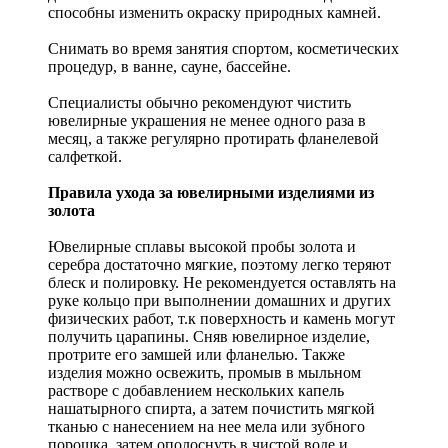
способны изменить окраску природных камней.
Снимать во время занятия спортом, косметических
процедур, в ванне, сауне, бассейне.
Специалисты обычно рекомендуют чистить
ювелирные украшения не менее одного раза в
месяц, а также регулярно протирать фланелевой
салфеткой.
Правила ухода за ювелирными изделиями из
золота
Ювелирные сплавы высокой пробы золота и
серебра достаточно мягкие, поэтому легко теряют
блеск и полировку. Не рекомендуется оставлять на
руке кольцо при выполнении домашних и других
физических работ, т.к поверхность и камень могут
получить царапины. Сняв ювелирное изделие,
протрите его замшей или фланелью. Также
изделия можно освежить, промыв в мыльном
растворе с добавлением нескольких капель
нашатырного спирта, а затем почистить мягкой
тканью с нанесением на нее мела или зубного
порошка, затем ополоснуть в чистой воде и