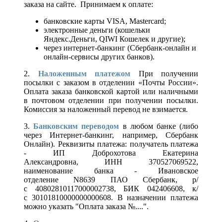
заказа на сайте. Принимаем к оплате:
банковские карты VISA, Mastercard;
электронные деньги (кошельки
Яндекс.Деньги, QIWI Кошелек и другие);
через интернет-банкинг (Сбербанк-онлайн и
онлайн-сервисы других банков).
2.
Наложенным платежом
При получении
посылки с заказом в отделении «Почты России».
Оплата заказа банковской картой или наличными
в почтовом отделении при получении посылки.
Комиссия за наложенный перевод не взимается.
3.
Банковским переводом
в любом банке (либо
через Интернет-банкинг, например, Сбербанк
Онлайн). Реквизиты платежа: получатель платежа
- ИП Доброхотова Екатерина
Александровна, ИНН 370527069522,
наименование банка - Ивановское
отделение N8639 ПАО Сбербанк, р/
с 40802810117000002738, БИК 042406608, к/
с 30101810000000000608. В назначении платежа
можно указать "Оплата заказа №....".