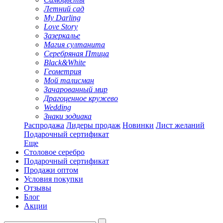
Летний сад
My Darling
Love Story
Зазеркалье
Магия султанита
Серебряная Птица
Black&White
Геометрия
Мой талисман
Зачарованный мир
Драгоценное кружево
Wedding
Знаки зодиака
Распродажа
Лидеры продаж
Новинки
Лист желаний
Подарочный сертификат
Еще
Столовое серебро
Подарочный сертификат
Продажи оптом
Условия покупки
Отзывы
Блог
Акции