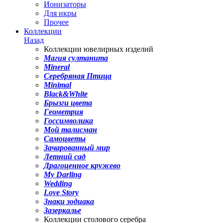
Ионизаторы
Для икры
Прочее
Коллекции
Назад
Коллекции ювелирных изделий
Магия султанита
Mineral
Серебряная Птица
Minimal
Black&White
Брызги цвета
Геометрия
Госсимволика
Мой талисман
Самоцветы
Зачарованный мир
Летний сад
Драгоценное кружево
My Darling
Wedding
Love Story
Знаки зодиака
Зазеркалье
Коллекции столового серебра