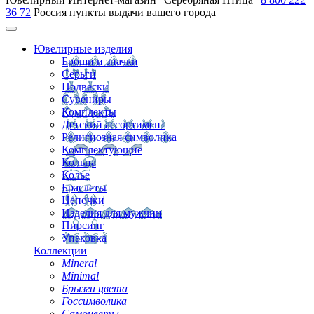
36 72
Россия
пункты выдачи вашего города
Ювелирные изделия
Броши и значки
Серьги
Подвески
Сувениры
Комплекты
Детский ассортимент
Религиозная символика
Комплектующие
Кольца
Колье
Браслеты
Цепочки
Изделия для мужчин
Пирсинг
Упаковка
Коллекции
Mineral
Minimal
Брызги цвета
Госсимволика
Самоцветы