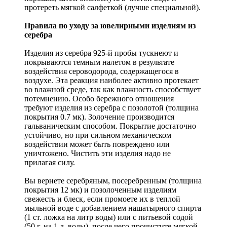
протереть мягкой салфеткой (лучше специальной).
Правила по уходу за ювелирными изделиям из
серебра
Изделия из серебра 925-й пробы тускнеют и
покрываются темным налетом в результате
воздействия сероводорода, содержащегося в
воздухе. Эта реакция наиболее активно протекает
во влажной среде, так как влажность способствует
потемнению. Особо бережного отношения
требуют изделия из серебра с позолотой (толщина
покрытия 0.7 мк). Золочение производится
гальваническим способом. Покрытие достаточно
устойчиво, но при сильном механическом
воздействии может быть повреждено или
уничтожено. Чистить эти изделия надо не
прилагая силу.
Вы вернете серебряным, посеребренным (толщина
покрытия 12 мк) и позолоченным изделиям
свежесть и блеск, если промоете их в теплой
мыльной воде с добавлением нашатырного спирта
(1 ст. ложка на литр воды) или с питьевой содой
(50 г. на 1 л. воды), после чего прочистите мягкой