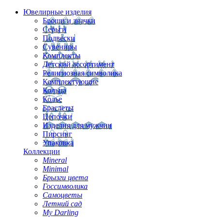
Ювелирные изделия
Броши и значки
Серьги
Подвески
Сувениры
Комплекты
Детский ассортимент
Религиозная символика
Комплектующие
Кольца
Колье
Браслеты
Цепочки
Изделия для мужчин
Пирсинг
Упаковка
Коллекции
Mineral
Minimal
Брызги цвета
Госсимволика
Самоцветы
Летний сад
My Darling