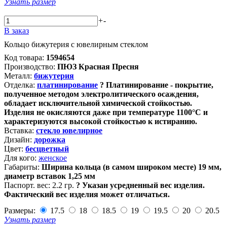
Узнать размер
+
-
В заказ
Кольцо бижутерия с ювелирным стеклом
Код товара:
1594654
Производство:
ПЮЗ Красная Пресня
Металл:
бижутерия
Отделка:
платинирование
?
Платинирование - покрытие,
полученное методом электролитического осаждения,
обладает исключительной химической стойкостью.
Изделия не окисляются даже при температуре 1100°С и
характеризуются высокой стойкостью к истиранию.
Вставка:
стекло ювелирное
Дизайн:
дорожка
Цвет:
бесцветный
Для кого:
женское
Габариты:
Ширина кольца (в самом широком месте) 19 мм,
диаметр вставок 1,25 мм
Паспорт. вес:
2.2 гр.
?
Указан усредненный вес изделия.
Фактический вес изделия может отличаться.
Размеры:
17.5
18
18.5
19
19.5
20
20.5
Узнать размер