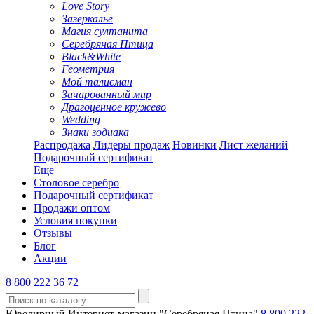
Love Story
Зазеркалье
Магия султанита
Серебряная Птица
Black&White
Геометрия
Мой талисман
Зачарованный мир
Драгоценное кружево
Wedding
Знаки зодиака
Распродажа
Лидеры продаж
Новинки
Лист желаний
Подарочный сертификат
Еще
Столовое серебро
Подарочный сертификат
Продажи оптом
Условия покупки
Отзывы
Блог
Акции
8 800 222 36 72
Ювелирный Интернет-магазин "Серебряная Птица"
8 800 222