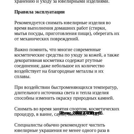
хранению и уходу за ювелирными изделиями.
Правила эксплуатации
Рекомендуется снимать ювелирные изделия
во
время выполнения домашних работ (стирки,
мытья посуды, приготовления пищи), оберегать их
от механических повреждений.
Важно помнить, что многие современные
косметические средства по уходу за кожей, а также
декоративная косметика содержат ртутные
соединения; даже небольшое их количество
воздействует на благородные металлы и их
сплавы.
При воздействии быстроменяющихся температур,
длительного источника света и тепла изделия
способны изменить окраску природных камней.
Снимать во время занятия спортом, косметических
Розн.:
Розн.:
Розн.:
Розн.:
Розн.:
Розн.:
Розн.:
Розн.:
Розн.:
Розн.:
Розн.:
Розн.:
Розн.:
Розн.:
Розн.:
Розн.:
2690
2690
2690
2950
2950
1400
1400
1400
1400
1400
1030
1030
1030
1030
1030
1030
2 018
2 018
2 018
2 213
2 213
1 050
1 050
1 050
1 050
1 050
773
773
773
773
773
773
руб.
руб.
руб.
руб.
руб.
руб.
руб.
руб.
руб.
руб.
руб.
руб.
руб.
руб.
руб.
руб.
процедур, в ванне, сауне, бассейне.
Специалисты обычно рекомендуют чистить
ювелирные украшения не менее одного раза в