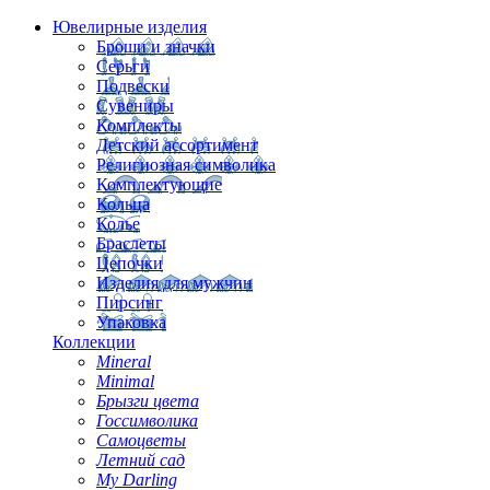
Ювелирные изделия
Броши и значки
Серьги
Подвески
Сувениры
Комплекты
Детский ассортимент
Религиозная символика
Комплектующие
Кольца
Колье
Браслеты
Цепочки
Изделия для мужчин
Пирсинг
Упаковка
Коллекции
Mineral
Minimal
Брызги цвета
Госсимволика
Самоцветы
Летний сад
My Darling