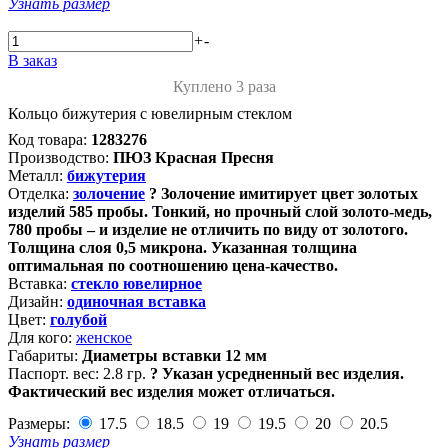
Узнать размер
+
-
В заказ
Куплено 3 раза
Кольцо бижутерия с ювелирным стеклом
Код товара:
1283276
Производство:
ПЮЗ Красная Пресня
Металл:
бижутерия
Отделка:
золочение
?
Золочение имитирует цвет золотых
изделий 585 пробы. Тонкий, но прочный слой золото-медь,
780 пробы – и изделие не отличить по виду от золотого.
Толщина слоя 0,5 микрона. Указанная толщина
оптимальная по соотношению цена-качество.
Вставка:
стекло ювелирное
Дизайн:
одиночная вставка
Цвет:
голубой
Для кого:
женское
Габариты:
Диаметры вставки 12 мм
Паспорт. вес:
2.8 гр.
?
Указан усредненный вес изделия.
Фактический вес изделия может отличаться.
Размеры:
17.5
18.5
19
19.5
20
20.5
Узнать размер