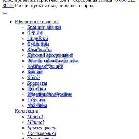
36 72
Россия
пункты выдачи вашего города
Ювелирные изделия
Броши и значки
Серьги
Подвески
Сувениры
Комплекты
Детский ассортимент
Религиозная символика
Комплектующие
Кольца
Колье
Браслеты
Цепочки
Изделия для мужчин
Пирсинг
Упаковка
Коллекции
Mineral
Minimal
Брызги цвета
Госсимволика
Самоцветы