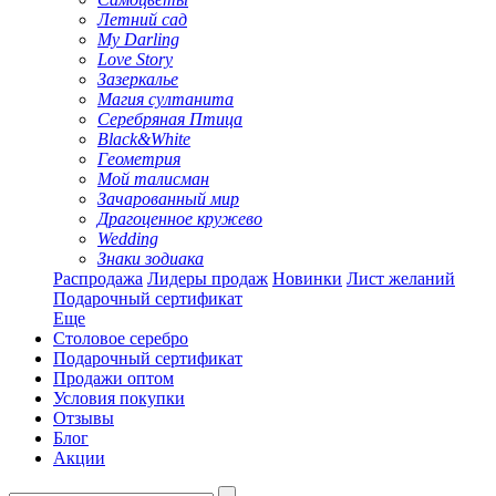
Летний сад
My Darling
Love Story
Зазеркалье
Магия султанита
Серебряная Птица
Black&White
Геометрия
Мой талисман
Зачарованный мир
Драгоценное кружево
Wedding
Знаки зодиака
Распродажа
Лидеры продаж
Новинки
Лист желаний
Подарочный сертификат
Еще
Столовое серебро
Подарочный сертификат
Продажи оптом
Условия покупки
Отзывы
Блог
Акции