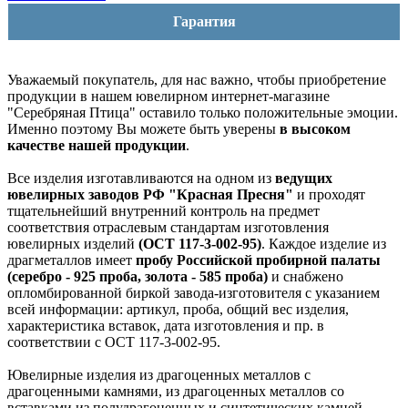
Гарантия
Уважаемый покупатель, для нас важно, чтобы приобретение
продукции в нашем ювелирном интернет-магазине
"Серебряная Птица" оставило только положительные эмоции.
Именно поэтому Вы можете быть уверены
в высоком
качестве нашей продукции
.
Все изделия изготавливаются на одном из
ведущих
ювелирных заводов РФ "Красная Пресня"
и проходят
тщательнейший внутренний контроль на предмет
соответствия отраслевым стандартам изготовления
ювелирных изделий
(ОСТ 117-3-002-95)
. Каждое изделие из
драгметаллов имеет
пробу Российской пробирной палаты
(серебро - 925 проба, золота - 585 проба)
и снабжено
опломбированной биркой завода-изготовителя с указанием
всей информации: артикул, проба, общий вес изделия,
характеристика вставок, дата изготовления и пр. в
соответствии с ОСТ 117-3-002-95.
Ювелирные изделия из драгоценных металлов с
драгоценными камнями, из драгоценных металлов со
вставками из полудрагоценных и синтетических камней,