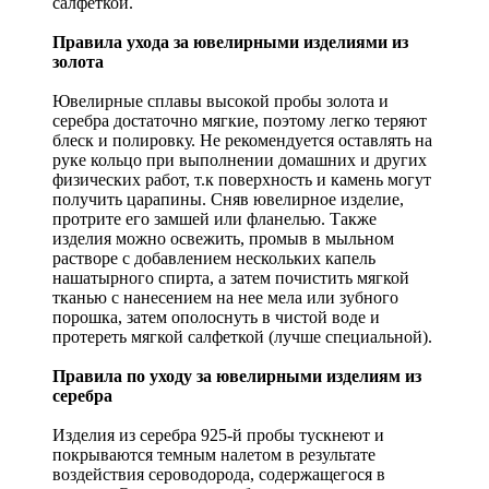
салфеткой.
Правила ухода за ювелирными изделиями из
золота
Ювелирные сплавы высокой пробы золота и
серебра достаточно мягкие, поэтому легко теряют
блеск и полировку. Не рекомендуется оставлять на
руке кольцо при выполнении домашних и других
физических работ, т.к поверхность и камень могут
получить царапины. Сняв ювелирное изделие,
протрите его замшей или фланелью. Также
изделия можно освежить, промыв в мыльном
растворе с добавлением нескольких капель
нашатырного спирта, а затем почистить мягкой
тканью с нанесением на нее мела или зубного
порошка, затем ополоснуть в чистой воде и
протереть мягкой салфеткой (лучше специальной).
Правила по уходу за ювелирными изделиям из
серебра
Изделия из серебра 925-й пробы тускнеют и
покрываются темным налетом в результате
воздействия сероводорода, содержащегося в