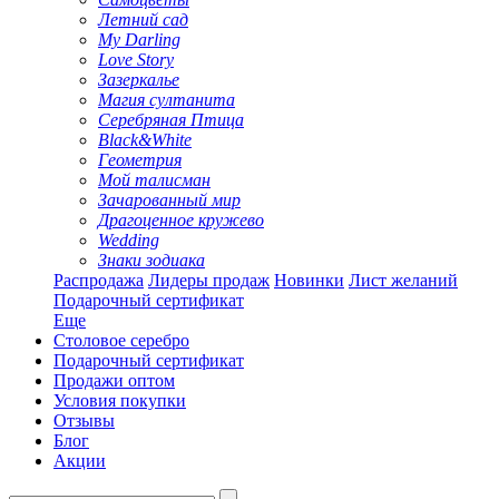
Летний сад
My Darling
Love Story
Зазеркалье
Магия султанита
Серебряная Птица
Black&White
Геометрия
Мой талисман
Зачарованный мир
Драгоценное кружево
Wedding
Знаки зодиака
Распродажа
Лидеры продаж
Новинки
Лист желаний
Подарочный сертификат
Еще
Столовое серебро
Подарочный сертификат
Продажи оптом
Условия покупки
Отзывы
Блог
Акции