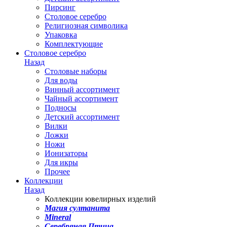
Пирсинг
Столовое серебро
Религиозная символика
Упаковка
Комплектующие
Столовое серебро
Назад
Столовые наборы
Для воды
Винный ассортимент
Чайный ассортимент
Подносы
Детский ассортимент
Вилки
Ложки
Ножи
Ионизаторы
Для икры
Прочее
Коллекции
Назад
Коллекции ювелирных изделий
Магия султанита
Mineral
Серебряная Птица