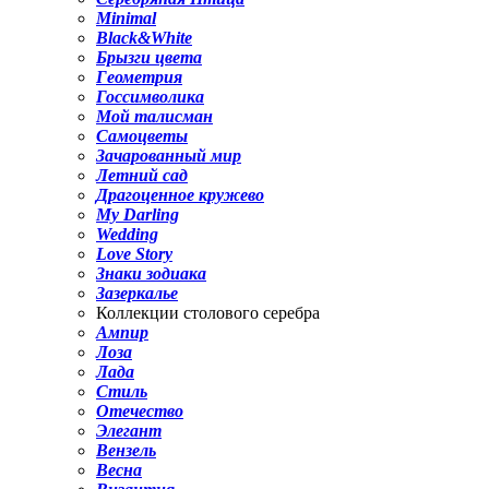
Minimal
Black&White
Брызги цвета
Геометрия
Госсимволика
Мой талисман
Самоцветы
Зачарованный мир
Летний сад
Драгоценное кружево
My Darling
Wedding
Love Story
Знаки зодиака
Зазеркалье
Коллекции столового серебра
Ампир
Лоза
Лада
Стиль
Отечество
Элегант
Вензель
Весна