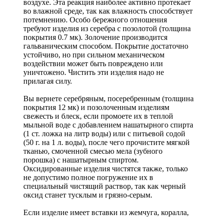
воздухе. Эта реакция наиболее активно протекает
во влажной среде, так как влажность способствует
потемнению. Особо бережного отношения
требуют изделия из серебра с позолотой (толщина
покрытия 0.7 мк). Золочение производится
гальваническим способом. Покрытие достаточно
устойчиво, но при сильном механическом
воздействии может быть повреждено или
уничтожено. Чистить эти изделия надо не
прилагая силу.
Вы вернете серебряным, посеребренным (толщина
покрытия 12 мк) и позолоченным изделиям
свежесть и блеск, если промоете их в теплой
мыльной воде с добавлением нашатырного спирта
(1 ст. ложка на литр воды) или с питьевой содой
(50 г. на 1 л. воды), после чего прочистите мягкой
тканью, смоченной смесью мела (зубного
порошка) с нашатырным спиртом.
Оксидированные изделия чистятся также, только
не допустимо полное погружение их в
специальный чистящий раствор, так как черный
оксид станет тусклым и грязно-серым.
Если изделие имеет вставки из жемчуга, коралла,