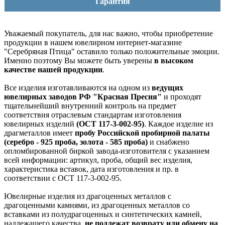
Гарантия
Уважаемый покупатель, для нас важно, чтобы приобретение
продукции в нашем ювелирном интернет-магазине
"Серебряная Птица" оставило только положительные эмоции.
Именно поэтому Вы можете быть уверены
в высоком
качестве нашей продукции
.
Все изделия изготавливаются на одном из
ведущих
ювелирных заводов РФ "Красная Пресня"
и проходят
тщательнейший внутренний контроль на предмет
соответствия отраслевым стандартам изготовления
ювелирных изделий
(ОСТ 117-3-002-95)
. Каждое изделие из
драгметаллов имеет
пробу Российской пробирной палаты
(серебро - 925 проба, золота - 585 проба)
и снабжено
опломбированной биркой завода-изготовителя с указанием
всей информации: артикул, проба, общий вес изделия,
характеристика вставок, дата изготовления и пр. в
соответствии с ОСТ 117-3-002-95.
Ювелирные изделия из драгоценных металлов с
драгоценными камнями, из драгоценных металлов со
вставками из полудрагоценных и синтетических камней,
надлежащего качества,
не подлежат возврату или обмену на