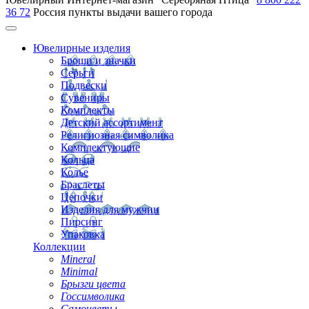
36 72
Россия
пункты выдачи вашего города
Ювелирные изделия
Броши и значки
Серьги
Подвески
Сувениры
Комплекты
Детский ассортимент
Религиозная символика
Комплектующие
Кольца
Колье
Браслеты
Цепочки
Изделия для мужчин
Пирсинг
Упаковка
Коллекции
Mineral
Minimal
Брызги цвета
Госсимволика
Самоцветы