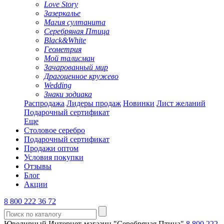
Love Story
Зазеркалье
Магия султанита
Серебряная Птица
Black&White
Геометрия
Мой талисман
Зачарованный мир
Драгоценное кружево
Wedding
Знаки зодиака
Распродажа
Лидеры продаж
Новинки
Лист желаний
Подарочный сертификат
Еще
Столовое серебро
Подарочный сертификат
Продажи оптом
Условия покупки
Отзывы
Блог
Акции
8 800 222 36 72
Ювелирный Интернет-магазин "Серебряная Птица"
8 800 222