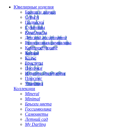
Ювелирные изделия
Броши и значки
Серьги
Подвески
Сувениры
Комплекты
Детский ассортимент
Религиозная символика
Комплектующие
Кольца
Колье
Браслеты
Цепочки
Изделия для мужчин
Пирсинг
Упаковка
Коллекции
Mineral
Minimal
Брызги цвета
Госсимволика
Самоцветы
Летний сад
My Darling